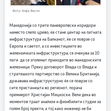
Фото: Алфа Вести
Македонија со трите паневропвски коридори
наместо слепо црево, ќе стане центар на патната
инфраструктура на Балканот, ќе се поврзе со
Европа и светот, а со инвестициите во
желензичката инфраструктура, се очекува за 10
пати да се зголемат приходите во македонските
железници. Преку договорот Влада со Влада и
стратешкото партнерство со Велика Британија,
државава инфраструктурно ќе се поврзе со
сите пристаништа во регионот, порача
премиерот Христијан Мицкоски. Вели дека во
моментов траат анализи и физибилити студии за
голем број пректи, а тој како инженер не би