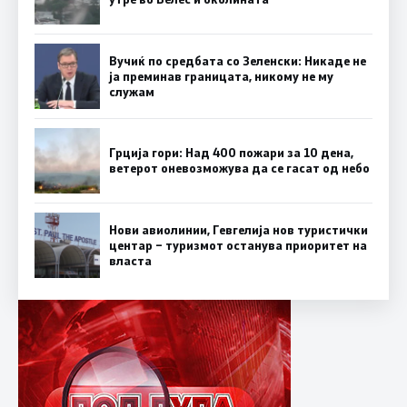
Вучиќ по средбата со Зеленски: Никаде не
ја преминав границата, никому не му
служам
Грција гори: Над 400 пожари за 10 дена,
ветерот оневозможува да се гасат од небо
Нови авиолинии, Гевгелија нов туристички
центар – туризмот останува приоритет на
власта