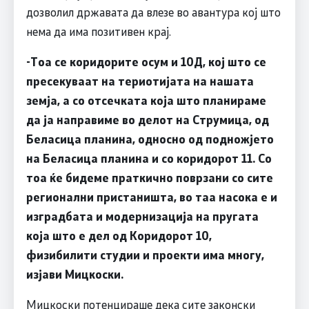
дозволил државата да влезе во авантура кој што
нема да има позитивен крај.
-Тоа се коридорите осум и 10Д, кој што се
пресекуваат на териотијата на нашата
земја, а со отсечката која што планираме
да ја направиме во делот на Струмица, од
Беласица планина, односно од подножјето
на Беласица планина и со коридорот 11. Со
тоа ќе бидеме праткично поврзани со сите
регионални пристаништа, во таа насока е и
изградбата и модернизација на пругата
која што е дел од Коридорот 10,
физибилити студии и проекти има многу,
изјави Мицкоски.
Мицкоски потенцираше дека сите законски