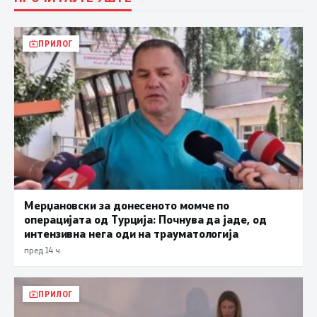
ПРИЛОГ
Мерџановски за донесеното момче по
операцијата од Турција: Почнува да јаде, од
интензивна нега оди на трауматологија
пред 14 ч.
ПРИЛОГ