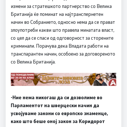
измени за стратешкото партнерство со Велика
Британија ќе поминат на најтранспернетен
начин во Собранието, односно нема да се прават
злоупотреби какви што правела минатата власт,
со цел да се спаси од одговорност за сторените
криминали. Порачува дека Владата работи на
транспарантен начин, особоено за договореното
со Велика Британија.
-Ние нема никогаш да си дозволиме во
Парламентот на шверцески начин да
усвојуваме закони со европско знаменце,
како што беше оној закон за Коридорот