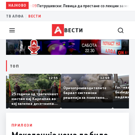
НАЈНОВО
19:09
Петрушевски: Левица да престане со лекции за морал и д
|
ТВ АЛФА
ВЕСТИ
ВЕСТИ
ТОП
13:04
12:55
12:49
Гостива
Оризопроизводителите
безбедн
бараат системски
онија
25 години од трагичниот
надежи
решенија за поевтино
настан кај Карпалак во
следна
производство
кој загинаа десетмина
може да
македонски бранители
ПРИЛОЗИ
Македонија нема да биде