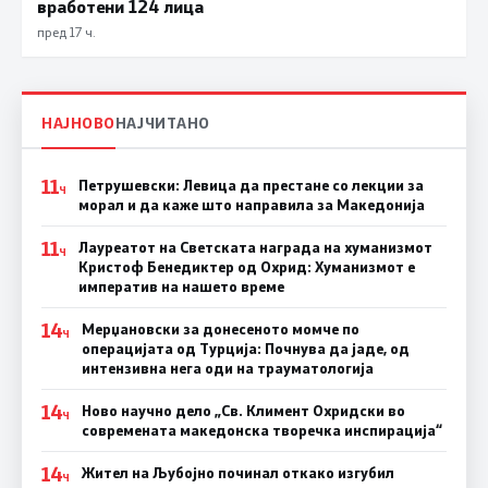
вработени 124 лица
пред 17 ч.
НАЈНОВО
НАЈЧИТАНО
11
Петрушевски: Левица да престане со лекции за
Ч
морал и да каже што направила за Македонија
11
Лауреатот на Светската награда на хуманизмот
Ч
Кристоф Бенедиктер од Охрид: Хуманизмот е
императив на нашето време
14
Мерџановски за донесеното момче по
Ч
операцијата од Турција: Почнува да јаде, од
интензивна нега оди на трауматологија
14
Ново научно дело „Св. Климент Охридски во
Ч
современата македонска творечка инспирација“
14
Жител на Љубојно починал откако изгубил
Ч