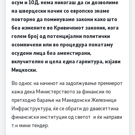
осум и 10Д, нема никогаш да си дозволиме
на шверцески начин со европско знаме
повторно да поминуваме закони како што
беа измените во Кривичниот законик, кога
голем број од потенцијални политички
осомничени или во процедура понатаму
осудени лица беа аменстирани,
вклучително и цела една гарнитура, изјави
Мицкоски.
Во однос на начинот на задолжување премиерот
кажа дека Министерството за финансии по
претходно барање на Македонски Железници
Инфраструктура, ќе се обрати до дваесеттина
финансиски институции од светот и ќе направи
т.н мини тендер.