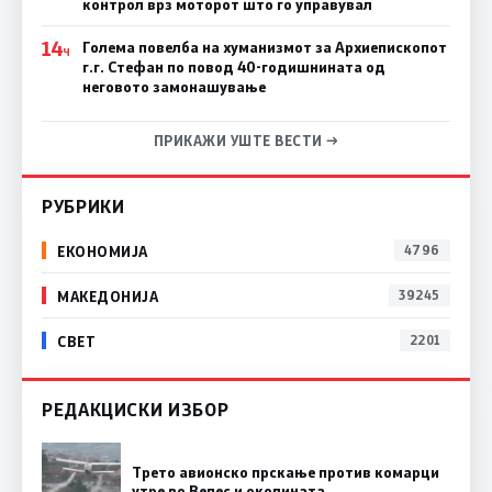
контрол врз моторот што го управувал
14
Голема повелба на хуманизмот за Архиепископот
Ч
г.г. Стефан по повод 40-годишнината од
неговото замонашување
ПРИКАЖИ УШТЕ ВЕСТИ →
РУБРИКИ
ЕКОНОМИЈА
4796
МАКЕДОНИЈА
39245
СВЕТ
2201
РЕДАКЦИСКИ ИЗБОР
Трето авионско прскање против комарци
утре во Велес и околината