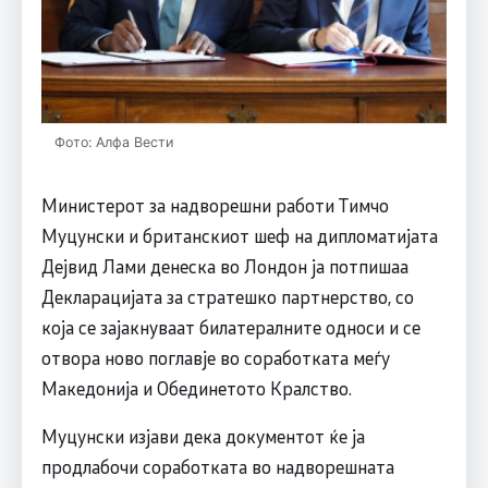
Фото: Алфа Вести
Министерот за надворешни работи Тимчо
Муцунски и британскиот шеф на дипломатијата
Дејвид Лами денеска во Лондон ја потпишаа
Декларацијата за стратешко партнерство, со
која се зајакнуваат билатералните односи и се
отвора ново поглавје во соработката меѓу
Македонија и Обединетото Кралство.
Муцунски изјави дека документот ќе ја
продлабочи соработката во надворешната