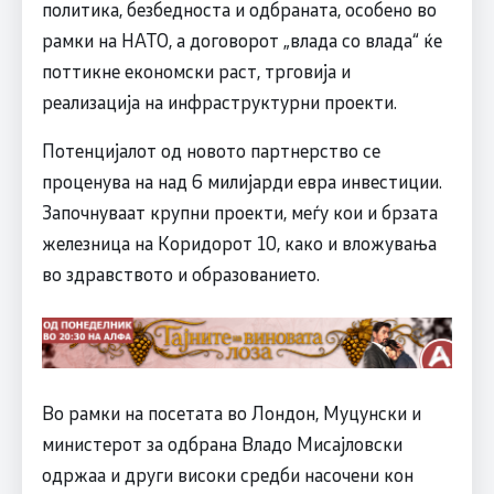
политика, безбедноста и одбраната, особено во
рамки на НАТО, а договорот „влада со влада“ ќе
поттикне економски раст, трговија и
реализација на инфраструктурни проекти.
Потенцијалот од новото партнерство се
проценува на над 6 милијарди евра инвестиции.
Започнуваат крупни проекти, меѓу кои и брзата
железница на Коридорот 10, како и вложувања
во здравството и образованието.
Во рамки на посетата во Лондон, Муцунски и
министерот за одбрана Владо Мисајловски
одржаа и други високи средби насочени кон