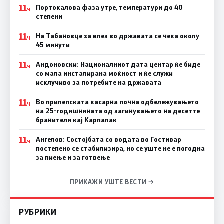
11
Портокалова фаза утре, температури до 40
Ч
степени
11
На Табановце за влез во државата се чека околу
Ч
45 минути
11
Андоновски: Националниот дата центар ќе биде
Ч
со мала инсталирана моќност и ќе служи
исклучиво за потребите на државата
11
Во прилепската касарна почна одбележувањето
Ч
на 25-годишнината од загинувањето на десетте
бранители кај Карпалак
11
Ангелов: Состојбата со водата во Гостивар
Ч
постепено се стабилизира, но се уште не е погодна
за пиење и за готвење
ПРИКАЖИ УШТЕ ВЕСТИ →
РУБРИКИ