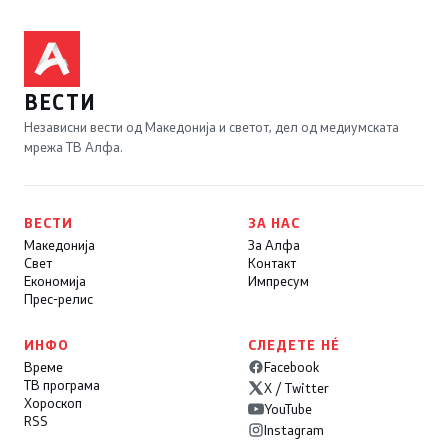
ВЕСТИ
Независни вести од Македонија и светот, дел од медиумската
мрежа ТВ Алфа.
ВЕСТИ
ЗА НАС
Македонија
За Алфа
Свет
Контакт
Економија
Импресум
Прес-релис
ИНФО
СЛЕДЕТЕ НÉ
Време
Facebook
ТВ програма
X / Twitter
Хороскоп
YouTube
RSS
Instagram