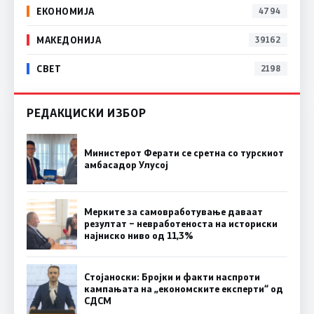
ЕКОНОМИЈА
4794
МАКЕДОНИЈА
39162
СВЕТ
2198
РЕДАКЦИСКИ ИЗБОР
Министерот Ферати се сретна со турскиот
амбасадор Улусој
Мерките за самовработување даваат
резултат – невработеноста на историски
најниско ниво од 11,3%
Стојаноски: Бројки и факти наспроти
кампањата на „економските експерти“ од
СДСM