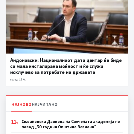
Андоновски: Националниот дата центар ќе биде
со мала инсталирана моќност и ќе служи
исклучиво за потребите на државата
пред 11 ч.
НАЈНОВО
НАЈЧИТАНО
11
Сиљановска Давкова на Свечената академија по
Ч
повод „30 години Општина Вевчани“