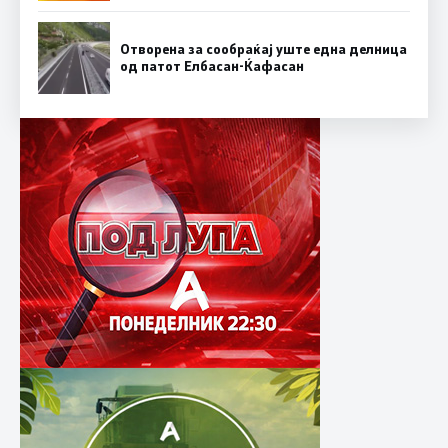
Отворена за сообраќај уште една делница
од патот Елбасан-Ќафасан