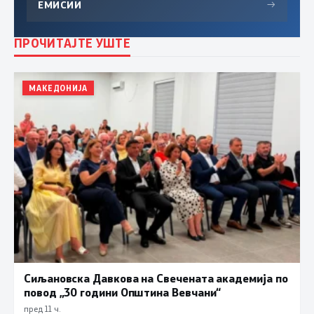
ЕМИСИИ
→
ПРОЧИТАЈТЕ УШТЕ
МАКЕДОНИЈА
Сиљановска Давкова на Свечената академија по
повод „30 години Општина Вевчани“
пред 11 ч.