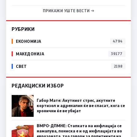
ПРИКАЖИ УШТЕ ВЕСТИ →
РУБРИКИ
ЕКОНОМИЈА
4794
МАКЕДОНИЈА
39177
СВЕТ
2198
РЕДАКЦИСКИ ИЗБОР
Габор Мате: Акутниот стрес, акутните
кортизол и адреналин ќе ве спасат, кога се
хронични ќе ве убијат
ВМРО-ДПМНЕ: Стапката на инфлација се
намалува, пониска е и од инфлацијата во
еврозоната, тоа говори за политиките на