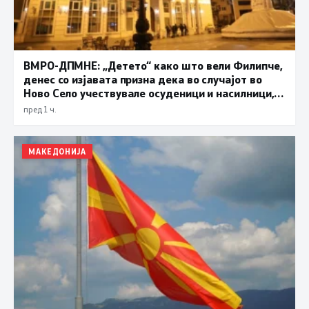
ВМРО-ДПМНЕ: „Детето“ како што вели Филипче,
денес со изјавата призна дека во случајот во
Ново Село учествувале осуденици и насилници,
ова е талогот на Македонија
пред 1 ч.
МАКЕДОНИЈА