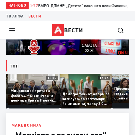
НАЈНОВО
10:37
ВМРО-ДПМНЕ: „Детето“ како што вели Филипче, денес со 
|
ТВ АЛФА
ВЕСТИ
ВЕСТИ
ТОП
15:20
14:12
13:45
Просеко
Мицкоски за третата
матура 
Демографскиот аларм се
фаза од железничката
: Во
оценка 
засилува, во септември
делница Крива Паланка
 22
ќе имаме најмалку 3.000
– Деве Баир: Проектот
првачиња помалку
нема да заврши на
половина тунел во слепа
улица, сега имаме
целина
МАКЕДОНИЈА
„Магијата е во знаењето“ –