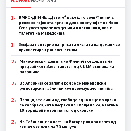
НАЈНОВО
НАЈЧИТАНО
1
ВМРО-ДПМНЕ: „Детето“ како што вели Филипче,
Ч
денес со изјавата призна дека во случајот во Ново
Село учествувале осуденици и насилници, ова е
талогот на Македонија
1
Земјава повторно на грчката листата на држави со
Ч
привилегиран даночен режим
2
Манасиевски: Децата на Филипче се децата на
Ч
предавникот Заев, талогот од СДСМ исплива на
површина
2
Во Албанија се запали комбе со македонски
Ч
регистарски таблички кое превезувало пилиња
2
Полицијата лиши од слобода едно лице во врска
Ч
со сообраќајната несреќа во Скопје во која загина
19-годишен мотоциклист од скопско
2
На Табановце за влез, на Богородица за излез од
Ч
земјата се чека по 30 минути