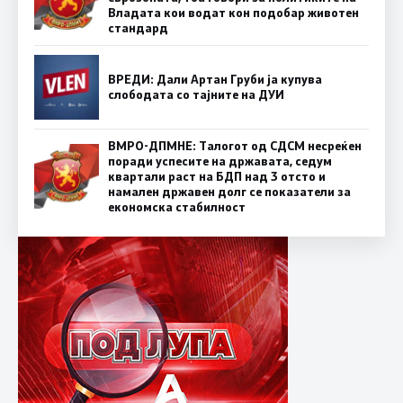
Владата кои водат кон подобар животен
стандард
ВРЕДИ: Дали Артан Груби ја купува
слободата со тајните на ДУИ
ВМРО-ДПМНЕ: Талогот од СДСМ несреќен
поради успесите на државата, седум
квартали раст на БДП над 3 отсто и
намален државен долг се показатели за
економска стабилност