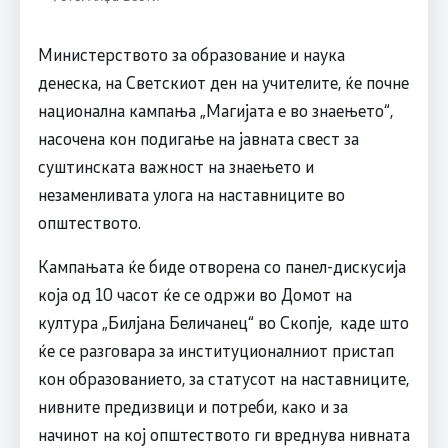
Министерството за образование и наука
денеска, на Светскиот ден на учителите, ќе почне
национална кампања „Магијата е во знаењето“,
насочена кон подигање на јавната свест за
суштинската важност на знаењето и
незаменливата улога на наставниците во
општеството.
Кампањата ќе биде отворена со панел-дискусија
која од 10 часот ќе се одржи во Домот на
култура „Билјана Беличанец“ во Скопје, каде што
ќе се разговара за институционалниот пристап
кон образованието, за статусот на наставниците,
нивните предизвици и потреби, како и за
начинот на кој општеството ги вреднува нивната