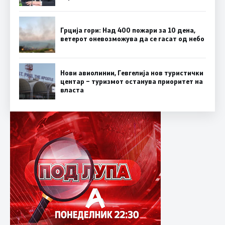
Грција гори: Над 400 пожари за 10 дена,
ветерот оневозможува да се гасат од небо
Нови авиолинии, Гевгелија нов туристички
центар – туризмот останува приоритет на
власта