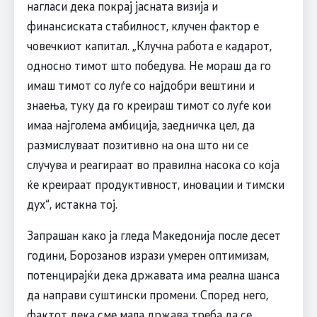
нагласи дека покрај јасната визија и
финансиската стабилност, клучен фактор е
човечкиот капитал. „Клучна работа е кадарот,
односно тимот што победува. Не мораш да го
имаш тимот со луѓе со најдобри вештини и
знаења, туку да го креираш тимот со луѓе кои
имаа најголема амбиција, заедничка цел, да
размислуваат позитивно на она што ни се
случува и реагираат во правилна насока со која
ќе креираат продуктивност, иновации и тимски
дух“, истакна тој.
Запрашан како ја гледа Македонија после десет
години, Борозанов изрази умерен оптимизам,
потенцирајќи дека државата има реална шанса
да направи суштински промени. Според него,
фактот дека сме мала држава треба да се