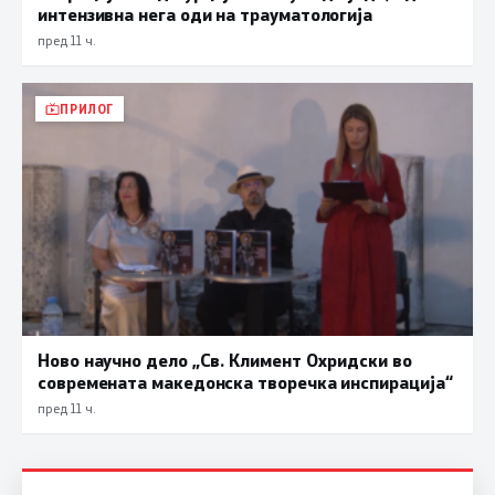
интензивна нега оди на трауматологија
пред 11 ч.
ПРИЛОГ
Ново научно дело „Св. Климент Охридски во
современата македонска творечка инспирација“
пред 11 ч.