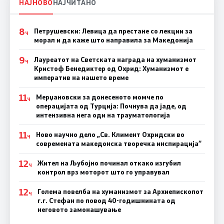
НАЈНОВО
НАЈЧИТАНО
8
Петрушевски: Левица да престане со лекции за
Ч
морал и да каже што направила за Македонија
9
Лауреатот на Светската награда на хуманизмот
Ч
Кристоф Бенедиктер од Охрид: Хуманизмот е
императив на нашето време
11
Мерџановски за донесеното момче по
Ч
операцијата од Турција: Почнува да јаде, од
интензивна нега оди на трауматологија
11
Ново научно дело „Св. Климент Охридски во
Ч
современата македонска творечка инспирација“
12
Жител на Љубојно починал откако изгубил
Ч
контрол врз моторот што го управувал
12
Голема повелба на хуманизмот за Архиепископот
Ч
г.г. Стефан по повод 40-годишнината од
неговото замонашување