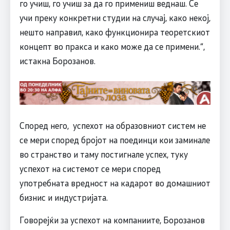
го учиш, го учиш за да го примениш веднаш. Се
учи преку конкретни студии на случај, како некој,
нешто направил, како функционира теоретскиот
концепт во пракса и како може да се примени.“,
истакна Борозанов.
Според него, успехот на образовниот систем не
се мери според бројот на поединци кои заминале
во странство и таму постигнале успех, туку
успехот на системот се мери според
употребната вредност на кадарот во домашниот
бизнис и индустријата.
Говорејќи за успехот на компаниите, Борозанов