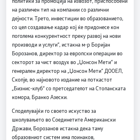
политики за промоција на извозот, приспособени
на различен тип на компании со различни
дејности. Трето, инвестиции во образованието,
со цел создавање кадар кој ќе придонесе кон
поголема конкурентност преку развој на нови
производи и услуги“, истакна м-р Боријан
Борозанов, директор за европски операции во
секторот за чист воздух во „Џонсон Мети“ и
генерален директор на „Џонсон Мети“ ДООЕЛ,
Скопје, во најновото издание на поткастот
„Бизнис-клуб“ со претседателот на Стопанската
комора, Бранко Азески.
Споделувајќи го своето искуство за
школувањето во Соединетите Американски
Држави, Борозанов истакна дека таму
образовниот систем има поинаков,