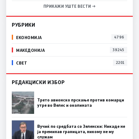
ПРИКАЖИ УШТЕ ВЕСТИ →
РУБРИКИ
ЕКОНОМИЈА
4796
МАКЕДОНИЈА
39245
СВЕТ
2201
РЕДАКЦИСКИ ИЗБОР
Трето авионско прскање против комарци
утре во Велес и околината
Вучиќ по средбата со Зеленски: Никаде не
ја преминав границата, никому не му
служам