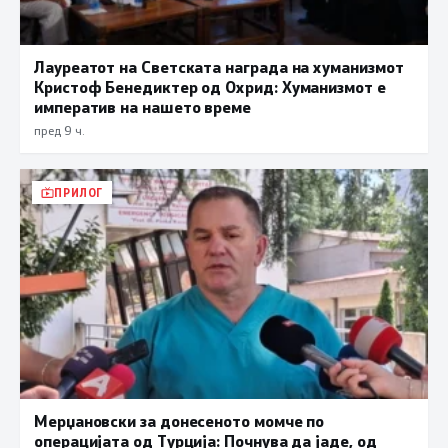
Лауреатот на Светската награда на хуманизмот
Кристоф Бенедиктер од Охрид: Хуманизмот е
императив на нашето време
пред 9 ч.
ПРИЛОГ
Мерџановски за донесеното момче по
операцијата од Турција: Почнува да јаде, од