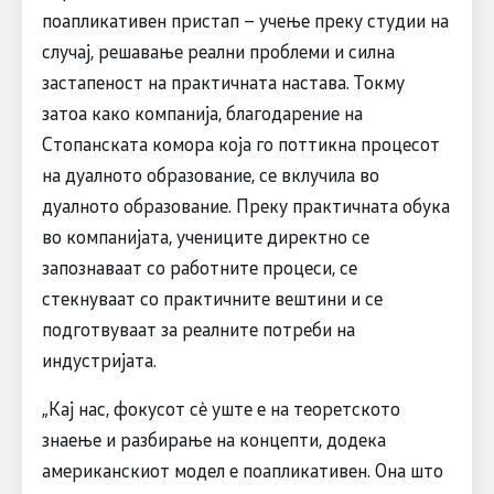
поапликативен пристап – учење преку студии на
случај, решавање реални проблеми и силна
застапеност на практичната настава. Токму
затоа како компанија, благодарение на
Стопанската комора која го поттикна процесот
на дуалното образование, се вклучила во
дуалното образование. Преку практичната обука
во компанијата, учениците директно се
запознаваат со работните процеси, се
стекнуваат со практичните вештини и се
подготвуваат за реалните потреби на
индустријата.
„Кај нас, фокусот сè уште е на теоретското
знаење и разбирање на концепти, додека
американскиот модел е поапликативен. Она што