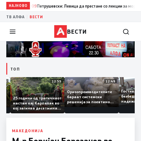
НАЈНОВО
19:09
Петрушевски: Левица да престане со лекции за морал и да
|
ТВ АЛФА
ВЕСТИ
ВЕСТИ
ТОП
13:04
12:55
12:49
Гостив
Оризопроизводителите
безбед
бараат системски
донија
25 години од трагичниот
надежи
решенија за поевтино
настан кај Карпалак во
следна
производство
кој загинаа десетмина
може д
македонски бранители
МАКЕДОНИЈА
М-р Боријан Борозанов во