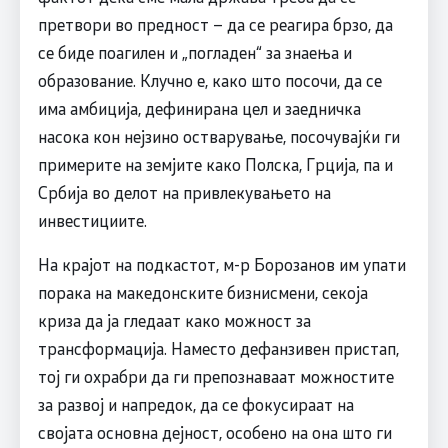
претвори во предност – да се реагира брзо, да
се биде поагилен и „погладен“ за знаења и
образование. Клучно е, како што посочи, да се
има амбиција, дефинирана цел и заедничка
насока кон нејзино остварување, посочувајќи ги
примерите на земјите како Полска, Грција, па и
Србија во делот на привлекувањето на
инвестициите.
На крајот на подкастот, м-р Борозанов им упати
порака на македонските бизнисмени, секоја
криза да ја гледаат како можност за
трансформација. Наместо дефанзивен пристап,
тој ги охрабри да ги препознаваат можностите
за развој и напредок, да се фокусираат на
својата основна дејност, особено на она што ги