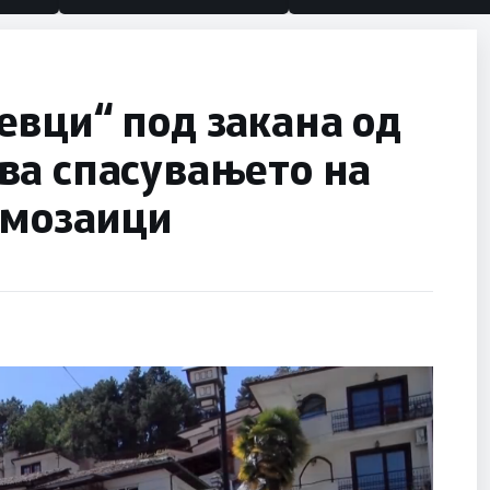
вци“ под закана од
ва спасувањето на
 мозаици