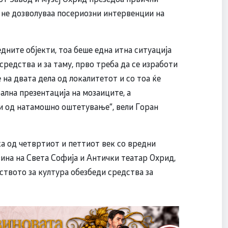
 не дозволуваа посериозни интервенции на
дните објекти, тоа беше една итна ситуација
редства и за таму, прво треба да се изработи
 на двата дела од локалитетот и со тоа ќе
ална презентација на мозаиците, а
ти од натамошно оштетување“, вели Горан
ка од четвртиот и петтиот век со вредни
зина на Света Софија и Антички театар Охрид,
ството за култура обезбеди средства за