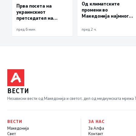
Од климатските
Прва посета на
промени во
украинскиот
Македонија најмногу
претседател на
страда
Србија: Вучиќ му рече
земјоделството
на Зеленски дека не е
пред 6 мин.
пред 2 ч.
оптимист за патот
кон ЕУ на Белград
ВЕСТИ
Независни вести од Македонија и светот, дел од медиумската мрежа
ВЕСТИ
ЗА НАС
Македонија
За Алфа
Свет
Контакт