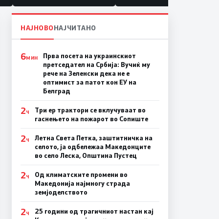
НАЈНОВО
НАЈЧИТАНО
6
Прва посета на украинскиот
МИН
претседател на Србија: Вучиќ му
рече на Зеленски дека не е
оптимист за патот кон ЕУ на
Белград
2
Три ер трактори се вклучуваат во
Ч
гаснењето на пожарот во Сопиште
2
Летна Света Петка, заштитничка на
Ч
селото, ја одбележаа Македонците
во село Леска, Општина Пустец
2
Од климатските промени во
Ч
Македонија најмногу страда
земјоделството
2
25 години од трагичниот настан кај
Ч