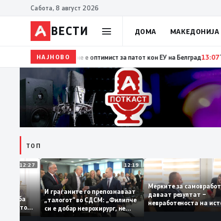
Сабота, 8 август 2026
ВЕСТИ
ДОМА
МАКЕДОНИЈА
НАЈНОВО
15:29
Прва посета на украинскиот претседател на Срби
ТОП
12:27
12:19
Мерките за самовр
руваат: За
И граѓаните го препознаваат
даваат резултат –
ација треба
„талогот“ во СДСМ: „Филипче
невработеноста на
а домашното
си е добар неврохирург, не
најниско ниво од 1
треба се занимава со