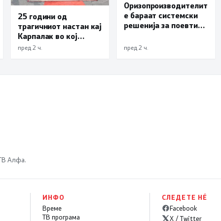
Оризопроизводителит
е бараат системски
25 години од
решенија за поевтино
трагичниот настан кај
производство
Карпалак во кој
загинаа десетмина
пред 2 ч.
пред 2 ч.
македонски
бранители
 ТВ Алфа.
ИНФО
СЛЕДЕТЕ НÉ
Време
Facebook
ТВ програма
X / Twitter