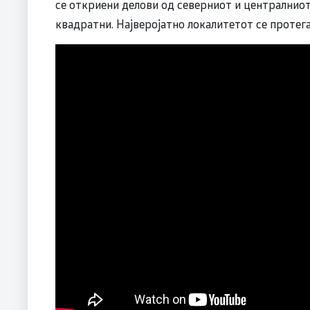
се откриени делови од северниот и централниот
квадратни. Најверојатно локалитетот се протега