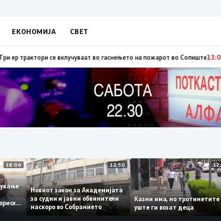
ЕКОНОМИЈА
СВЕТ
ја: Вучиќ му рече на Зеленски дека не е оптимист за патот кон ЕУ на Бе
18:06
12:50
аботување
Новиот закон за Академијата
за судии и јавни обвинители
Казни има, но тротинет
 историски
наскоро во Собранието
уште ги возат деца
1,3%