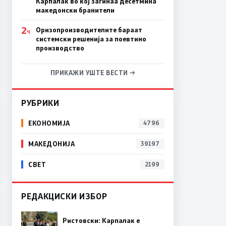
Карпалак во кој загинаа десетмина
македонски бранители
2
Оризопроизводителите бараат
Ч
системски решенија за поевтино
производство
ПРИКАЖИ УШТЕ ВЕСТИ →
РУБРИКИ
ЕКОНОМИЈА
4796
МАКЕДОНИЈА
39197
СВЕТ
2199
РЕДАКЦИСКИ ИЗБОР
Ристовски: Карпалак е