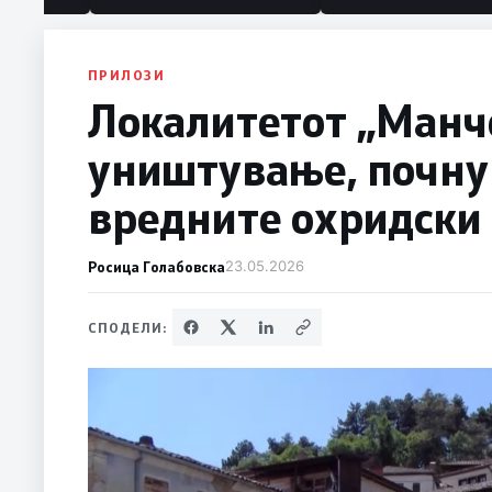
политика“
ПРИЛОЗИ
Локалитетот „Манче
уништување, почну
вредните охридски
Росица Голабовска
23.05.2026
СПОДЕЛИ: