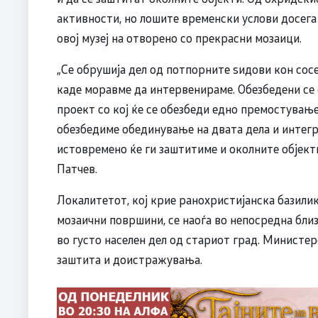
активности, но лошите временски услови досега
овој музеј на отворено со прекрасни мозаици.
„Се обрушија дел од потпорните ѕидови кон сосе
каде моравме да интервенираме. Обезбедени се с
проект со кој ќе се обезбеди едно премостување
обезбедиме обединување на двата дела и интегр
истовремено ќе ги заштитиме и околните објек
Патчев.
Локалитетот, кој крие ранохристијанска базили
мозаични површини, се наоѓа во непосредна бли
во густо населен дел од стариот град. Министер
заштита и доистражувања.