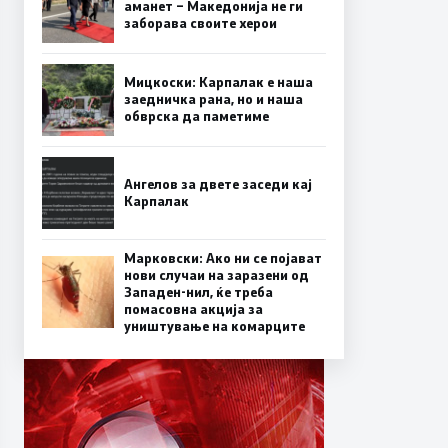
аманет – Македонија не ги
заборава своите херои
Мицкоски: Карпалак е наша
заедничка рана, но и наша
обврска да паметиме
Ангелов за двете заседи кај
Карпалак
Марковски: Ако ни се појават
нови случаи на заразени од
Западен-нил, ќе треба
помасовна акција за
уништување на комарците