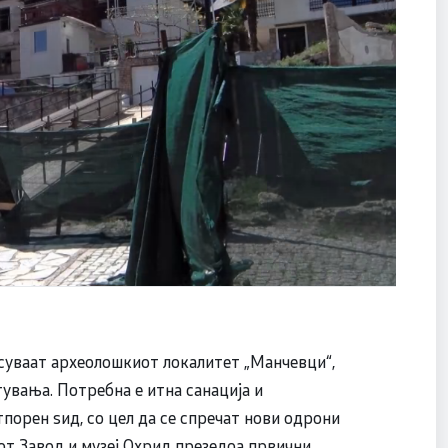
суваат археолошкиот локалитет „Манчевци“,
увања. Потребна е итна санација и
тпорен ѕид, со цел да се спречат нови одрони
от Завод и музеј Охрид презедоа првични