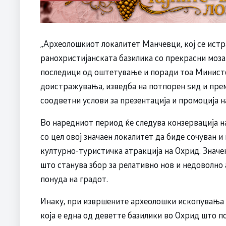
„Археолошкиот локалитет Манчевци, кој се истр
ранохристијанската базилика со прекрасни моза
последици од оштетување и поради тоа Минист
доистражувања, изведба на потпорен ѕид и пре
соодветни услови за презентација и промоција н
Во наредниот период ќе следува конзервација н
со цел овој значаен локалитет да биде сочуван 
културно-туристичка атракција на Охрид. Значе
што станува збор за релативно нов и недоволн
понуда на градот.
Инаку, при извршените археолошки ископувања 
која е една од деветте базилики во Охрид што п