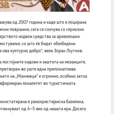
ажува од 2007 година и каде што е лоцирана
ични површини, сега се соочува со сериозни
ерството издвои средства за археолошки
мостување, со што ќе бидат обезбедени
а ова културно добро“, вели Зоран Љутков.
а постојните ѕидови и заштита на мозаиците,
и претворен во уште една препознатлива
њето на „Манчевци“ е огромно, особено затоа
о афирмиран локалитет во туристичката
констатирана е ранохристијанска базилика,
отекнуваат од 4–5 век од нашата ера. Досега