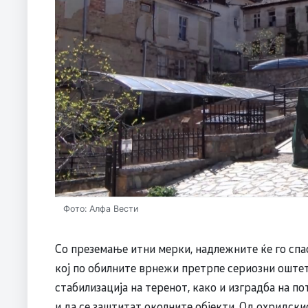
Фото: Алфа Вести
Со преземање итни мерки, надлежните ќе го спа
кој по обилните врнежи претрпе сериозни оштет
стабилизација на теренот, како и изградба на по
и да се заштитат околните објекти. Од охридски