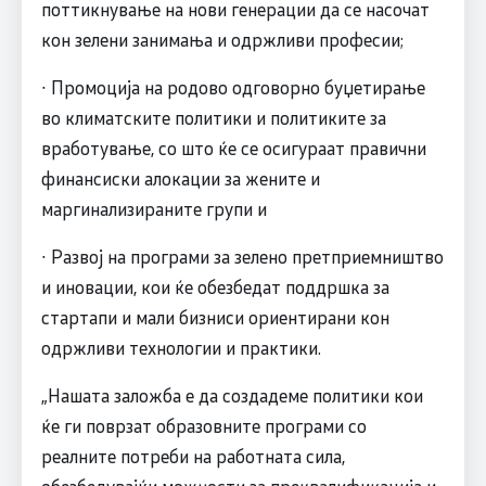
поттикнување на нови генерации да се насочат
кон зелени занимања и одржливи професии;
∙ Промоција на родово одговорно буџетирање
во климатските политики и политиките за
вработување, со што ќе се осигураат правични
финансиски алокации за жените и
маргинализираните групи и
∙ Развој на програми за зелено претприемништво
и иновации, кои ќе обезбедат поддршка за
стартапи и мали бизниси ориентирани кон
одржливи технологии и практики.
„Нашата заложба е да создадеме политики кои
ќе ги поврзат образовните програми со
реалните потреби на работната сила,