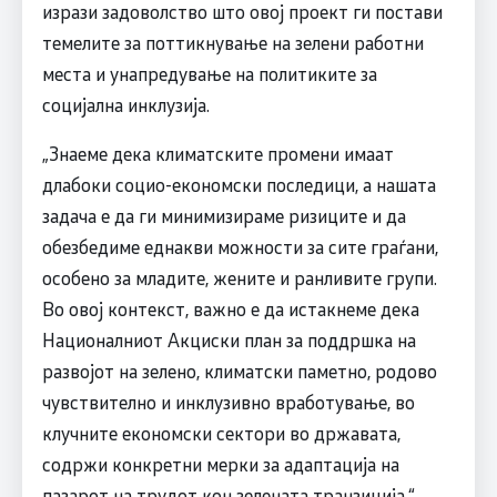
изрази задоволство што овој проект ги постави
темелите за поттикнување на зелени работни
места и унапредување на политиките за
социјална инклузија.
„Знаеме дека климатските промени имаат
длабоки социо-економски последици, а нашата
задача е да ги минимизираме ризиците и да
обезбедиме еднакви можности за сите граѓани,
особено за младите, жените и ранливите групи.
Во овој контекст, важно е да истакнеме дека
Националниот Акциски план за поддршка на
развојот на зелено, климатски паметно, родово
чувствително и инклузивно вработување, во
клучните економски сектори во државата,
содржи конкретни мерки за адаптација на
пазарот на трудот кон зелената транзиција,“