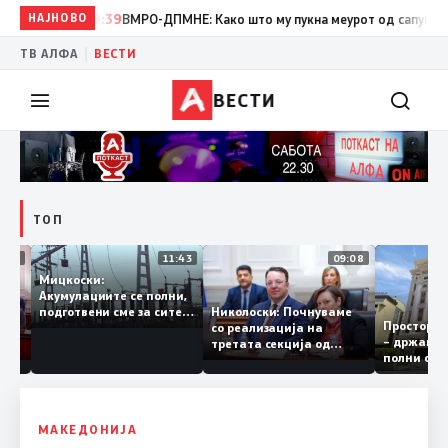
НАЈНОВО
19:39
ВМРО-ДПМНЕ: Како што му пукна меурот од сапуница „мигр
|
ТВ АЛФА
ВЕСТИ
ВЕСТИ
ТОП
12:03
11:43
09:08
Мицкоски:
Акумулациите се полни,
грант
Николоски: Почнуваме
подготвени сме за сите
Просто
ра за
со реализација на
ризици, не размислување
– држа
ија
третата секција од
за поскапување на
полни 
железничкиот Коридор
струјата
8, Македонија станува
раскрсница на Балканот
МАКЕДОНИЈА