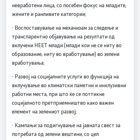
невработени лица, со посебен фокус на младите,
жените и ранливите категории;
∙ Воспоставување на механизам за следење и
транспарентно објавување на резултати од
вклучени НЕЕТ млади (млади кои не се ниту во
образование, ниту во вработување) во зелени
вработувања;
∙ Развој на социјалните услуги во функција на
вклучување во климатски паметни и инклузивни
работни места, при што ќе се поттикне
социјалното претприемништво како важен
елемент на зелениот развој;
∙ Кампањи за подигнување на јавната свест за
потребата од зелени вештини, со цел