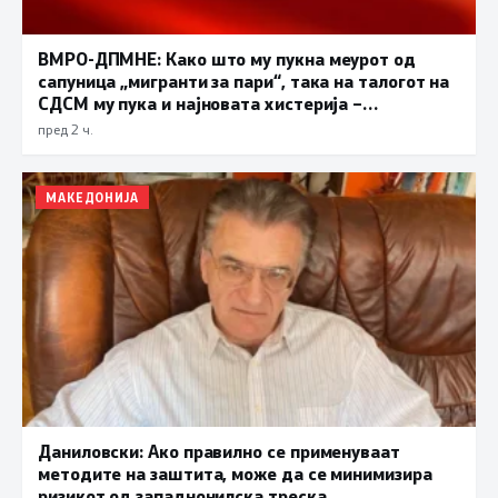
ВМРО-ДПМНЕ: Како што му пукна меурот од
сапуница „мигранти за пари“, така на талогот на
СДСМ му пука и најновата хистерија –
прифаќање на француски предлог
пред 2 ч.
МАКЕДОНИЈА
Даниловски: Ако правилно се применуваат
методите на заштита, може да се минимизира
ризикот од западнонилска треска