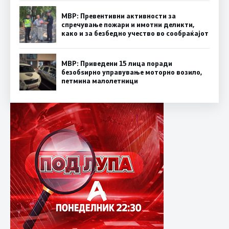
МВР: Превентивни активности за
спречување пожари и имотни деликти,
како и за безбедно учество во сообраќајот
МВР: Приведени 15 лица поради
безобѕирно управување моторно возило,
петмина малолетници