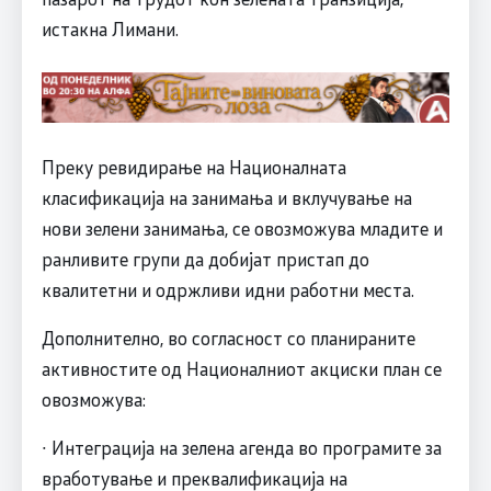
истакна Лимани.
Преку ревидирање на Националната
класификација на занимања и вклучување на
нови зелени занимања, се овозможува младите и
ранливите групи да добијат пристап до
квалитетни и одржливи идни работни места.
Дополнително, во согласност со планираните
активностите од Националниот акциски план се
овозможува:
∙ Интеграција на зелена агенда во програмите за
вработување и преквалификација на