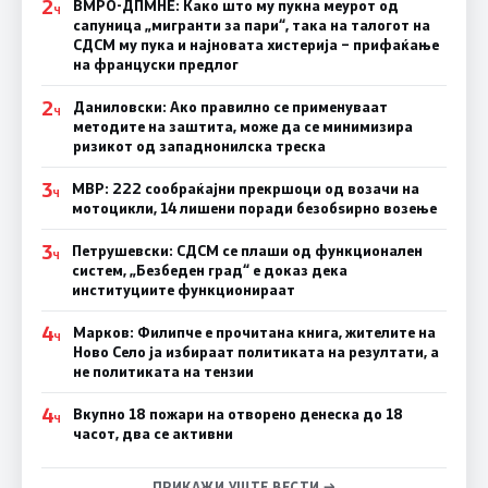
2
ВМРО-ДПМНЕ: Како што му пукна меурот од
Ч
сапуница „мигранти за пари“, така на талогот на
СДСМ му пука и најновата хистерија – прифаќање
на француски предлог
2
Даниловски: Ако правилно се применуваат
Ч
методите на заштита, може да се минимизира
ризикот од западнонилска треска
3
МВР: 222 сообраќајни прекршоци од возачи на
Ч
мотоцикли, 14 лишени поради безобѕирно возење
3
Петрушевски: СДСМ се плаши од функционален
Ч
систем, „Безбеден град“ е доказ дека
институциите функционираат
4
Марков: Филипче е прочитана книга, жителите на
Ч
Ново Село ја избираат политиката на резултати, а
не политиката на тензии
4
Вкупно 18 пожари на отворено денеска до 18
Ч
часот, два се активни
ПРИКАЖИ УШТЕ ВЕСТИ →