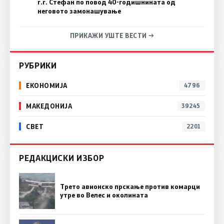
г.г. Стефан по повод 40-годишнината од
неговото замонашување
ПРИКАЖИ УШТЕ ВЕСТИ →
РУБРИКИ
ЕКОНОМИЈА
4796
МАКЕДОНИЈА
39245
СВЕТ
2201
РЕДАКЦИСКИ ИЗБОР
Трето авионско прскање против комарци
утре во Велес и околината