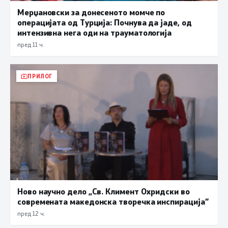
Мерџановски за донесеното момче по
операцијата од Турција: Почнува да јаде, од
интензивна нега оди на трауматологија
пред 11 ч.
ПРИЛОГ
Ново научно дело „Св. Климент Охридски во
современата македонска творечка инспирација“
пред 12 ч.