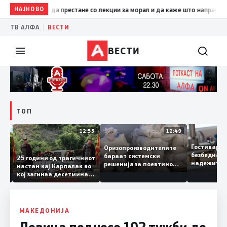
НАЈНОВО
19:09
Петрушевски: Левица да престане со лекции за морал 
|
ТВ АЛФА
ВЕСТИ
ВЕСТИ
ТОП
13:04
12:55
12:49
Гостивар
Оризопроизводителите
безбедна
бараат системски
нија
25 години од трагичниот
надежите
решенија за поевтино
настан кај Карпалак во
следната
производство
кој загинаа десетмина
може да 
македонски бранители
МАКЕДОНИЈА
Левица поднесе 102 тужби до