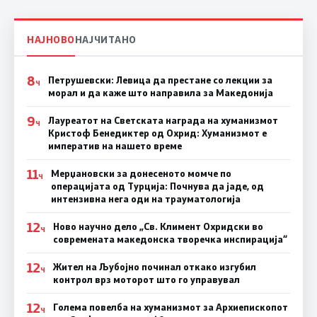
НАЈНОВО
НАЈЧИТАНО
8
Петрушевски: Левица да престане со лекции за
Ч
морал и да каже што направила за Македонија
9
Лауреатот на Светската награда на хуманизмот
Ч
Кристоф Бенедиктер од Охрид: Хуманизмот е
императив на нашето време
11
Мерџановски за донесеното момче по
Ч
операцијата од Турција: Почнува да јаде, од
интензивна нега оди на трауматологија
12
Ново научно дело „Св. Климент Охридски во
Ч
современата македонска творечка инспирација“
12
Жител на Љубојно починал откако изгубил
Ч
контрол врз моторот што го управувал
12
Голема повелба на хуманизмот за Архиепископот
Ч