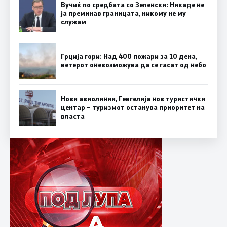
Вучиќ по средбата со Зеленски: Никаде не
ја преминав границата, никому не му
служам
Грција гори: Над 400 пожари за 10 дена,
ветерот оневозможува да се гасат од небо
Нови авиолинии, Гевгелија нов туристички
центар – туризмот останува приоритет на
власта