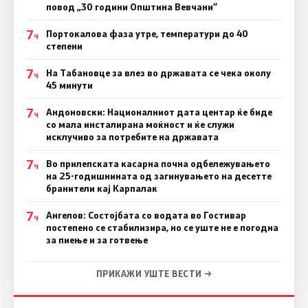
повод „30 години Општина Вевчани“
7
Портокалова фаза утре, температури до 40
Ч
степени
7
На Табановце за влез во државата се чека околу
Ч
45 минути
7
Андоновски: Националниот дата центар ќе биде
Ч
со мала инсталирана моќност и ќе служи
исклучиво за потребите на државата
7
Во прилепската касарна почна одбележувањето
Ч
на 25-годишнината од загинувањето на десетте
бранители кај Карпалак
7
Ангелов: Состојбата со водата во Гостивар
Ч
постепено се стабилизира, но се уште не е погодна
за пиење и за готвење
ПРИКАЖИ УШТЕ ВЕСТИ →