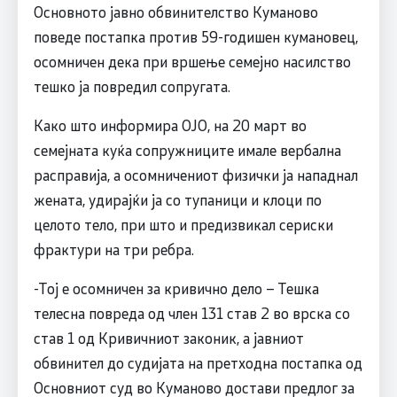
Основното јавно обвинителство Куманово
поведе постапка против 59-годишен кумановец,
осомничен дека при вршење семејно насилство
тешко ја повредил сопругата.
Како што информира ОЈО, на 20 март во
семејната куќа сопружниците имале вербална
расправија, а осомничениот физички ја нападнал
жената, удирајќи ја со тупаници и клоци по
целото тело, при што и предизвикал сериски
фрактури на три ребра.
-Тој е осомничен за кривично дело – Тешка
телесна повреда од член 131 став 2 во врска со
став 1 од Кривичниот законик, а јавниот
обвинител до судијата на претходна постапка од
Основниот суд во Куманово достави предлог за