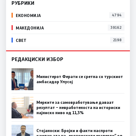
РУБРИКИ
ЕКОНОМИЈА
4794
МАКЕДОНИЈА
39162
СВЕТ
2198
РЕДАКЦИСКИ ИЗБОР
Министерот Ферати се сретна со турскиот
амбасадор Улусој
Мерките за самовработување даваат
резултат – невработеноста на историски
најниско ниво од 11,3%
Стојаноски: Бројки и факти наспроти
кампањата на „економските експерти“ од