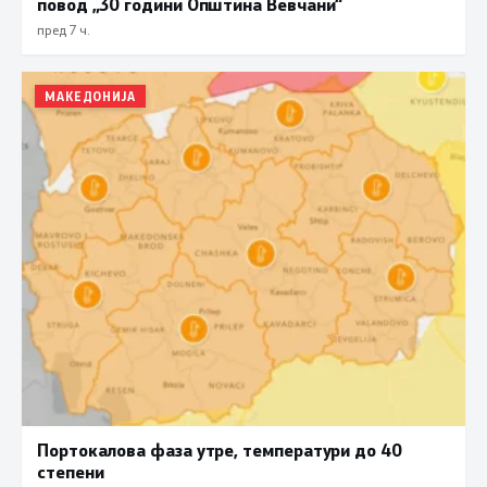
повод „30 години Општина Вевчани“
пред 7 ч.
МАКЕДОНИЈА
Портокалова фаза утре, температури до 40
степени