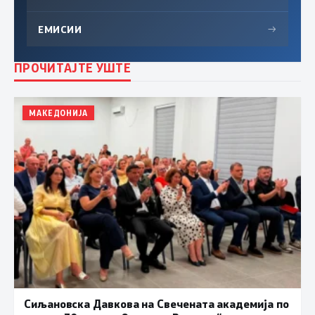
ЕМИСИИ
→
ПРОЧИТАЈТЕ УШТЕ
МАКЕДОНИЈА
Сиљановска Давкова на Свечената академија по