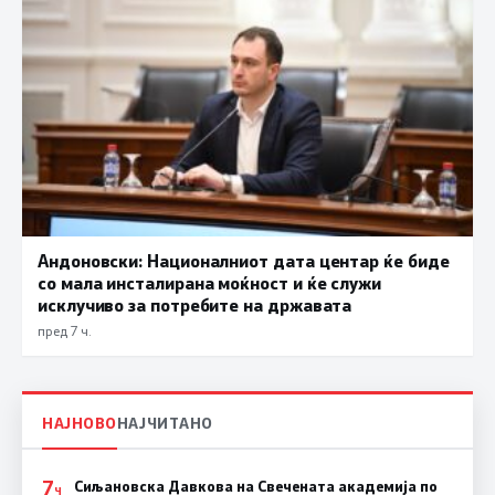
Андоновски: Националниот дата центар ќе биде
со мала инсталирана моќност и ќе служи
исклучиво за потребите на државата
пред 7 ч.
НАЈНОВО
НАЈЧИТАНО
7
Сиљановска Давкова на Свечената академија по
Ч