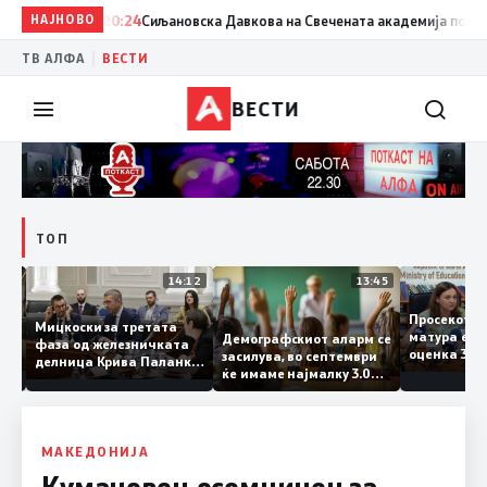
НАЈНОВО
20:24
Сиљановска Давкова на Свечената академија по повод 
|
ТВ АЛФА
ВЕСТИ
ВЕСТИ
ТОП
15:20
14:12
13:45
Просеко
Мицкоски за третата
матура е
Демографскиот аларм се
фаза од железничката
: Во
оценка 3
засилува, во септември
делница Крива Паланка
 22
ќе имаме најмалку 3.000
– Деве Баир: Проектот
првачиња помалку
нема да заврши на
половина тунел во слепа
улица, сега имаме
целина
МАКЕДОНИЈА
Кумановец осомничен за