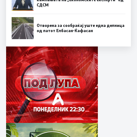
СДСM
Отворена за сообраќај уште една делница
од патот Елбасан-Ќафасан