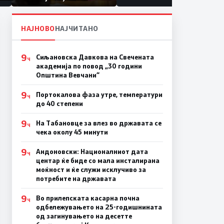
првачиња помалку
а
на
НАЈНОВО
НАЈЧИТАНО
9
Сиљановска Давкова на Свечената
Ч
академија по повод „30 години
Општина Вевчани“
9
Портокалова фаза утре, температури
Ч
до 40 степени
9
На Табановце за влез во државата се
Ч
чека околу 45 минути
9
Андоновски: Националниот дата
Ч
центар ќе биде со мала инсталирана
моќност и ќе служи исклучиво за
потребите на државата
9
Во прилепската касарна почна
Ч
одбележувањето на 25-годишнината
од загинувањето на десетте