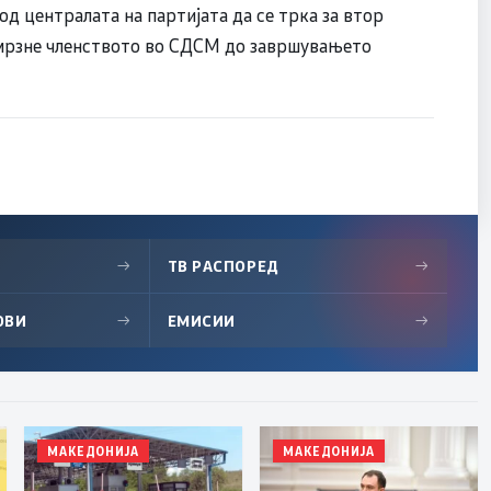
од централата на партијата да се трка за втор
амрзне членството во СДСМ до завршувањето
→
ТВ РАСПОРЕД
→
ОВИ
→
ЕМИСИИ
→
МАКЕДОНИЈА
МАКЕДОНИЈА