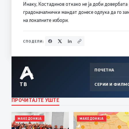
Инаку, Костадинов откако не ја доби довербата 
градоначалнички мандат донесе одлука да го з
на локалните избори.
СПОДЕЛИ:
ПОЧЕТНА
ТВ
СЕРИИ И ФИЛМ
ПРОЧИТАЈТЕ УШТЕ
МАКЕДОНИЈА
МАКЕДОНИЈА