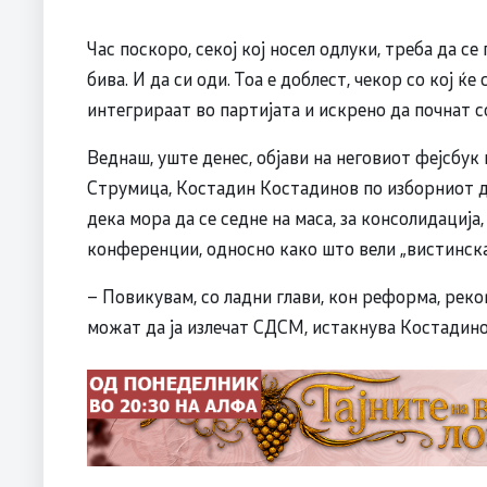
Час поскоро, секој кој носел одлуки, треба да се
бива. И да си оди. Тоа е доблест, чекор со кој ќ
интегрираат во партијата и искрено да почнат с
Веднаш, уште денес, објави на неговиот фејсбук
Струмица, Костадин Костадинов по изборниот д
дека мора да се седне на маса, за консолидација
конференции, односно како што вели „вистинска,
– Повикувам, со ладни глави, кон реформа, рек
можат да ја излечат СДСМ, истакнува Костадино