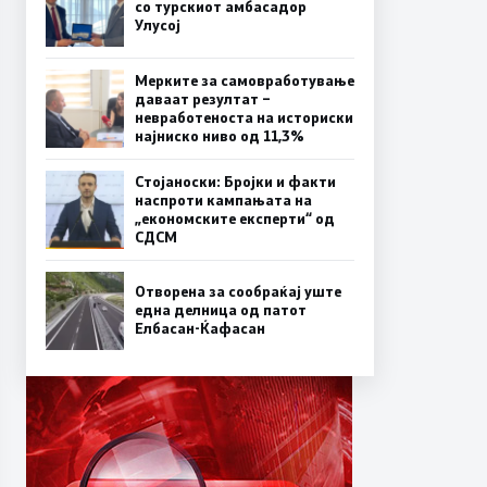
со турскиот амбасадор
Улусој
Мерките за самовработување
даваат резултат –
невработеноста на историски
најниско ниво од 11,3%
Стојаноски: Бројки и факти
наспроти кампањата на
„економските експерти“ од
СДСM
Отворена за сообраќај уште
една делница од патот
Елбасан-Ќафасан