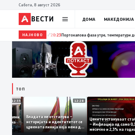
Сабота, 8 август 2026
ВЕСТИ
ДОМА
МАКЕДОНИЈА
НАЈНОВО
20:24
Сиљановска Давкова на Свечената академија 
ТОП
12:35
12:28
Владата не отстапува –
е се задоволни
Цените остануваат
историјата и идентитетот се
учениците на
– Инфлација од сам
црвената линија која нема да
ржавната
месечно и 2,3% на 
се погази
ниво