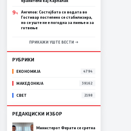
бранители кај Карпалак
9
Ангелов: Состојбата со водата во
Ч
Гостивар постепено се стабилизира,
но се уште не е погодна за пиење и за
готвење
ПРИКАЖИ УШТЕ ВЕСТИ →
РУБРИКИ
ЕКОНОМИЈА
4794
МАКЕДОНИЈА
39162
СВЕТ
2198
РЕДАКЦИСКИ ИЗБОР
Министерот Ферати се сретна