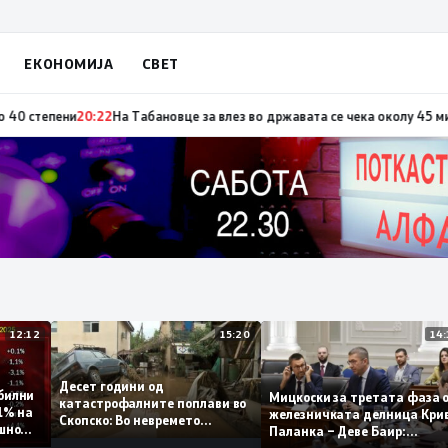
ЕКОНОМИЈА
СВЕТ
по повод „30 години Општина Вевчани“
20:23
Портокалова фаза утре, тем
12:12
15:20
Десет години од
 стабилни
Мицкоски за третата ф
катастрофалните поплави во
о 0,1% на
железничката делница 
Скопско: Во невремето
годишно
Паланка – Деве Баир:
загинаа 22 лица
Проектот нема да завр