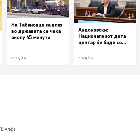
На Табановце за влез
Андоновски:
во државата се чека
Националниот дата
околу 45 минути
центар ќе биде со
мала инсталирана
моќност и ќе служи
пред 9 ч.
пред 9 ч.
исклучиво за
потребите на
државата
 ТВ Алфа.