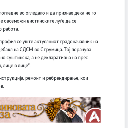
 погледне во огледало и да признае дека не го
е се овозможи вистинските луѓе да се
о работа.
 профил се уште актуелниот градоначалник на
ебакл на СДСМ во Струмица. Тој порачува
, но суштинска, а не декларативна на прес
 лице в лице“.
онструкција, ремонт и ребрендирање, кои
в.