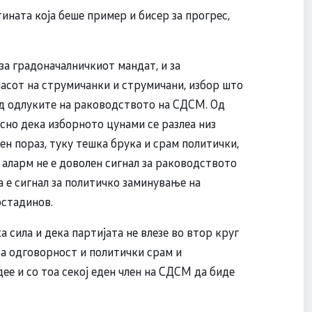
тината која беше пример и бисер за прогрес,
за градоначалничкиот мандат, и за
ласот на струмичанки и струмичани, избор што
од одлуките на раководството на СДСМ. Од
сно дека изборното цунами се разлеа низ
ен пораз, туку тешка брука и срам политички,
н аларм не е доволен сигнал за раководството
ва е сигнал за политичко заминување на
остадинов.
 сила и дека партијата не влезе во втор круг
чка одговорност и политички срам и
ее и со тоа секој еден член на СДСМ да биде