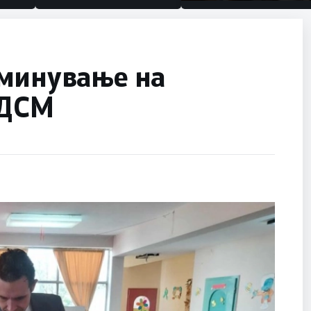
половина тунел во слеп
улица, сега имаме цели
аминување на
СДСМ