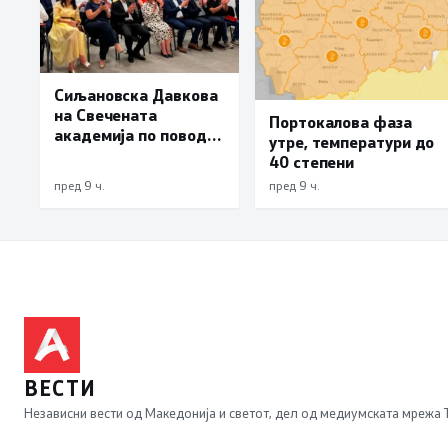
Сиљановска Давкова
на Свечената
Портокалова фаза
академија по повод
утре, температури до
„30 години Општина
40 степени
Вевчани“
пред 9 ч.
пред 9 ч.
ВЕСТИ
Независни вести од Македонија и светот, дел од медиумската мрежа