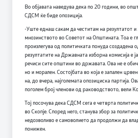
Во објавата наведува дека по 20 години, во опш
СДСМ ќе биде опозиција.
-Уште еднаш сакам да честитам на резултатот и 
мнозинството во Советот на Општината. Тоа е г
произлегува од политичката понуда создадена 
резултатите на Државната изборна комисија е ја
речиси сите општини во државата. Ова не е обич
но и морален. Состојбата во која е запален црве
на, до вчера, најголемата опозициска партија. О
поголем број членови од раководството, вели К
Тој посочува дека СДСМ сега е четврта политичка
во Скопје. Според него, станува збор за полити
недозволиво е самоволието да продолжи да влад
понижен.