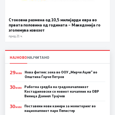
Стоковна размена од 10,5 милијарди евра во
првата половина од годината – Македонија го
зголемува извозот
пред 21 ч.
НАЈНОВО
НАЈЧИТАНО
29
Нова фитнес зона во ООУ „Мирче Ацев“ во
МИН
Општина Ѓорче Петров
30
Работна средба на градоначалникот
МИН
Костадиновски со новиот началник на ОВР
Виница Даниел Трајчев
30
Поставени нови камери за мониторинг во
МИН
националниот парк Пелистер