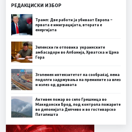
РЕДАКЦИСКИ ИЗБОР
Трамп: Две работи ја убиваат Европа –
првата е имиграцијата, втората е
енергијата
Зеленски ги отповика украинските
амбасадори во Албанија, Хрватска и Црна
Гора
Зголемен интензитетот на сообраќај, нема
подолги задржувања на премините за влез
и излез од државата
Активен пожар во село Грешница во
Македонски Брод, под контрола пожарите
во депонијата Делчево и во гостиварско
Паталишта