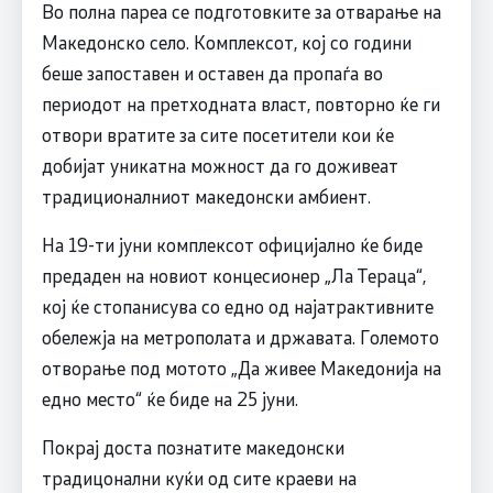
Во полна пареа се подготовките за отварање на
Македонско село. Комплексот, кој со години
беше запоставен и оставен да пропаѓа во
периодот на претходната власт, повторно ќе ги
отвори вратите за сите посетители кои ќе
добијат уникатна можност да го доживеат
традиционалниот македонски амбиент.
На 19-ти јуни комплексот официјално ќе биде
предаден на новиот концесионер „Ла Тераца“,
кој ќе стопанисува со едно од најатрактивните
обележја на метрополата и државата. Големото
отворање под мотото „Да живее Македонија на
едно место“ ќе биде на 25 јуни.
Покрај доста познатите македонски
традицонални куќи од сите краеви на