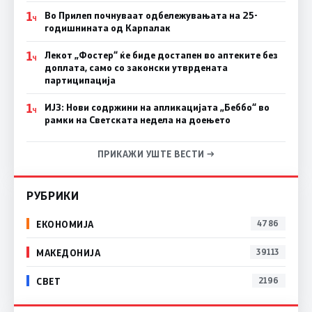
1
Во Прилеп почнуваат одбележувањата на 25-
Ч
годишнината од Карпалак
1
Лекот „Фостер“ ќе биде достапен во аптеките без
Ч
доплата, само со законски утврдената
партиципација
1
ИЈЗ: Нови содржини на апликацијата „Беббо“ во
Ч
рамки на Светската недела на доењето
ПРИКАЖИ УШТЕ ВЕСТИ →
РУБРИКИ
ЕКОНОМИЈА
4786
МАКЕДОНИЈА
39113
СВЕТ
2196