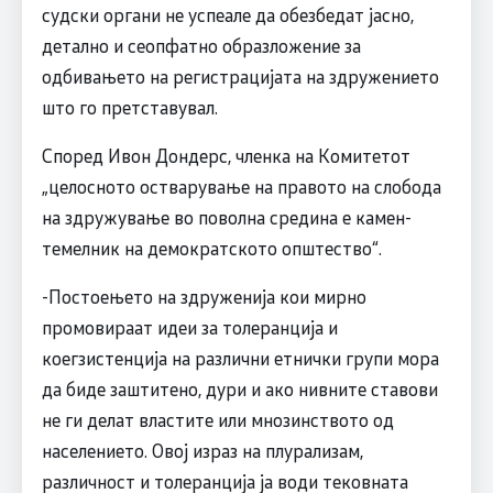
судски органи не успеале да обезбедат јасно,
детално и сеопфатно образложение за
одбивањето на регистрацијата на здружението
што го претставувал.
Според Ивон Дондерс, членка на Комитетот
„целосното остварување на правото на слобода
на здружување во поволна средина е камен-
темелник на демократското општество“.
-Постоењето на здруженија кои мирно
промовираат идеи за толеранција и
коегзистенција на различни етнички групи мора
да биде заштитено, дури и ако нивните ставови
не ги делат властите или мнозинството од
населението. Овој израз на плурализам,
различност и толеранција ја води тековната