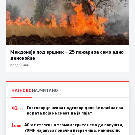
Макдонија под вршник – 25 пожари за само едно
деноноќие
пред 9 мин.
НАЈНОВО
НАЈЧИТАНО
41
Гостиварци чекаат одговор дали ќе плаќаат за
СЕК
водата која не смеат да ја пијат
1
40-от степен на термометрите нема да попушти,
МИН
УХМР најавува локални невремиња, минимално