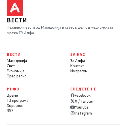
ВЕСТИ
Независни вести од Македонија и светот, дел од медиумската
мрежа ТВ Алфа.
ВЕСТИ
ЗА НАС
Македонија
За Алфа
Свет
Контакт
Економија
Импресум
Прес-релис
ИНФО
СЛЕДЕТЕ НÉ
Време
Facebook
ТВ програма
X / Twitter
Хороскоп
YouTube
RSS
Instagram