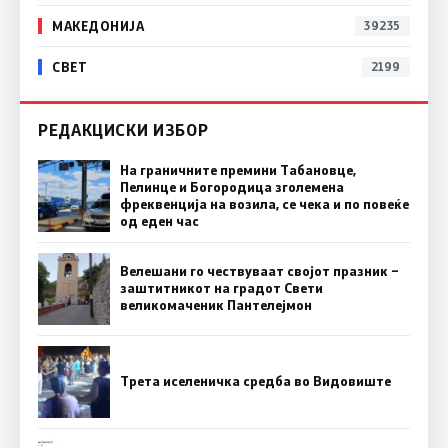
МАКЕДОНИЈА
39235
СВЕТ
2199
РЕДАКЦИСКИ ИЗБОР
На граничните премини Табановце,
Пелинце и Богородица зголемена
фреквенција на возила, се чека и по повеќе
од еден час
Велешани го чествуваат својот празник –
заштитникот на градот Свети
великомаченик Пантелејмон
Трета иселеничка средба во Видовиште