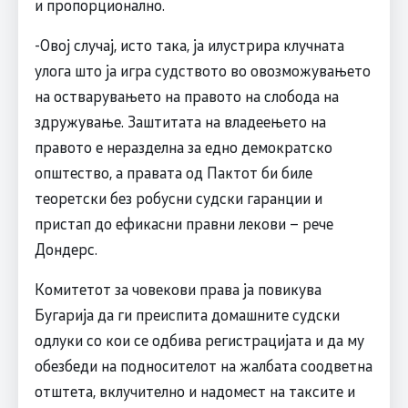
и пропорционално.
-Овој случај, исто така, ја илустрира клучната
улога што ја игра судството во овозможувањето
на остварувањето на правото на слобода на
здружување. Заштитата на владеењето на
правото е неразделна за едно демократско
општество, а правата од Пактот би биле
теоретски без робусни судски гаранции и
пристап до ефикасни правни лекови – рече
Дондерс.
Комитетот за човекови права ја повикува
Бугарија да ги преиспита домашните судски
одлуки со кои се одбива регистрацијата и да му
обезбеди на подносителот на жалбата соодветна
отштета, вклучително и надомест на таксите и