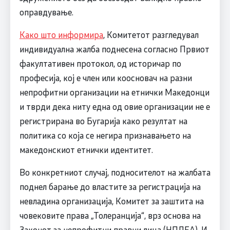
оправдување.
Како што информира
, Комитетот разгледувал
индивидуална жалба поднесена согласно Првиот
факултативен протокол, од историчар по
професија, кој е член или коосновач на разни
непрофитни организации на етнички Македонци
и тврди дека ниту една од овие организации не е
регистрирана во Бугарија како резултат на
политика со која се негира признавањето на
македонскиот етнички идентитет.
Во конкретниот случај, подносителот на жалбата
поднел барање до властите за регистрација на
невладина организација, Комитет за заштита на
човековите права „Толеранција“, врз основа на
Законот за непрофитни правни лица (НПЛЕА). И