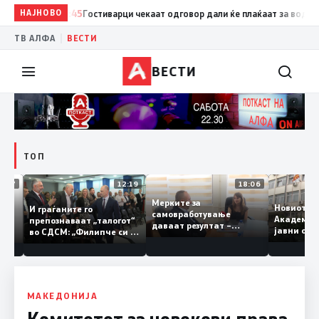
НАЈНОВО
12:45
Гостиварци чекаат одговор дали ќе плаќаат за водата која 
|
ТВ АЛФА
ВЕСТИ
ВЕСТИ
ТОП
12:27
12:19
18:06
Мерките за
Новиот
ваат:
И граѓаните го
самовработување
Академ
лација
препознаваат „талогот“
даваат резултат –
јавни 
е на
во СДСМ: „Филипче си е
невработеноста на
наскор
добар неврохирург, не
историски најниско ниво
треба се занимава со
од 11,3%
политика“
МАКЕДОНИЈА
Комитетот за човекови права