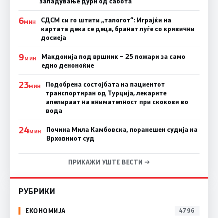
заладување дури од сабота
6
СДСМ си го штити „талогот“: Играјќи на
МИН
картата дека се деца, бранат луѓе со кривични
досиеја
9
Макдонија под вршник – 25 пожари за само
МИН
едно деноноќие
23
Подобрена состојбата на пациентот
МИН
транспортиран од Турција, лекарите
апелираат на внимателност при скокови во
вода
24
Почина Мила Камбовска, поранешен судија на
МИН
Врховниот суд
ПРИКАЖИ УШТЕ ВЕСТИ →
РУБРИКИ
ЕКОНОМИЈА
4796