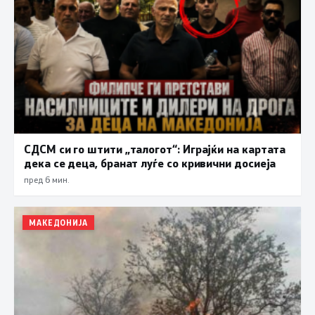
СДСМ си го штити „талогот“: Играјќи на картата
дека се деца, бранат луѓе со кривични досиеја
пред 6 мин.
МАКЕДОНИЈА