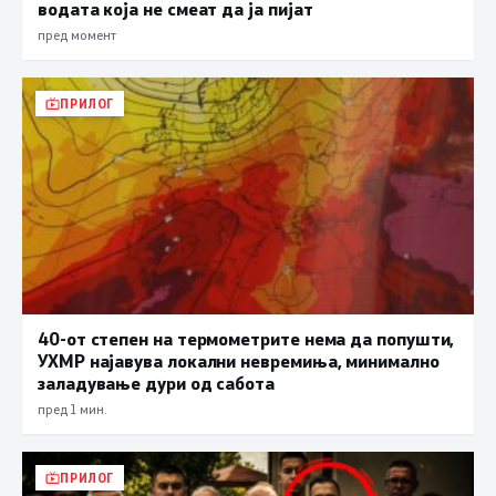
водата која не смеат да ја пијат
пред момент
ПРИЛОГ
40-от степен на термометрите нема да попушти,
УХМР најавува локални невремиња, минимално
заладување дури од сабота
пред 1 мин.
ПРИЛОГ