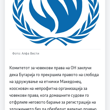
Фото: Алфа Вести
Комитетот за човекови права на ОН заклучи
дека Бугарија го прекршила правото на слобода
на здружување на етнички Македонец,
коосновач на непрофитна организација за
човекови права, кога домашните судови го
отфрлиле неговото барање за регистрација на
здружението без да обезбедат валидно правно