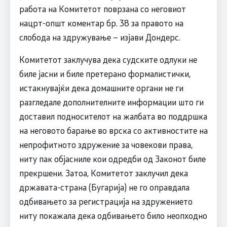
работа на Комитетот поврзана со неговиот
нацрт-општ коментар бр. 38 за правото на
слобода на здружување – изјави Дондерс.
Комитетот заклучува дека судските одлуки не
биле јасни и биле претерано формалистички,
истакнувајќи дека домашните органи не ги
разгледале дополнителните информации што ги
доставил подносителот на жалбата во поддршка
на неговото барање во врска со активностите на
непрофитното здружение за човекови права,
ниту пак објасниле кои одредби од Законот биле
прекршени. Затоа, Комитетот заклучил дека
државата-страна (Бугарија) не го оправдала
одбивањето за регистрација на здружението
ниту покажала дека одбивањето било неопходно