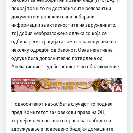
покрај тоа што ги доставил сите релевантни
документи и дополнителни побарани
информации за активностите на здружението,
тој добил необразложена одлука со која се
одбива регистрацијата само со наведување на
неколку одредби од Законот. Оваа негативна
одлука била дополнително потврдена од
Апелациониот суд без конкретно образложение.
Подносителот на жалбата случајот го поднел
пред Комитетот за човекови права на ОН,
тврдејќи дека неговото право на слобода на
здружување е повредено бидејќи домашните