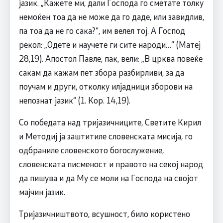
јазик. „Кажете ми, дали Господа го сметате толку
немоќен тоа да не може да го даде, или завидлив,
па тоа да не го сака?“, им велел тој. А Господ
рекол: „Одете и научете ги сите народи…“ (Матеј
28,19). Апостол Павле, пак, вели: „В црква повеќе
сакам да кажам пет збора разбирливи, за да
поучам и други, отколку илјадници зборови на
непознат јазик“ (1. Кор. 14,19).
Со победата над тријазичниците, Светите Кирил
и Методиј ја заштитиле словенската мисија, го
одбраниле словенското богослужение,
словенската писменост и правото на секој народ
да пишува и да Му се моли на Господа на својот
мајчин јазик.
Тријазичништвото, всушност, било користено