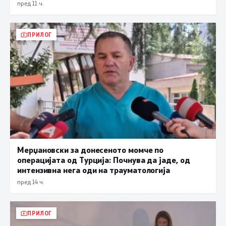
пред 11 ч.
ПРИЛОГ
Мерџановски за донесеното момче по
операцијата од Турција: Почнува да јаде, од
интензивна нега оди на трауматологија
пред 14 ч.
ПРИЛОГ