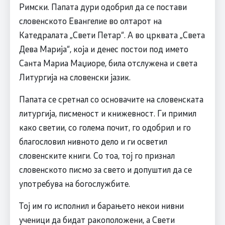
Римски. Папата дури одобрил да се постави
словенското Евангелие во олтарот на
Катедралата „Свети Петар“. А во црквата „Света
Дева Марија“, која и денес постои под името
Санта Мариа Маџиоре, била отслужена и света
Литургија на словенски јазик.
Папата се сретнал со основачите на словенската
литургија, писменост и книжевност. Ги примил
како светии, со голема почит, го одобрил и го
благословил нивното дело и ги осветил
словенските книги. Со тоа, тој го признал
словенското писмо за свето и допуштил да се
употребува на богослужбите.
Тој им го исполнил и барањето некои нивни
ученици да бидат ракоположени, а Свети