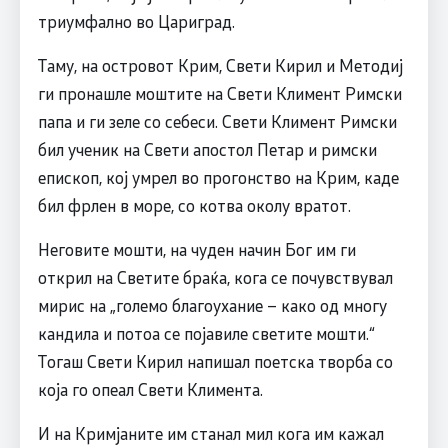
триумфално во Цариград.
Таму, на островот Крим, Свети Кирил и Методиј
ги пронашле моштите на Свети Климент Римски
папа и ги зеле со себеси. Свети Климент Римски
бил ученик на Свети апостол Петар и римски
епископ, кој умрел во прогонство на Крим, каде
бил фрлен в море, со котва околу вратот.
Неговите мошти, на чуден начин Бог им ги
открил на Светите браќа, кога се почувствувал
мирис на „големо благоухание – како од многу
кандила и потоа се појавиле светите мошти.“
Тогаш Свети Кирил напишал поетска творба со
која го опеал Свети Климента.
И на Кримјаните им станал мил кога им кажал