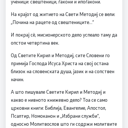
ученици: свештеници, ѓакони и ипоѓакони.
На крајот од житието на Свети Методиј се вели:
„Почина на рацете од свештениците…“
И покрај сè, мисионерското дело успеало таму да
опстои четвртина век.
Од Светите Кирил и Методиј, сите Словени го
примија Господа Исуса Христа на свој остана
близок на словенската душа, јазик и на сопствен
начин.
А што пишувале Светите Кирил и Методиј и
какво е нивното книжевно дело? Тоа се само
црковни книги: Библија, Евангелие, Апостол,
Псалтир, Номоканон и „Избрани служби“,
односно Молитвослов што ги содржи молитвите