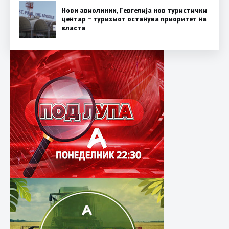
Нови авиолинии, Гевгелија нов туристички
центар – туризмот останува приоритет на
власта