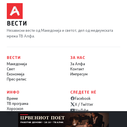
ВЕСТИ
Независни вести од Македонија и светот, дел од медиумската
мрежа ТВ Алфа.
ВЕСТИ
ЗА НАС
Македонија
За Алфа
Свет
Контакт
Економија
Импресум
Прес-релис
ИНФО
СЛЕДЕТЕ НÉ
Време
Facebook
ТВ програма
X / Twitter
Хороскоп
YouTube
RSS
Instagram