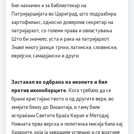
бил назначен и за библиотекар на
Патријаршијата во Цариград, што подразбира
хартофилакс, односно доверлив секретар на
патријархот, со големи права и овластувања.
Што би значело, уста и рака на патријархот.
Знаел многу јазици: грчки, латински, словенски,
еврејски, самарјански и други.
Застанал во одбрана на иконите и бил
против иконоборците.
Кога требало да се
брани христијанството и од другите вери, во
земјите близу до Византија, и таму биле
испраќани Светите браќа Кирил и Методиј.
Нивната прва верска и политичка мисија била кај
Хазарите, која ја завршиле успешно и се вратиле