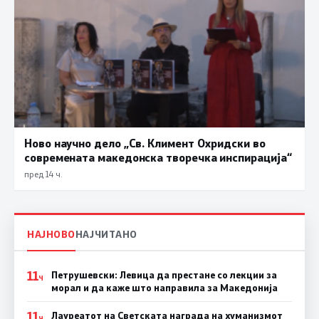
Ново научно дело „Св. Климент Охридски во
современата македонска творечка инспирација“
пред 14 ч.
НАЈНОВО
НАЈЧИТАНО
11
Петрушевски: Левица да престане со лекции за
Ч
морал и да каже што направила за Македонија
11
Лауреатот на Светската награда на хуманизмот
Ч