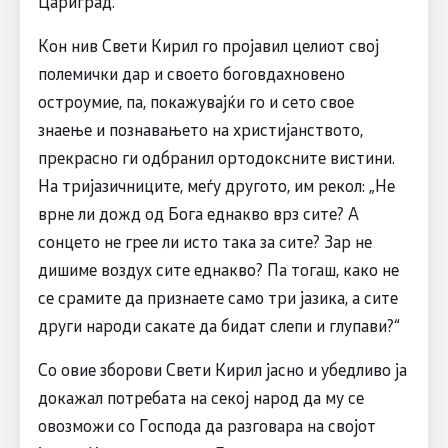
Цариград.
Кон нив Свети Кирил го пројавил целиот свој
полемички дар и своето боговдахновено
остроумие, па, покажувајќи го и сето свое
знаење и познавањето на христијанството,
прекрасно ги одбранил ортодоксните вистини.
На тријазичниците, меѓу другото, им рекол: „Не
врне ли дожд од Бога еднакво врз сите? А
сонцето не грее ли исто така за сите? Зар не
дишиме воздух сите еднакво? Па тогаш, како не
се срамите да признаете само три јазика, а сите
други народи сакате да бидат слепи и глупави?“
Со овие зборови Свети Кирил јасно и убедливо ја
докажал потребата на секој народ да му се
овозможи со Господа да разговара на својот