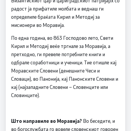
Византискиот цар и цариградскиот патријарх со
радост ја прифатиле молбата и веднаш ги
определиле браќата Кирил и Методиј за
мисионери во Моравија.
По една година, во 863 Господово лето, Свети
Кирил и Методиј веќе тргнале за Моравија, а
претходно, ги превеле потребните книги и
одбрале соработници и ученици. Тие отишле кај
Моравските Словени (денешните Чеси и
Словаци), во Панонија, кај Панонските Словени и
кај (најзападните Словени – Словенците или
Словинците).
Што направиле во Моравија?
Во беседите, и
во богослужбата го вовеле словенскиот говорен