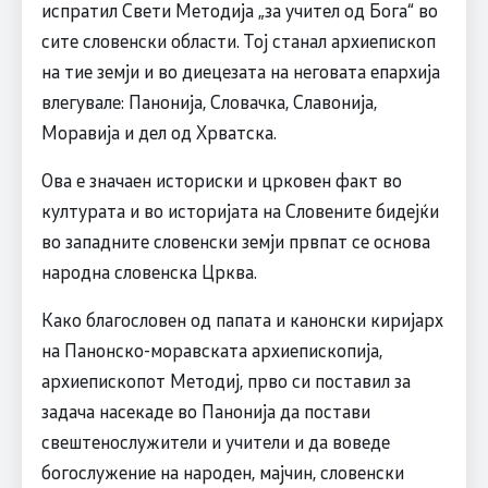
испратил Свети Методија „за учител од Бога“ во
сите словенски области. Тој станал архиепископ
на тие земји и во диецезата на неговата епархија
влегувале: Панонија, Словачка, Славонија,
Моравија и дел од Хрватска.
Ова е значаен историски и црковен факт во
културата и во историјата на Словените бидејќи
во западните словенски земји првпат се основа
народна словенска Црква.
Како благословен од папата и канонски киријарх
на Панонско-моравската архиепископија,
архиепископот Методиј, прво си поставил за
задача насекаде во Панонија да постави
свештенослужители и учители и да воведе
богослужение на народен, мајчин, словенски