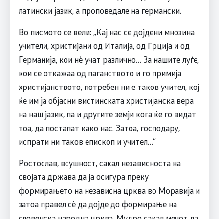
латински јазик, а проповедале на германски.
Во писмото се вели: „Кај нас се дојдени мнозина
учители, христијани од Италија, од Грција и од
Германија, кои нè учат различно… За нашите луѓе,
кои се откажаа од паганството и го примија
христијанството, потребен ни е таков учител, кој
ќе им ја објасни вистинската христијанска вера
на наш јазик, па и другите земји кога ќе го видат
тоа, да постапат како нас. Затоа, господару,
испрати ни таков епископ и учител…“
Ростослав, всушност, сакал независноста на
својата држава да ја осигура преку
формирањето на независна црква во Моравија и
затоа правел сè да дојде до формирање на
словенска народна црква. Мудро сакал мечот да