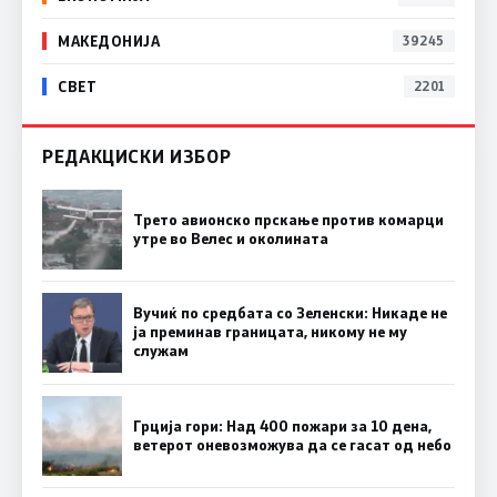
МАКЕДОНИЈА
39245
СВЕТ
2201
РЕДАКЦИСКИ ИЗБОР
Трето авионско прскање против комарци
утре во Велес и околината
Вучиќ по средбата со Зеленски: Никаде не
ја преминав границата, никому не му
служам
Грција гори: Над 400 пожари за 10 дена,
ветерот оневозможува да се гасат од небо