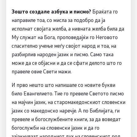
Зошто создале азбука и писмо?
Браќата го
направиле тоа, со мисла за подобро да ја
исполнат својата желба, а нивната желба била да
Му служат на Бога, проповедајќи го Неговото
спасително учење меѓу својот народ и тоа, на
разбирлив народен јазик и писмо. Само така
може да се објасни и да се сфати делото што го
правеле овие Свети мажи.
И прво нешто што напишале со новите букви
било Евангелието. Тие го превеле Светото писмо
на мајчин јазик, на старомакедонскиот словенски
јазик со македонско наречје. А по Библијата, ги
превеле и богослужбените книги, за да воведат
богослужби на словенски јазик и да го
зајакнуваат народниот дух на словенскиот род.