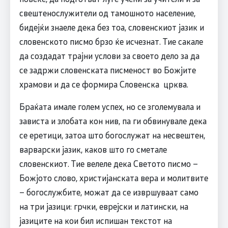
свештенослужители од тамошното население,
бидејќи знаеле дека без тоа, словенскиот јазик и
словенското писмо брзо ќе исчезнат. Тие сакале
да создадат трајни услови за своето дело за да
се задржи словенската писменост во Божјите
храмови и да се формира Словенска црква.
Браќата имале голем успех, но се зголемувала и
зависта и злобата кон нив, па ги обвинувале дека
се еретици, затоа што богослужат на несвештен,
варварски јазик, каков што го сметале
словенскиот. Тие велеле дека Светото писмо –
Божјото слово, христијанската вера и молитвите
– богослужбите, можат да се извршуваат само
на три јазици: грчки, еврејски и латински, на
јазиците на кои бил испишан текстот на