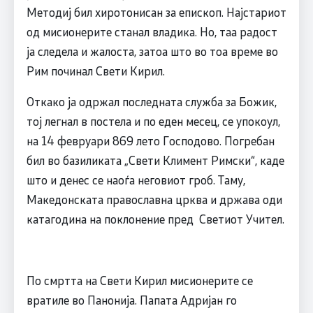
Методиј бил хиротонисан за епископ. Најстариот
од мисионерите станал владика. Но, таа радост
ја следела и жалоста, затоа што во тоа време во
Рим починал Свети Кирил.
Откако ја одржал последната служба за Божик,
тој легнал в постела и по еден месец, се упокоул,
на 14 февруари 869 лето Господово. Погребан
бил во базиликата „Свети Климент Римски“, каде
што и денес се наоѓа неговиот гроб. Таму,
Македонската православна црква и држава оди
катагодина на поклонение пред Светиот Учител.
По смртта на Свети Кирил мисионерите се
вратиле во Панонија. Папата Адријан го