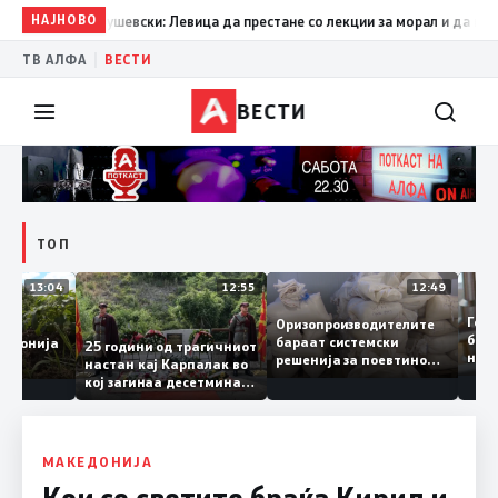
:09
Петрушевски: Левица да престане со лекции за морал и да каже што 
НАЈНОВО
|
ТВ АЛФА
ВЕСТИ
ВЕСТИ
ТОП
13:04
12:55
12:49
Оризопроизводителите
ските
бараат системски
о Македонија
25 години од трагичниот
решенија за поевтино
страда
настан кај Карпалак во
производство
твото
кој загинаа десетмина
македонски бранители
МАКЕДОНИЈА
Кои се светите браќа Кирил и