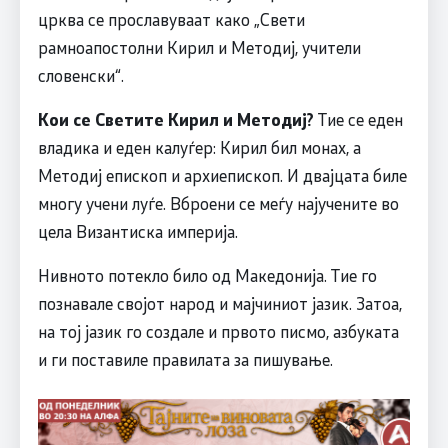
црква се прославуваат како „Свети
рамноапостолни Кирил и Методиј, учители
словенски“.
Кои се Светите Кирил и Методиј?
Тие се еден
владика и еден калуѓер: Кирил бил монах, а
Методиј епископ и архиепископ. И двајцата биле
многу учени луѓе. Вброени се меѓу најучените во
цела Византиска империја.
Нивното потекло било од Македонија. Тие го
познавале својот народ и мајчиниот јазик. Затоа,
на тој јазик го создале и првото писмо, азбуката
и ги поставиле правилата за пишување.