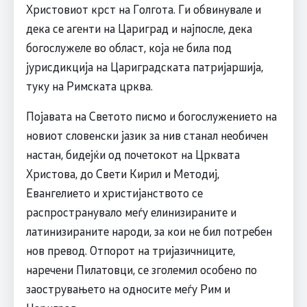
Христовиот крст на Голгота. Ги обвинувале и
дека се агенти на Цариград и најпосле, дека
богослужеле во област, која не била под
јурисдикција на Цариградската патријаршија,
туку на Римската црква.
Појавата на Светото писмо и богослужението на
новиот словенски јазик за нив станал необичен
настан, бидејќи од почетокот на Црквата
Христова, до Свети Кирил и Методиј,
Евангелието и христијанството се
распространувало меѓу елинизираните и
латинизираните народи, за кои не бил потребен
нов превод. Отпорот на тријазичниците,
наречени Пилатовци, се зголемил особено по
заострувањето на односите меѓу Рим и