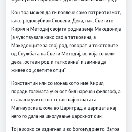
Кон тоа можел да ги повлече само патриотизмот,
како родољубиви Словени. Дека, пак, Светите
Кирил и Методиј својата родна земја Македонија
ја чувствувале како своја татковина, а
Македонците за свој род, говорат и текстовите
од Службата на Свети Методиј, во која се вели
дека „остави род и татковина“ и замина да
живее со „светите отци“.
Константин или со монашкото име Кирил,
поради големата ученост бил наречен филозоф, а
станал и учител во тогаш најпознатата
Магнаурска школа во Цариград, а царицата кај
него го дала на школување царскиот син.
Тој високо се издигнал и во богомудрието. Затоа