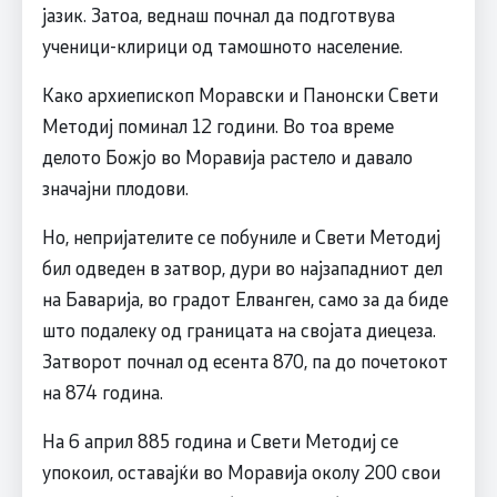
јазик. Затоа, веднаш почнал да подготвува
ученици-клирици од тамошното население.
Како архиепископ Моравски и Панонски Свети
Методиј поминал 12 години. Во тоа време
делото Божјо во Моравија растело и давало
значајни плодови.
Но, непријателите се побуниле и Свети Методиј
бил одведен в затвор, дури во најзападниот дел
на Баварија, во градот Елванген, само за да биде
што подалеку од границата на својата диецеза.
Затворот почнал од есента 870, па до почетокот
на 874 година.
На 6 април 885 година и Свети Методиј се
упокоил, оставајќи во Моравија околу 200 свои