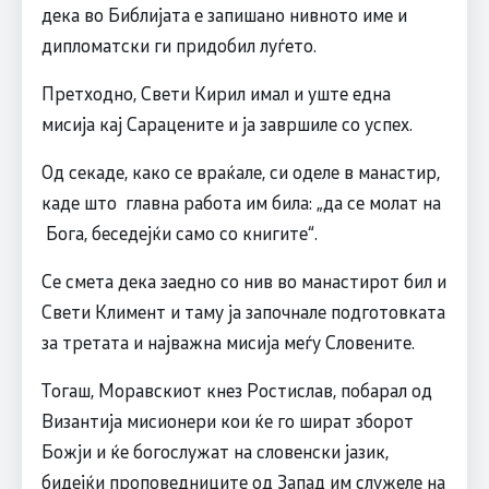
дека во Библијата е запишано нивното име и
дипломатски ги придобил луѓето.
Претходно, Свети Кирил имал и уште една
мисија кај Сарацените и ја завршиле со успех.
Од секаде, како се враќале, си оделе в манастир,
каде што главна работа им била: „да се молат на
Бога, беседејќи само со книгите“.
Се смета дека заедно со нив во манастирот бил и
Свети Климент и таму ја започнале подготовката
за третата и најважна мисија меѓу Словените.
Тогаш, Моравскиот кнез Ростислав, побарал од
Византија мисионери кои ќе го шират зборот
Божји и ќе богослужат на словенски јазик,
бидејќи проповедниците од Запад им служеле на