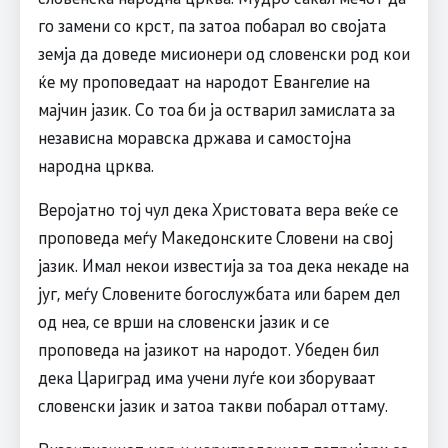
го замени со крст, па затоа побарал во својата
земја да доведе мисионери од словенски род кои
ќе му проповедаат на народот Евангелие на
мајчин јазик. Со тоа би ја остварил замислата за
независна моравска држава и самостојна
народна црква.
Веројатно тој чул дека Христовата вера веќе се
проповеда меѓу Македонските Словени на свој
јазик. Имал некои известија за тоа дека некаде на
југ, меѓу Словените богослужбата или барем дел
од неа, се врши на словенски јазик и се
проповеда на јазикот на народот. Убеден бил
дека Цариград има учени луѓе кои зборуваат
словенски јазик и затоа такви побарал оттаму.