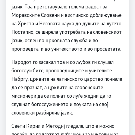
јазик. Тоа претставувало голема радост за
Моравските Словени и вистинско доближување
на Христа и Неговата наука до душите на луѓето.
Постапно, се ширела употребата на словенскиот
јазик, освен во црковната служба и во
проповедта, и во учителството и во просветата.
Народот го засакал тоа и со љубов ги слушал
богослужбите, проповедниците и учителите.
Набргу, црквите на латинското царство почнале
да се празнат, а црквите на словенските
мисионери да се полнат со луѓе жедни да го
слушнат богослужението и поуката на свој
словенски разбирлив јазик.
Свети Кирил и Методиј гледале, што е можно
повеќе, да подготват луѓе учени за учители и за