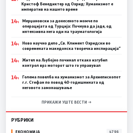
Кристоф Бенедиктер од Охрид: Хуманизмот е
императив на нашето време
14
Мерџановски за донесеното момче по
Ч
операцијата од Турција: Почнува да јаде, од
интензивна нега оди на трауматологија
14
Ново научно дело „Св. Климент Охридски во
Ч
современата македонска творечка инспирација“
14
Жител на Љубојно починал откако изгубил
Ч
контрол врз моторот што го управувал
14
Голема повелба на хуманизмот за Архиепископот
Ч
г.г. Стефан по повод 40-годишнината од
неговото замонашување
ПРИКАЖИ УШТЕ ВЕСТИ →
РУБРИКИ
ЕКОНОМИЈА
4796