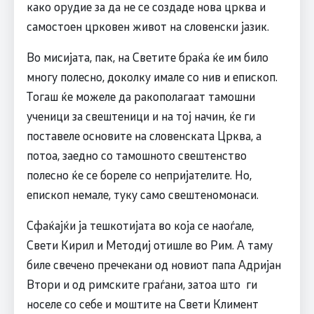
како орудие за да не се создаде нова црква и
самостоен црковен живот на словенски јазик.
Во мисијата, пак, на Светите браќа ќе им било
многу полесно, доколку имале со нив и епископ.
Тогаш ќе можеле да ракополагаат тамошни
ученици за свештеници и на тој начин, ќе ги
поставеле основите на словенската Црква, а
потоа, заедно со тамошното свештенство
полесно ќе се бореле со непријателите. Но,
епископ немале, туку само свештеномонаси.
Сфаќајќи ја тешкотијата во која се наоѓале,
Свети Кирил и Методиј отишле во Рим. А таму
биле свечено пречекани од новиот папа Адријан
Втори и од римските граѓани, затоа што ги
носеле со себе и моштите на Свети Климент