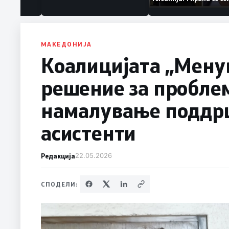
ваат „персона
дека работеле за
терористички орга
МАКЕДОНИЈА
Коалицијата „Мену
решение за проблем
намалување поддрш
асистенти
Редакција
22.05.2026
СПОДЕЛИ: