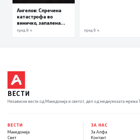
Ангелов: Спречена
катастрофа во
виничко, запалена
трева при сечење со
пред 8 ч.
пред 8 ч.
брусилица
ВЕСТИ
Независни вести од Македонија и светот, дел од медиумската мрежа
ВЕСТИ
ЗА НАС
Македонија
За Алфа
Свет
Контакт