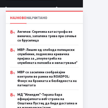
состојба
НАЈНОВО
НАЈЧИТАНО
8
Ангелов: Спречена катастрофа во
Ч
виничко, запалена трева при сечење
со брусилица
8
МВР: Лишен од слобода полициски
Ч
службеник, поднесена кривична
пријава за „злоупотреба на
службената положба и овластување”
8
МВР со засилени сообраќајни
Ч
контроли во рамки на ROADPOL:
Фокус на брзината и безбедноста на
патиштата
8
МД “Илинден“-Тирана бара
Ч
официјалната веб-страна на
Општина Пустец да биде достапна и
на македонски јазик