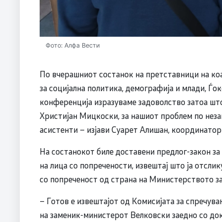
Фото: Алфа Вести
По вчерашниот состанок на претставници на ко
за социјална политика, демографија и млади, Ѓо
конференција изразуваме задоволство затоа што
Христијан Мицкоски, за нашиот проблем по нез
асистенти – изјави Суарет Алишан, координатор 
На состанокот биле доставени предлог-закон за 
на лица со попречености, извештај што ја отсли
со попреченост од страна на Министерството за
– Готов е извештајот од Комисијата за спречува
на заменик-министерот Велковски заедно со док