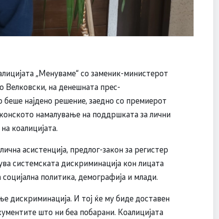
алицијата „Менуваме“ со заменик-министерот
ко Велковски, на денешната прес-
 беше најдено решение, заедно со премиерот
аконското намалување на поддршката за лични
на коалицијата.
лична асистенција, предлог-закон за регистер
кува системската дискриминација кон лицата
 социјална политика, демографија и млади.
ње дискриминација. И тој ќе му биде доставен
ументите што ни беа побарани. Коалицијата