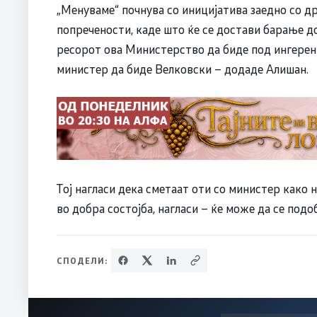
„Менуваме“ почнува со иницијатива заедно со др
попречености, каде што ќе се достави барање д
ресорот ова Министерство да биде под ингере
министер да биде Велковски – додаде Алишан.
Тој нагласи дека сметаат оти со министер како н
во добра состојба, нагласи – ќе може да се подо
СПОДЕЛИ: