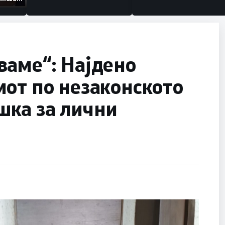
низации
ваме“: Најдено
от по незаконското
ка за лични