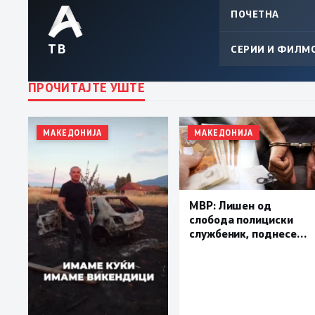
ПОЧЕТНА
ТВ
СЕРИИ И ФИЛМ
ПРОЧИТАЈТЕ УШТЕ
МАКЕДОНИЈА
МАКЕДОНИЈА
МВР: Лишен од
слобода полициски
службеник, поднесена
кривична пријава за
„злоупотреба на
службената положба
и овластување”