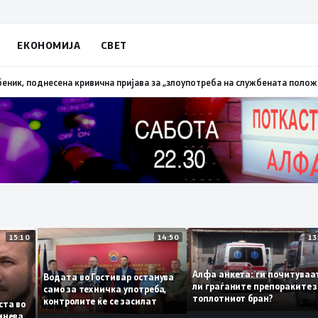
ЕКОНОМИЈА
СВЕТ
алена трева при сечење со брусилица
19:21
МВР: Лишен од слобода полиц
15:10
14:50
Алфа анкета: ги почит
Водата во Гостивар останува
ли граѓаните препораки
само за техничка употреба,
топлотниот бран?
контролите ќе се засилат
 листа во
е сомнева