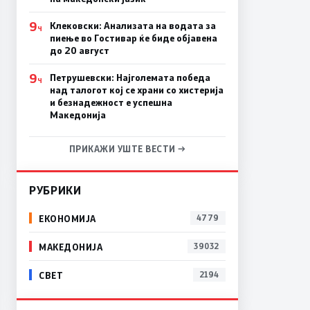
9
Клековски: Анализата на водата за
Ч
пиење во Гостивар ќе биде објавена
до 20 август
9
Петрушевски: Најголемата победа
Ч
над талогот кој се храни со хистерија
и безнадежност е успешна
Македонија
ПРИКАЖИ УШТЕ ВЕСТИ →
РУБРИКИ
ЕКОНОМИЈА
4779
МАКЕДОНИЈА
39032
СВЕТ
2194