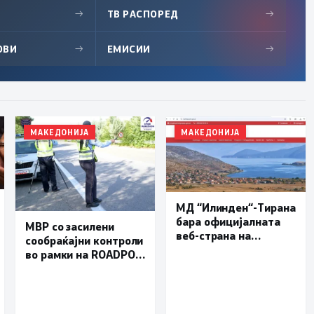
→
ТВ РАСПОРЕД
→
ОВИ
→
ЕМИСИИ
→
МАКЕДОНИЈА
МАКЕДОНИЈА
МД “Илинден“-Тирана
бара официјалната
МВР со засилени
веб-страна на
сообраќајни контроли
Општина Пустец да
во рамки на ROADPOL:
биде достапна и на
Фокус на брзината и
македонски јазик
безбедноста на
патиштата