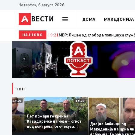
Четврток, 6 август 2026
ВЕСТИ
ДОМА
МАКЕДОНИЈА
НАЈНОВО
19:22
Ангелов: Спречена катастрофа во виничко, зап
ТОП
12:39
15:38
Пет пожари го кренаа
Рама: За
Кавадаречко на нозе – огнот
форма му
Двајца Албанци од
под контрола, се очекува
анците од
Македонија на црна
целосно гаснење
га кога му гори
Албанија: Тирана с