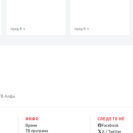
пред 8 ч.
пред 8 ч.
 ТВ Алфа.
ИНФО
СЛЕДЕТЕ НÉ
Време
Facebook
ТВ програма
X / Twitter