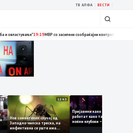
|
|
ТВ АЛФА
ВЕСТИ
иски службеник, поднесена кривична пријава за „злоупотреба на служб
13:13
12:43
12:
Пријавени како туристки, а
уваат
работат како танчерки во
Нов сомнителен случај од
те за
ноќни клубови – полицијата
Западно-нилска треска, на
откри сомнителна шема за
инфективна се уште има
можна трговија со луѓе
пациенти во критична