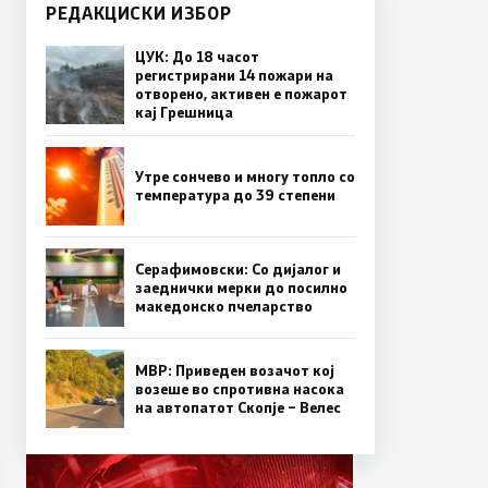
РЕДАКЦИСКИ ИЗБОР
ЦУК: До 18 часот
регистрирани 14 пожари на
отворено, активен е пожарот
кај Грешница
Утре сончево и многу топло со
температура до 39 степени
Серафимовски: Со дијалог и
заеднички мерки до посилно
македонско пчеларство
МВР: Приведен возачот кој
возеше во спротивна насока
на автопатот Скопје – Велес