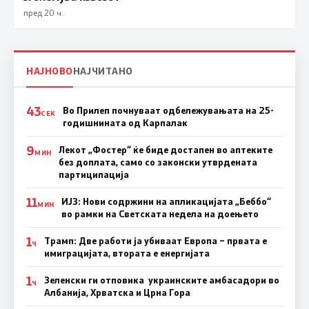
пред 20 ч.
НАЈНОВО
НАЈЧИТАНО
43
Во Прилеп почнуваат одбележувањата на 25-
СЕК
годишнината од Карпалак
9
Лекот „Фостер“ ќе биде достапен во аптеките
МИН
без доплата, само со законски утврдената
партиципација
11
ИЈЗ: Нови содржини на апликацијата „Беббо“
МИН
во рамки на Светската недела на доењето
1
Трамп: Две работи ја убиваат Европа – првата е
Ч
имиграцијата, втората е енергијата
1
Зеленски ги отповика украинските амбасадори во
Ч
Албанија, Хрватска и Црна Гора