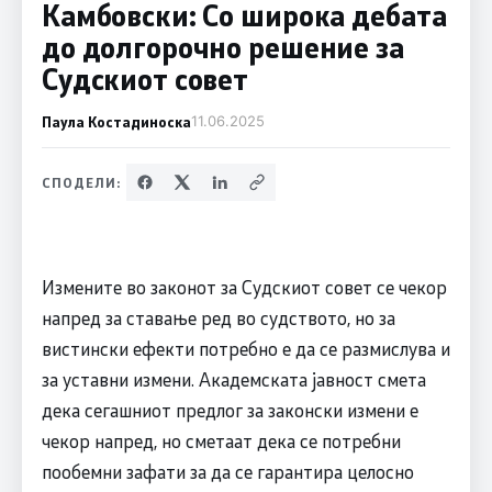
Камбовски: Со широка дебата
до долгорочно решение за
Судскиот совет
Паула Костадиноска
11.06.2025
СПОДЕЛИ:
Измените во законот за Судскиот совет се чекор
напред за ставање ред во судството, но за
вистински ефекти потребно е да се размислува и
за уставни измени. Академската јавност смета
дека сегашниот предлог за законски измени е
чекор напред, но сметаат дека се потребни
пообемни зафати за да се гарантира целосно