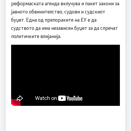
реформаската агенда вклучува и пакет закони за
јавното обвинителство, судови и судскиот
буџет. Една од препораките на ЕУ е да
судството да има независен буџет за да спречат
политичките влијанија.