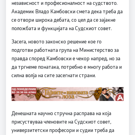
независност и професионалност на судството.
Академик Владо Камбовски смета дека треба да
се отвори широка дебата, со цел да се зајакне
положбата и функцијата на Судскиот совет.
Засега, новото законско решение кое го
подготви работната група на Министерство за
правда според Камбовски е чекор напред, но за
да тргнеме понатака, потребно е многу работа и
силна волја на сите засегнати страни.
Денешната научно стручна расправа на која
присуствуваа членовите на Судскиот совет,
универзитетски професори и судии треба да