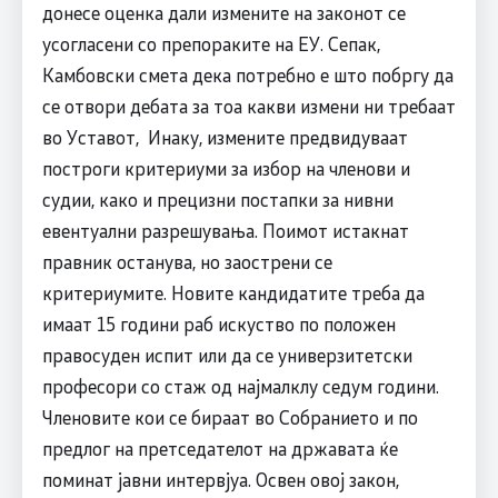
донесе оценка дали измените на законот се
усогласени со препораките на ЕУ. Сепак,
Камбовски смета дека потребно е што побргу да
се отвори дебата за тоа какви измени ни требаат
во Уставот, Инаку, измените предвидуваат
построги критериуми за избор на членови и
судии, како и прецизни постапки за нивни
евентуални разрешувања. Поимот истакнат
правник останува, но заострени се
критериумите. Новите кандидатите треба да
имаат 15 години раб искуство по положен
правосуден испит или да се универзитетски
професори со стаж од најмалклу седум години.
Членовите кои се бираат во Собранието и по
предлог на претседателот на државата ќе
поминат јавни интервјуа. Освен овој закон,