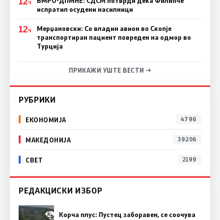
12
ВМРО-ДПМНЕ: СДСM потврди дека Филипче
Ч
испратил осудени насилници
12
Мерџановски: Со владин авион во Скопје
Ч
транспортиран пациент повреден на одмор во
Турција
ПРИКАЖИ УШТЕ ВЕСТИ →
РУБРИКИ
ЕКОНОМИЈА
4796
МАКЕДОНИЈА
39206
СВЕТ
2199
РЕДАКЦИСКИ ИЗБОР
Корча плус: Пустец заборавен, се соочува