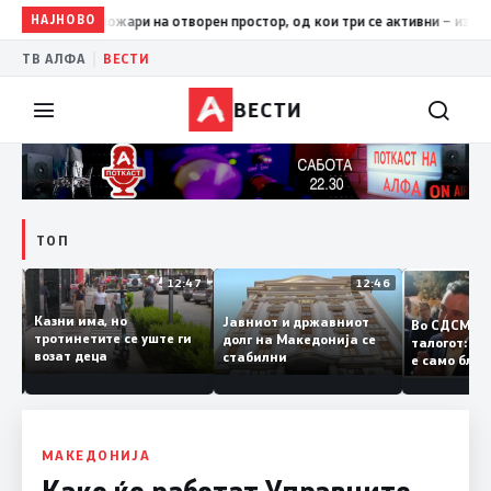
НАЈНОВО
17:42
ЦУК: До 18 часот 11 пожари на отворен простор, од кои
|
ТВ АЛФА
ВЕСТИ
ВЕСТИ
ТОП
12:50
12:47
12:46
Казни има, но
Јавниот и државниот
Во СДСМ 
ии и
тротинетите се уште ги
долг на Македонија се
талогот:
возат деца
стабилни
е само б
ето
копија д
Заев
МАКЕДОНИЈА
Како ќе работат Управните