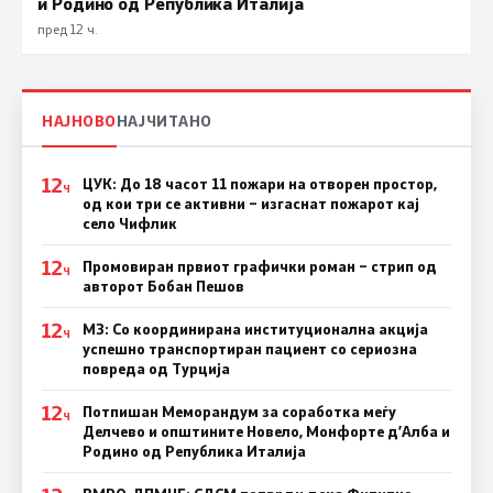
и Родино од Република Италија
пред 12 ч.
НАЈНОВО
НАЈЧИТАНО
12
ЦУК: До 18 часот 11 пожари на отворен простор,
Ч
од кои три се активни – изгаснат пожарот кај
село Чифлик
12
Промовиран првиот графички роман – стрип од
Ч
авторот Бобан Пешов
12
МЗ: Со координирана институционална акција
Ч
успешно транспортиран пациент со сериозна
повреда од Турција
12
Потпишан Меморандум за соработка меѓу
Ч
Делчево и општините Новело, Монфорте д’Алба и
Родино од Република Италија