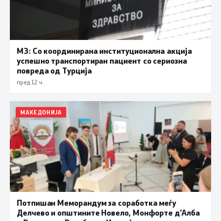
МЗ: Со координирана институционална акција
успешно транспортиран пациент со сериозна
повреда од Турција
пред 12 ч.
МАКЕДОНИЈА
Потпишан Меморандум за соработка меѓу
Делчево и општините Новело, Монфорте д’Алба