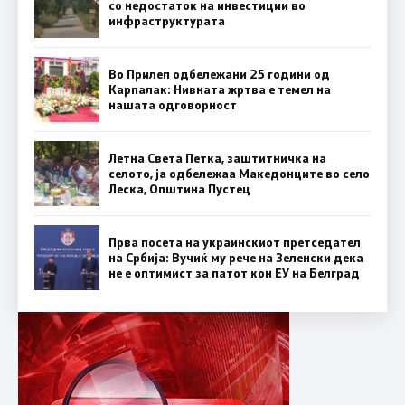
со недостаток на инвестиции во
инфраструктурата
Во Прилеп одбележани 25 години од
Карпалак: Нивната жртва е темел на
нашата одговорност
Летна Света Петка, заштитничка на
селото, ја одбележаа Македонците во село
Леска, Општина Пустец
Прва посета на украинскиот претседател
на Србија: Вучиќ му рече на Зеленски дека
не е оптимист за патот кон ЕУ на Белград