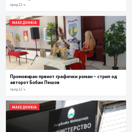
пред 12 ч.
МАКЕДОНИЈА
Промовиран првиот графички роман – стрип од
авторот Бобан Пешов
пред 12 ч.
МАКЕДОНИЈА