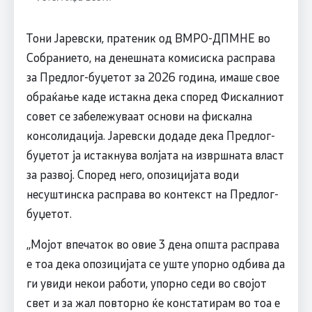
Тони Јаревски, пратеник од ВМРО-ДПМНЕ во
Собранието, на денешната комисиска расправа
за Предлог-буџетот за 2026 година, имаше свое
обраќање каде истакна дека според Фискалниот
совет се забележуваат основи на фискална
консолидација. Јаревски додаде дека Предлог-
буџетот ја истакнува волјата на извршната власт
за развој. Според него, опозицијата води
несуштинска расправа во контекст на Предлог-
буџетот.
,,Мојот впечаток во овие 3 дена општа расправа
е тоа дека опозицијата се уште упорно одбива да
ги увиди некои работи, упорно седи во својот
свет и за жал повторно ќе констатирам во тоа е