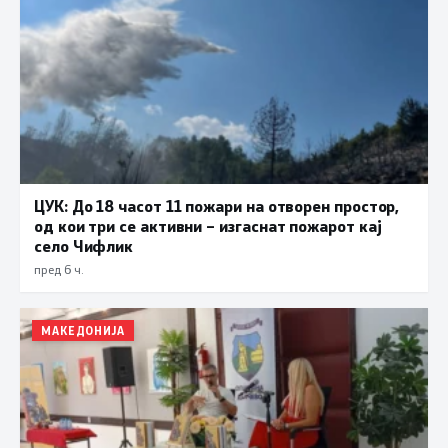
ЦУК: До 18 часот 11 пожари на отворен простор,
од кои три се активни – изгаснат пожарот кај
село Чифлик
пред 6 ч.
МАКЕДОНИЈА