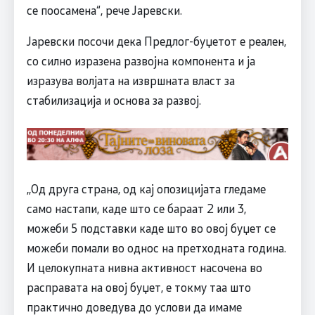
се поосамена“, рече Јаревски.
Јаревски посочи дека Предлог-буџетот е реален,
со силно изразена развојна компонента и ја
изразува волјата на извршната власт за
стабилизација и основа за развој.
,,Од друга страна, од кај опозицијата гледаме
само настапи, каде што се бараат 2 или 3,
можеби 5 подставки каде што во овој буџет се
можеби помали во однос на претходната година.
И целокупната нивна активност насочена во
расправата на овој буџет, е токму таа што
практично доведува до услови да имаме