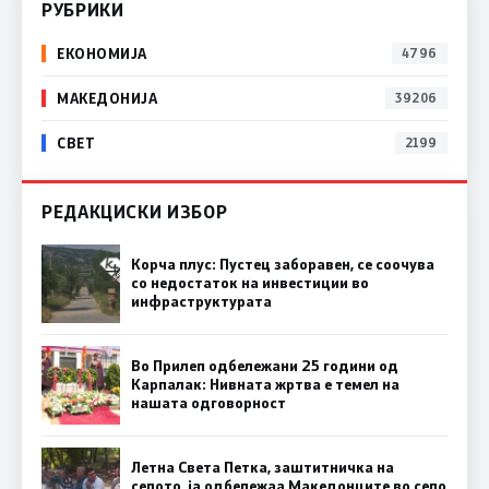
РУБРИКИ
ЕКОНОМИЈА
4796
МАКЕДОНИЈА
39206
СВЕТ
2199
РЕДАКЦИСКИ ИЗБОР
Корча плус: Пустец заборавен, се соочува
со недостаток на инвестиции во
инфраструктурата
Во Прилеп одбележани 25 години од
Карпалак: Нивната жртва е темел на
нашата одговорност
Летна Света Петка, заштитничка на
селото, ја одбележаа Македонците во село