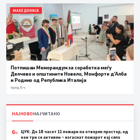
МАКЕДОНИЈА
Потпишан Меморандум за соработка меѓу
Делчево и општините Новело, Монфорте д’Алба
и Родино од Република Италија
пред 6 ч.
НАЈНОВО
НАЈЧИТАНО
6
ЦУК: До 18 часот 11 пожари на отворен простор, од
Ч
кои три се активни – изгаснат пожарот кај село