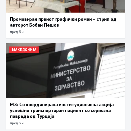
Промовиран првиот графички роман – стрип од
авторот Бобан Пешов
пред 6 ч.
МАКЕДОНИЈА
МЗ: Со координирана институционална акција
успешно транспортиран пациент со сериозна
повреда од Турција
пред 6 ч.