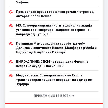
Чифлик
6
Промовиран првиот графички роман – стрип од
Ч
авторот Бобан Пешов
6
МЗ: Со координирана институционална акција
Ч
успешно транспортиран пациент со сериозна
повреда од Турција
6
Потпишан Меморандум за соработка меѓу
Ч
Делчево и општините Новело, Монфорте д’Алба и
Родино од Република Италија
6
ВМРО-ДПМНЕ: СДСM потврди дека Филипче
Ч
испратил осудени насилници
6
Мерџановски: Со владин авион во Скопје
Ч
транспортиран пациент повреден на одмор во
Турција
ПРИКАЖИ УШТЕ ВЕСТИ →