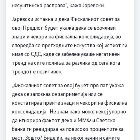
несуштинска расправа“, кажа Јаревски.
Јаревски истакна и дека Фискалниот совет за
овој Предлог-буџет укажа дека се воочливи
знаци и чекори на фискална консолидација, во
споредба со претходните искуства кој истиот ги
имал со СДС, каде се забележуваше негативен
тренд на сите полиња, за разлика од сега кога
трендот е позитивен.
,,Фискалниот совет за овој буџет прв пат укажа
дека се запознаа се заприметија или се
констатираа првите знаци и чекори на фискална
консолидација. Не знам како може некој упорно
да игнорира фактот дека и ММФ и Светска
банка ги ревидираа на повисоко процентите за
раст. Зошто? Бидејќи, на некој начин и самите