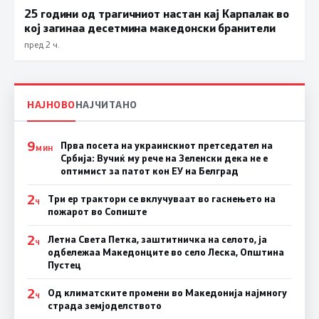
25 години од трагичниот настан кај Карпалак во
кој загинаа десетмина македонски бранители
пред 2 ч.
НАЈНОВО
НАЈЧИТАНО
9
Прва посета на украинскиот претседател на
МИН
Србија: Вучиќ му рече на Зеленски дека не е
оптимист за патот кон ЕУ на Белград
2
Три ер трактори се вклучуваат во гаснењето на
Ч
пожарот во Сопиште
2
Летна Света Петка, заштитничка на селото, ја
Ч
одбележаа Македонците во село Леска, Општина
Пустец
2
Од климатските промени во Македонија најмногу
Ч
страда земјоделството