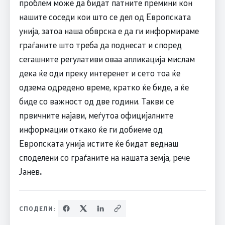
проблем може да бидат патните премини кон
нашите соседи кои што се дел од Европската
унија, затоа наша обврска е да ги информираме
граѓаните што треба да поднесат и според
сегашните регулативи оваа апликација мислам
дека ќе оди преку интеренет и сето тоа ќе
одзема одредено време, кратко ќе биде, а ќе
биде со важност од две години. Такви се
првичните најави, меѓутоа официјалните
информации откако ќе ги добиеме од
Европската унија истите ќе бидат веднаш
споделени со граѓаните на нашата земја, рече
Јанев
.
СПОДЕЛИ: