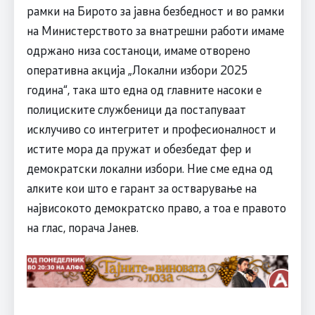
рамки на Бирото за јавна безбедност и во рамки
на Министерството за внатрешни работи имаме
одржано низа состаноци, имаме отворено
оперативна акција „Локални избори 2025
година“, така што една од главните насоки е
полициските службеници да постапуваат
исклучиво со интегритет и професионалност и
истите мора да пружат и обезбедат фер и
демократски локални избори. Ние сме една од
алките кои што е гарант за остварување на
највисокото демократско право, а тоа е правото
на глас, порача Јанев.