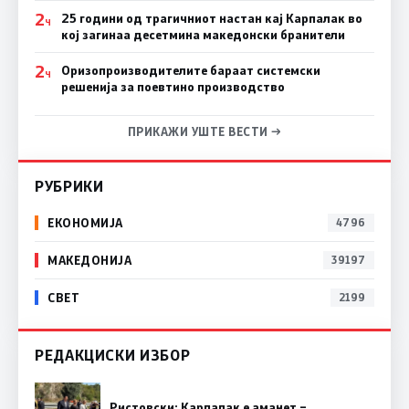
2
25 години од трагичниот настан кај Карпалак во
Ч
кој загинаа десетмина македонски бранители
2
Оризопроизводителите бараат системски
Ч
решенија за поевтино производство
ПРИКАЖИ УШТЕ ВЕСТИ →
РУБРИКИ
ЕКОНОМИЈА
4796
МАКЕДОНИЈА
39197
СВЕТ
2199
РЕДАКЦИСКИ ИЗБОР
Ристовски: Карпалак е аманет –