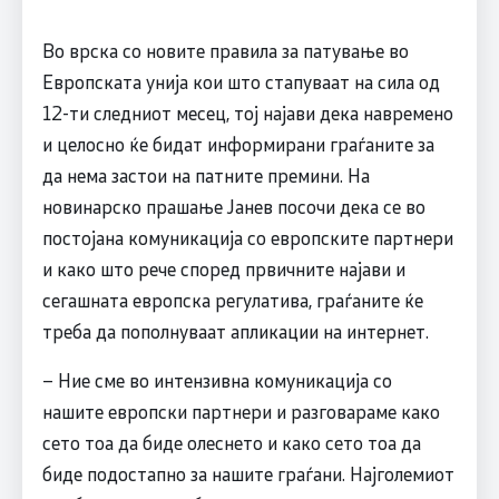
Во врска со новите правила за патување во
Европската унија кои што стапуваат на сила од
12-ти следниот месец, тој најави дека навремено
и целосно ќе бидат информирани граѓаните за
да нема застои на патните премини. На
новинарско прашање Јанев посочи дека се во
постојана комуникација со европските партнери
и како што рече според првичните најави и
сегашната европска регулатива, граѓаните ќе
треба да пополнуваат апликации на интернет.
– Ние сме во интензивна комуникација со
нашите европски партнери и разговараме како
сето тоа да биде олеснето и како сето тоа да
биде подостапно за нашите граѓани. Најголемиот