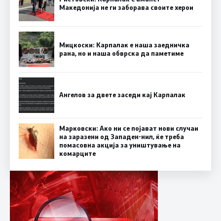
Македонија не ги заборава своите херои
Мицкоски: Карпалак е наша заедничка
рана, но и наша обврска да паметиме
Ангелов за двете заседи кај Карпалак
Марковски: Ако ни се појават нови случаи
на заразени од Западен-нил, ќе треба
помасовна акција за уништување на
комарците