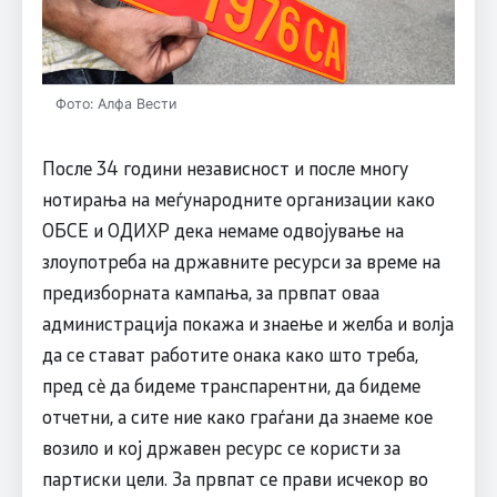
Фото: Алфа Вести
После 34 години независност и после многу
нотирања на меѓународните организации како
ОБСЕ и ОДИХР дека немаме одвојување на
злоупотреба на државните ресурси за време на
предизборната кампања, за првпат оваа
администрација покажа и знаење и желба и волја
да се стават работите онака како што треба,
пред сѐ да бидеме транспарентни, да бидеме
отчетни, а сите ние како граѓани да знаеме кое
возило и кој државен ресурс се користи за
партиски цели. За првпат се прави исчекор во