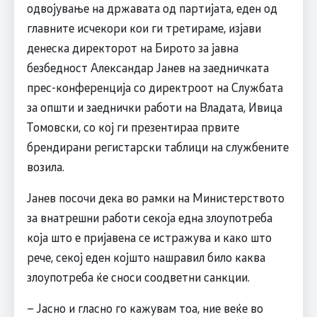
одвојување на државата од партијата, еден од
главните исчекори кои ги третираме, изјави
денеска директорот на Бирото за јавна
безбедност Александар Јанев на заедничката
прес-конференција со директроот на Службата
за општи и заеднички работи на Владата, Ивица
Томовски, со кој ги презентираа првите
брендирани регистарски таблици на службените
возила.
Јанев посочи дека во рамки на Министерството
за внатрешни работи секоја една злоупотреба
која што е пријавена се истражува и како што
рече, секој еден којшто нашравил било каква
злоупотреба ќе сноси соодветни санкции.
– Јасно и гласно го кажувам тоа, ние веќе во