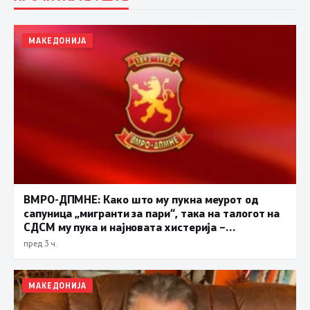
МАКЕДОНИЈА
ВМРО-ДПМНЕ: Како што му пукна меурот од
сапуница „мигранти за пари“, така на талогот на
СДСМ му пука и најновата хистерија –
прифаќање на француски предлог
пред 3 ч.
МАКЕДОНИЈА