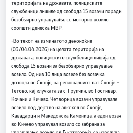
територијата на државата, полициските
службеници лишиле од слобода 15 возачи поради
безобѕирно управување со моторно возило,
соопшти денеска МВР.
-Во текот на изминатото деноноќие
(03/04.04.2026) на целата територија на
државата, полициските службеници лишија од
слобода 15 возачи за безобѕирно управување
возило. Од нив 10 лица возеле без возачка
дозвола во Скопје, на регионалниот пат Скопје –
Тетово, кај клучката за с. Групчин, во Гостивар,
Кочани и Кичево. Четворица возачи управувале
возило под дејство на алкохол во Скопје,
Кавадарци и Македонска Каменица, a еден возач
во Кичево управувал возило со забрана за
управување возило од Б категорија, се наведува