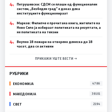
4
Петрушевски: СДСМ се плаши од функционален
Ч
систем, „Безбеден град“ е доказ дека
институциите функционираат
4
Марков: Филипче е прочитана книга, жителите на
Ч
Ново Село ја избираат политиката на резултати, а
не политиката на тензии
4
Вкупно 18 пожари на отворено денеска до 18
Ч
часот, два се активни
ПРИКАЖИ УШТЕ ВЕСТИ →
РУБРИКИ
ЕКОНОМИЈА
4786
МАКЕДОНИЈА
39101
СВЕТ
2194