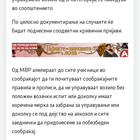
во соопштението.
По целосно документирање на случаите ќе
бидат поднесени соодветни кривични пријави.
Од МВР апелираат до сите учесници во
сообраќајот да ги почитуваат сообраќајните
правила и прописи, да не управуваат возило без
положен возачки испит или доколку имаат
изречена мерка за забрана за управување или
доколку се под дејство на алкохол и сите
заеднички да придонесеме за побезбеден
сообраќај.