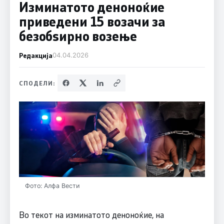
Изминатото деноноќие
приведени 15 возачи за
безобѕирно возење
Редакција
04.04.2026
СПОДЕЛИ:
Фото: Алфа Вести
Во текот на изминатото деноноќие, на