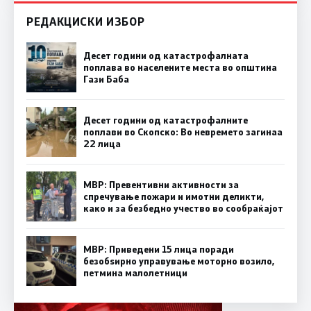
РЕДАКЦИСКИ ИЗБОР
Десет години од катастрофалната
поплава во населените места во општина
Гази Баба
Десет години од катастрофалните
поплави во Скопско: Во невремето загинаа
22 лица
МВР: Превентивни активности за
спречување пожари и имотни деликти,
како и за безбедно учество во сообраќајот
МВР: Приведени 15 лица поради
безобѕирно управување моторно возило,
петмина малолетници