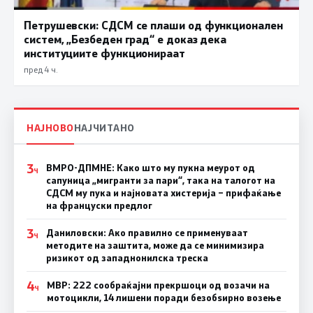
Петрушевски: СДСМ се плаши од функционален
систем, „Безбеден град“ е доказ дека
институциите функционираат
пред 4 ч.
НАЈНОВО
НАЈЧИТАНО
3
ВМРО-ДПМНЕ: Како што му пукна меурот од
Ч
сапуница „мигранти за пари“, така на талогот на
СДСМ му пука и најновата хистерија – прифаќање
на француски предлог
3
Даниловски: Ако правилно се применуваат
Ч
методите на заштита, може да се минимизира
ризикот од западнонилска треска
4
МВР: 222 сообраќајни прекршоци од возачи на
Ч
мотоцикли, 14 лишени поради безобѕирно возење