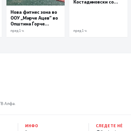
Костадиновски со
новиот началник на
Нова фитнес зона во
ОВР Виница Даниел
ООУ „Мирче Ацев“ во
Трајчев
Општина Ѓорче
Петров
пред 1 ч.
пред 1 ч.
 ТВ Алфа.
ИНФО
СЛЕДЕТЕ НÉ