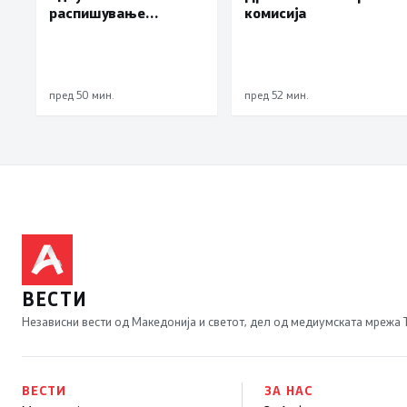
распишување
комисија
предвремени избори
за градоначалник на
Брвеница, ќе се
одржат на 18
пред 50 мин.
пред 52 мин.
октомври
ВЕСТИ
Независни вести од Македонија и светот, дел од медиумската мрежа
ВЕСТИ
ЗА НАС