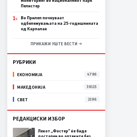
мониторинг во националниот парк
Пелистер
1
Во Прилеп почнуваат
Ч
одбележувањата на 25-годишнината
од Карпалак
ПРИКАЖИ УШТЕ ВЕСТИ →
РУБРИКИ
ЕКОНОМИЈА
4786
МАКЕДОНИЈА
39115
СВЕТ
2196
РЕДАКЦИСКИ ИЗБОР
Лекот „Фостер“ ќе биде
достапен во аптеките без