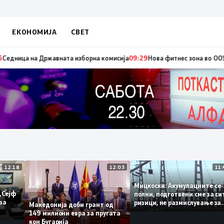
ЕКОНОМИЈА
СВЕТ
едвремени избори за градоначалник на Брвеница, ќе се одржат на 18 ок
12:18
12:03
Мицкоски: Акумулациите
 од „Сејф
полни, подготвени сме з
ногу за
ризици, не размислување
Македонија доби грант од
поскапување на струјат
149 милиони евра за пругата
кон Бугарија