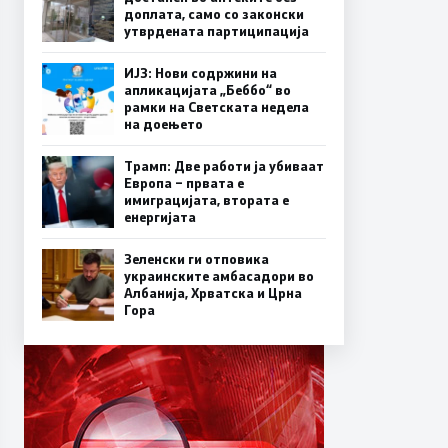
доплата, само со законски
утврдената партиципација
ИЈЗ: Нови содржини на
апликацијата „Беббо“ во
рамки на Светската недела
на доењето
Трамп: Две работи ја убиваат
Европа – првата е
имиграцијата, втората е
енергијата
Зеленски ги отповика
украинските амбасадори во
Албанија, Хрватска и Црна
Гора