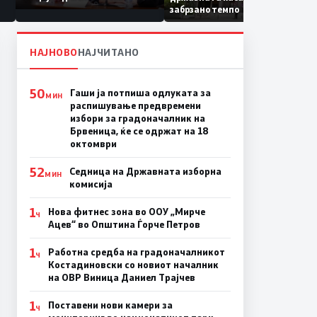
Коридор 8, Македонија
забрзано темпо
станува раскрсница на
Балканот
НАЈНОВО
НАЈЧИТАНО
50
Гаши ја потпиша одлуката за
МИН
распишување предвремени
избори за градоначалник на
Брвеница, ќе се одржат на 18
октомври
52
Седница на Државната изборна
МИН
комисија
1
Нова фитнес зона во ООУ „Мирче
Ч
Ацев“ во Општина Ѓорче Петров
1
Работна средба на градоначалникот
Ч
Костадиновски со новиот началник
на ОВР Виница Даниел Трајчев
1
Поставени нови камери за
Ч