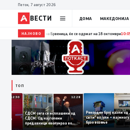
Петок, 7 август 2026
ВЕСТИ
ДОМА
МАКЕДОНИЈА
НАЈНОВО
10:06
Гаши ја потпиша одлуката за распишување пр
ТОП
12:30
12:28
Рекорден број казни
СДСМ сега се исплашени од
сити“ во јули – најм
СДСМ: Од најголеми
атоците на
брзо возење
предавници еволуираа во
мантираат
најголеми патриоти