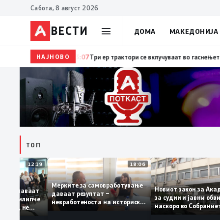
Сабота, 8 август 2026
ВЕСТИ
ДОМА
МАКЕДОНИЈА
НАЈНОВО
13:07
Три ер трактори се вклучуваат во гаснењето на 
ТОП
12:19
18:06
Мерките за самовработување
Новиот закон за
 го препознаваат
даваат резултат –
за судии и јавни
о СДСМ: „Филипче
невработеноста на историски
наскоро во Собра
еврохирург, не
најниско ниво од 11,3%
имава со