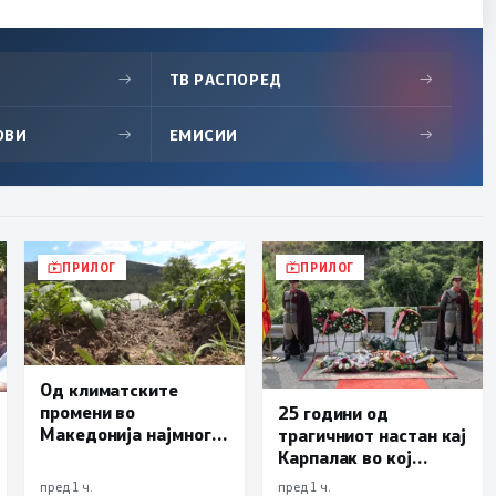
→
ТВ РАСПОРЕД
→
ОВИ
→
ЕМИСИИ
→
ПРИЛОГ
ПРИЛОГ
Од климатските
промени во
25 години од
Македонија најмногу
трагичниот настан кај
страда
Карпалак во кој
земјоделството
загинаа десетмина
пред 1 ч.
пред 1 ч.