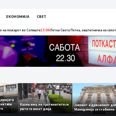
ЕКОНОМИЈА
СВЕТ
пожарот во Сопиште
13:06
Летна Света Петка, заштитничка на селото, ја
12:50
12:47
 Академијата
 обвинители
Казни има, но тротинетите се
Јавниот и државниот
нието
уште ги возат деца
Македонија се стаби