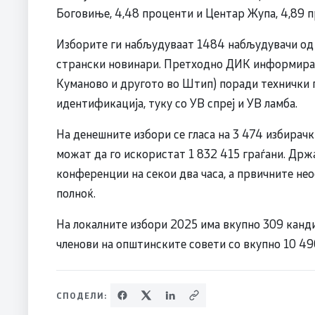
Боговиње, 4,48 проценти и Центар Жупа, 4,89 
Изборите ги набљудуваат 1484 набљудувачи од
странски новинари. Претходно ДИК информираше
Куманово и другото во Штип) поради технички 
идентификација, туку со УВ спреј и УВ ламба.
На денешните избори се гласа на 3 474 избирачки
можат да го искористат 1 832 415 граѓани. Држ
конференции на секои два часа, а првичните не
полноќ.
На локалните избори 2025 има вкупно 309 канди
членови на општинските совети со вкупно 10 49
СПОДЕЛИ: