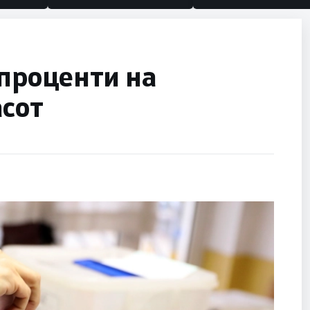
 проценти на
асот