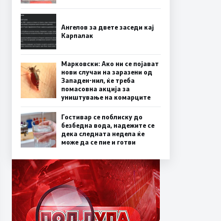
Ангелов за двете заседи кај
Карпалак
Марковски: Ако ни се појават
нови случаи на заразени од
Западен-нил, ќе треба
помасовна акција за
уништување на комарците
Гостивар се поблиску до
безбедна вода, надежите се
дека следната недела ќе
може да се пие и готви