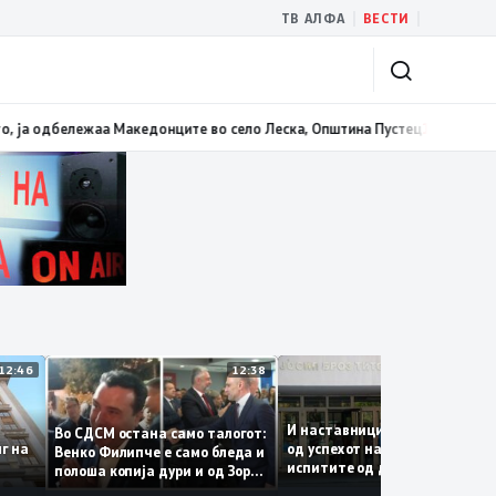
|
|
ТВ АЛФА
ВЕСТИ
 одбележаа Македонците во село Леска, Општина Пустец
13:04
Од климатс
12:46
12:38
И наставниците се задов
Во СДСМ остана само талогот:
 долг на
од успехот на учениците 
Венко Филипче е само бледа и
лни
испитите од државната
полоша копија дури и од Зоран
матура
Заев