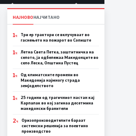
НАЈНОВО
НАЈЧИТАНО
1
Три ер трактори се вклучуваат во
Ч
гаснењето на пожарот во Сопиште
1
Летна Света Петка, заштитничка на
Ч
селото, ја одбележаа Македонците во
село Леска, Општина Пустец
1
Од климатските промени во
Ч
Македонија најмногу страда
земјоделството
1
25 години од трагичниот настан кај
Ч
Карпалак во кој загинаа десетмина
македонски бранители
2
Оризопроизводителите бараат
Ч
системски решенија за поевтино
производство