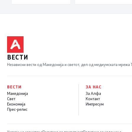
Леска, Општина
Пустец
ВЕСТИ
Независни вести од Македонија и светот, дел од медиумската мрежа
ВЕСТИ
ЗА НАС
Македонија
За Алфа
Свет
Контакт
Економија
Импресум
Прес-релис