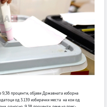
 е 9,38 проценти, објави Државната изборна
податоци од 3.139 избирачки места на кои од
ани, односно 9,38 проценти, рече на прес-