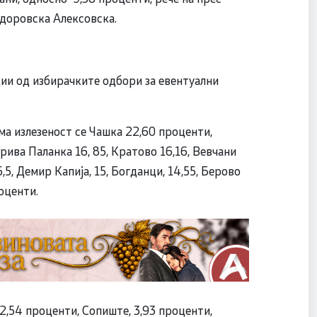
доровска Алексовска.
ии од избирачките одбори за евентуални
а излезеност се Чашка 22,60 проценти,
рива Паланка 16, 85, Кратово 16,16, Вевчани
5,5, Демир Капија, 15, Богданци, 14,55, Берово
роценти.
2,54 проценти, Сопиште, 3,93 проценти,