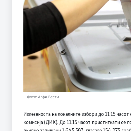
Фото: Алфа Вести
Излезеноста на локалните избори до 11:15 часот
комисија (ДИК). До 11:15 часот пристигнати се 
вкупно запишани 1 645 583, гласале 154 275 граѓ