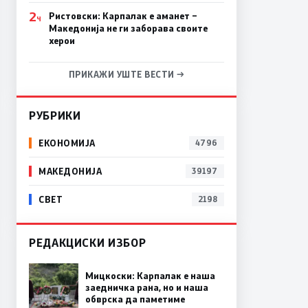
2
Ристовски: Карпалак е аманет –
Ч
Македонија не ги заборава своите
херои
ПРИКАЖИ УШТЕ ВЕСТИ →
РУБРИКИ
ЕКОНОМИЈА
4796
МАКЕДОНИЈА
39197
СВЕТ
2198
РЕДАКЦИСКИ ИЗБОР
Мицкоски: Карпалак е наша
заедничка рана, но и наша
обврска да паметиме