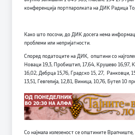
конференција портпаролката на ДИК Радица То
Како што посочи, до ДИК досега нема информац
проблеми или непријатности.
Според податоците на ДИК, општини со најголем
Новаци 19,3, Пробиштип, 17,64, Крушево 16,97, К
16,02, Дебрца 15,76, Градско 15, 27, Ранковци, 1
13,51, Гевгелија, 12,81, Виница, 10,76, Бутел 10 п
Со најмала излезеност се општините Врапчиште, 