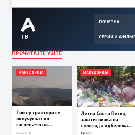
ПОЧЕТНА
ТВ
СЕРИИ И ФИЛМ
ПРОЧИТАЈТЕ УШТЕ
МАКЕДОНИЈА
МАКЕДОНИЈА
Три ер трактори се
Летна Света Петка,
вклучуваат во
заштитничка на
гаснењето на
селото, ја одбележаа
пожарот во Сопиште
Македонците во село
пред 1 ч.
пред 1 ч.