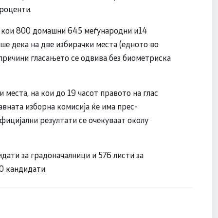
проценти.
 кои 800 домашни 645 меѓународни и14
 дека на две избирачки места (едното во
причини гласањето се одвива без биометриска
 места, на кои до 19 часот правото на глас
авната изборна комисија ќе има прес-
официјални резултати се очекуваат околу
дати за градоначалници и 576 листи за
0 кандидати.