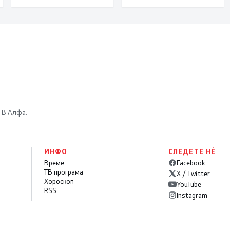
македонски
бранители
 ТВ Алфа.
ИНФО
СЛЕДЕТЕ НÉ
Време
Facebook
ТВ програма
X / Twitter
Хороскоп
YouTube
RSS
Instagram