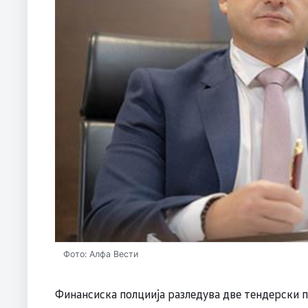
Фото: Алфа Вести
Финансиска полциија разледува две тендерски по