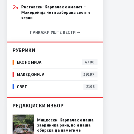
2
Ристовски: Карпалак е аманет –
Ч
Македонија не ги заборава своите
херои
ПРИКАЖИ УШТЕ ВЕСТИ →
РУБРИКИ
ЕКОНОМИЈА
4796
МАКЕДОНИЈА
39197
СВЕТ
2198
РЕДАКЦИСКИ ИЗБОР
Мицкоски: Карпалак е наша
заедничка рана, но и наша
обврска да паметиме