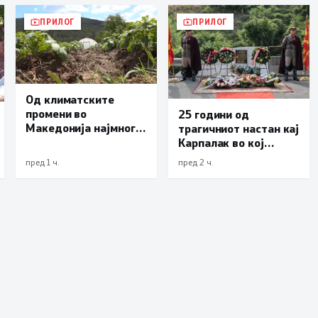
ПРИЛОГ
ПРИЛОГ
Од климатските
промени во
25 години од
Македонија најмногу
трагичниот настан кај
страда
Карпалак во кој
земјоделството
загинаа десетмина
пред 1 ч.
пред 2 ч.
македонски
бранители