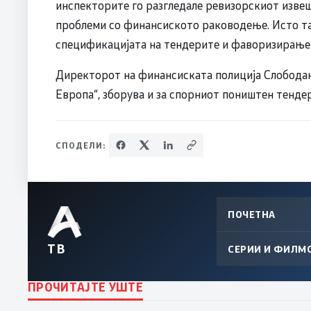
инспекторите го разгледале ревизорскиот извеш
проблеми со финансиското раководење. Исто та
спецификацијата на тендерите и фаворизирање 
Директорот на финансиската полиција Слободан
Европа“, зборува и за спорниот поништен тендер
СПОДЕЛИ:
ПОЧЕТНА
ТВ
СЕРИИ И ФИЛМ
ПРОЧИТАЈТЕ УШТЕ