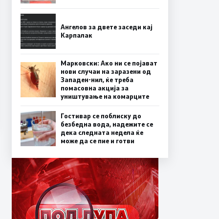
Ангелов за двете заседи кај
Карпалак
Марковски: Ако ни се појават
нови случаи на заразени од
Западен-нил, ќе треба
помасовна акција за
уништување на комарците
Гостивар се поблиску до
безбедна вода, надежите се
дека следната недела ќе
може да се пие и готви