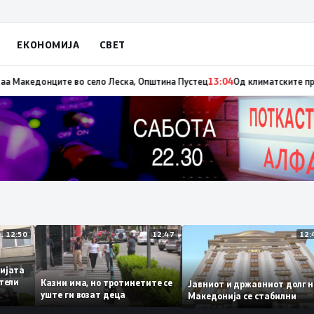
ЕКОНОМИЈА
СВЕТ
о на пожарот во Сопиште
13:06
Летна Света Петка, заштитничка на селот
12:50
12:47
адемијата
винители
Казни има, но тротинетите се
Јавниот и државниот до
то
уште ги возат деца
Македонија се стабилни