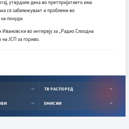
тај, утврдиле дека во претпријатието има
ка се забележуваат и проблеми во
на понуди.
 Ивановски во интервју за „Радио Слоодна
 на ЈСП за гориво.
→
ТВ РАСПОРЕД
→
ОВИ
→
ЕМИСИИ
→