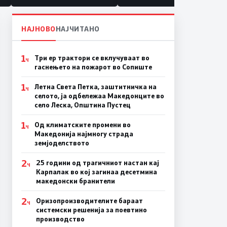
НАЈНОВО
НАЈЧИТАНО
1
Три ер трактори се вклучуваат во
Ч
гаснењето на пожарот во Сопиште
1
Летна Света Петка, заштитничка на
Ч
селото, ја одбележаа Македонците во
село Леска, Општина Пустец
1
Од климатските промени во
Ч
Македонија најмногу страда
земјоделството
2
25 години од трагичниот настан кај
Ч
Карпалак во кој загинаа десетмина
македонски бранители
2
Оризопроизводителите бараат
Ч
системски решенија за поевтино
производство