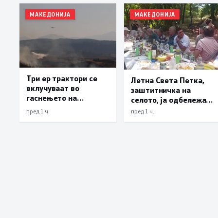
МАКЕДОНИЈА
МАКЕДОНИЈА
Три ер трактори се
Летна Света Петка,
вклучуваат во
заштитничка на
гаснењето на
селото, ја одбележаа
пожарот во Сопиште
Македонците во село
пред 1 ч.
пред 1 ч.
Леска, Општина
Пустец