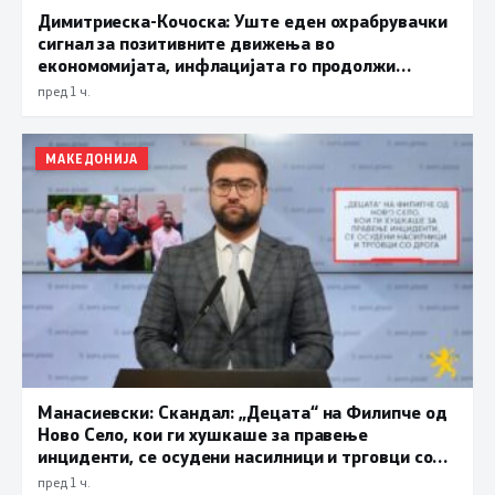
Димитриеска-Кочоска: Уште еден охрабрувачки
сигнал за позитивните движења во
економомијата, инфлацијата го продолжи
трендот на намалување и во јули изнесува 2,3
пред 1 ч.
проценти
МАКЕДОНИЈА
Манасиевски: Скандал: „Децата“ на Филипче од
Ново Село, кои ги хушкаше за правење
инциденти, се осудени насилници и трговци со
дрога
пред 1 ч.