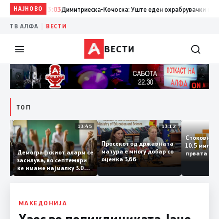
НАЈНОВО
13:03
Димитриеска-Кочоска: Уште еден охрабрувачки сигнал з
|
ТВ АЛФА
ВЕСТИ
ВЕСТИ
ТОП
14:12
13:45
13:12
Стоковн
Просекот од државната
10,5 мил
та
матура е многу добар со
Демографскиот аларм се
првата 
ата
оценка 3,66
засилува, во септември
годинат
ланка
ќе имаме најмалку 3.000
го зголе
тот
првачиња помалку
слепа
МАКЕДОНИЈА
Хаос во поликлиниката Јане