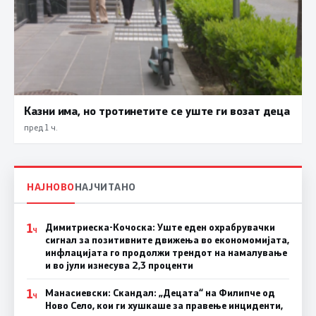
Казни има, но тротинетите се уште ги возат деца
пред 1 ч.
НАЈНОВО
НАЈЧИТАНО
1
Димитриеска-Кочоска: Уште еден охрабрувачки
Ч
сигнал за позитивните движења во економомијата,
инфлацијата го продолжи трендот на намалување
и во јули изнесува 2,3 проценти
1
Манасиевски: Скандал: „Децата“ на Филипче од
Ч
Ново Село, кои ги хушкаше за правење инциденти,