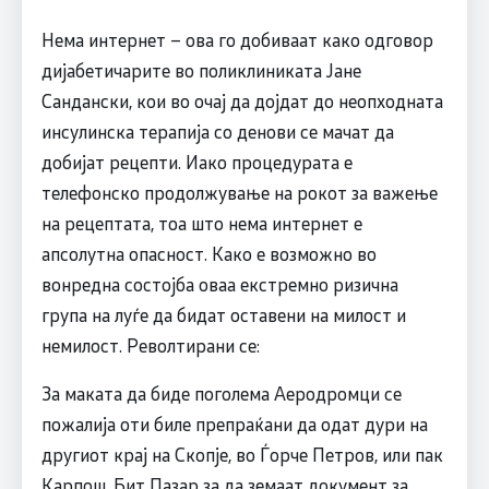
Нема интернет – ова го добиваат како одговор
дијабетичарите во поликлиниката Јане
Сандански, кои во очај да дојдат до неопходната
инсулинска терапија со денови се мачат да
добијат рецепти. Иако процедурата е
телефонско продолжување на рокот за важење
на рецептата, тоа што нема интернет е
апсолутна опасност. Како е возможно во
вонредна состојба оваа екстремно ризична
група на луѓе да бидат оставени на милост и
немилост. Револтирани се:
За маката да биде поголема Аеродромци се
пожалија оти биле препраќани да одат дури на
другиот крај на Скопје, во Ѓорче Петров, или пак
Карпош, Бит Пазар за да земаат документ за