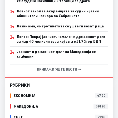
се осудени насилници и трговци со дрога
1
Новиот закон за Академијата за судии и јавни
Ч
обвинители наскоро во Собранието
1
Казни има, но тротинетите се уште ги возат деца
Ч
1
Попов: Покрај јавниот, намален и државниот долг
Ч
за над 40 милиони евра кој сега е 51,7% од БДП
1
Јавниот и државниот долг на Македонија се
Ч
стабилни
ПРИКАЖИ УШТЕ ВЕСТИ →
РУБРИКИ
ЕКОНОМИЈА
4790
МАКЕДОНИЈА
39126
СВЕТ
2196