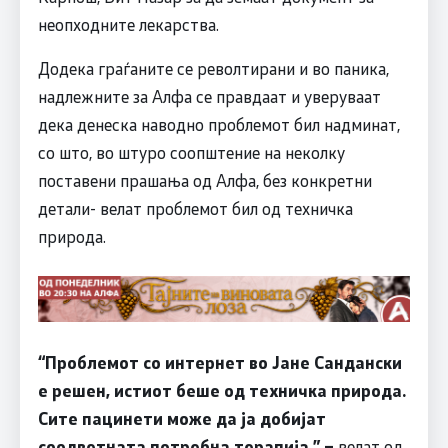
неопходните лекарства.
Додека граѓаните се револтирани и во паника,
надлежните за Алфа се правдаат и уверуваат
дека денеска наводно проблемот бил надминат,
со што, во штуро соопштение на неколку
поставени прашања од Алфа, без конкретни
детали- велат проблемот бил од техничка
природа.
“
Проблемот со интернет во Јане Сандански
е решен, истиот беше од техничка природа.
Сите пацинети може да ја добијат
соодветната потребна терапија.
”
–
велат од