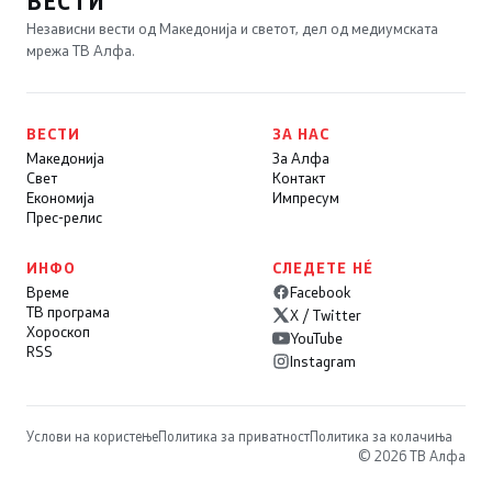
ВЕСТИ
Независни вести од Македонија и светот, дел од медиумската
мрежа ТВ Алфа.
ВЕСТИ
ЗА НАС
Македонија
За Алфа
Свет
Контакт
Економија
Импресум
Прес-релис
ИНФО
СЛЕДЕТЕ НÉ
Време
Facebook
ТВ програма
X / Twitter
Хороскоп
YouTube
RSS
Instagram
Услови на користење
Политика за приватност
Политика за колачиња
© 2026 ТВ Алфа