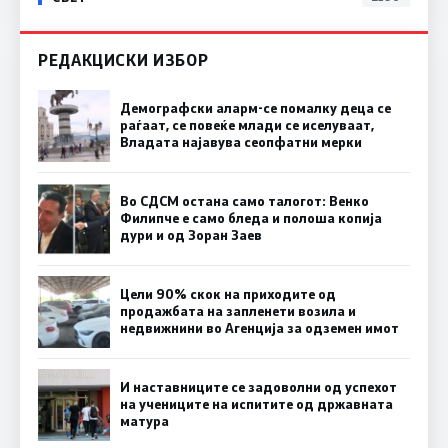
РЕДАКЦИСКИ ИЗБОР
Демографски аларм-се помалку деца се
раѓаат, се повеќе млади се иселуваат,
Владата најавува сеопфатни мерки
Во СДСМ остана само талогот: Венко
Филипче е само бледа и полоша копија
дури и од Зоран Заев
Цели 90% скок на приходите од
продажбата на запленети возила и
недвижнини во Агенција за одземен имот
И наставниците се задоволни од успехот
на учениците на испитите од државната
матура