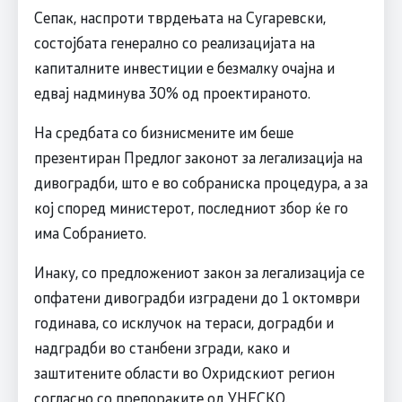
Сепак, наспроти тврдењата на Сугаревски,
состојбата генерално со реализацијата на
капиталните инвестиции е безмалку очајна и
едвај надминува 30% од проектираното.
На средбата со бизнисмените им беше
презентиран Предлог законот за легализација на
дивоградби, што е во собраниска процедура, а за
кој според министерот, последниот збор ќе го
има Собранието.
Инаку, со предложениот закон за легализација се
опфатени дивоградби изградени до 1 октомври
годинава, со исклучок на тераси, доградби и
надградби во станбени згради, како и
заштитените области во Охридскиот регион
согласно со препораките од УНЕСКО.