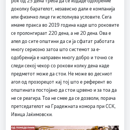
рок од 25 дена треба да се издаде одобрение
доколку барателот, независно дали е компанија
или физичко лице ги исполнува условите. Сега
имаме пракса во 2019 година каде што роковите
се пролонгираат 220 дена, а не 20 дена. Ова е
апел до сите општини да си ја сфатат работата
многу сериозно затоа што системот за е-
одобренија е направен многу добро и точно се
следи секој чекор со рокови колку дена каде
предметот може да стои. Не може во десниот
агол од прозорецот кај тој што е референт во
општината постојано да стои црвено и за тоа да
не се реагира. Тоа не смее да се дозволи, порача
претседателот на Градежната комора при ССК,
Ивица Јаќимовски.