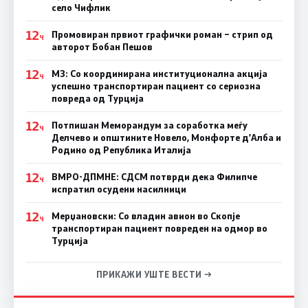
село Чифлик
12
Промовиран првиот графички роман – стрип од
Ч
авторот Бобан Пешов
12
МЗ: Со координирана институционална акција
Ч
успешно транспортиран пациент со сериозна
повреда од Турција
12
Потпишан Меморандум за соработка меѓу
Ч
Делчево и општините Новело, Монфорте д’Алба и
Родино од Република Италија
12
ВМРО-ДПМНЕ: СДСM потврди дека Филипче
Ч
испратил осудени насилници
12
Мерџановски: Со владин авион во Скопје
Ч
транспортиран пациент повреден на одмор во
Турција
ПРИКАЖИ УШТЕ ВЕСТИ →