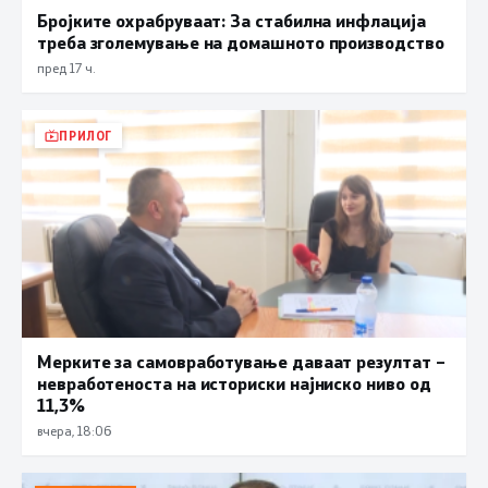
Бројките охрабруваат: За стабилна инфлација
треба зголемување на домашното производство
пред 17 ч.
ПРИЛОГ
Мерките за самовработување даваат резултат –
невработеноста на историски најниско ниво од
11,3%
вчера, 18:06