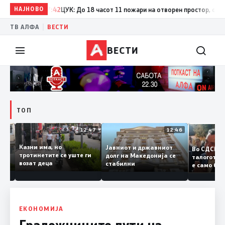
НАЈНОВО
17:42
ЦУК: До 18 часот 11 пожари на отворен простор, од кои т
|
ТВ АЛФА
ВЕСТИ
ВЕСТИ
ТОП
12:50
12:47
12:46
Казни има, но
Јавниот и државниот
Во СДС
дии и
тротинетите се уште ги
долг на Македонија се
талогот
возат деца
стабилни
е само 
ието
копија 
Заев
ЕКОНОМИЈА
Градежниците лути на