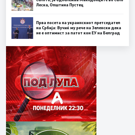
Леска, Општина Пустец
Прва посета на украинскиот претседател
на Србија: Вучиќ му рече на Зеленски дека
не е оптимист за патот кон ЕУ на Белград