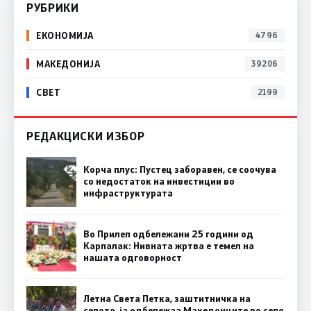
РУБРИКИ
ЕКОНОМИЈА
4796
МАКЕДОНИЈА
39206
СВЕТ
2199
РЕДАКЦИСКИ ИЗБОР
Корча плус: Пустец заборавен, се соочува
со недостаток на инвестиции во
инфраструктурата
Во Прилеп одбележани 25 години од
Карпалак: Нивната жртва е темел на
нашата одговорност
Летна Света Петка, заштитничка на
селото, ја одбележаа Македонците во село