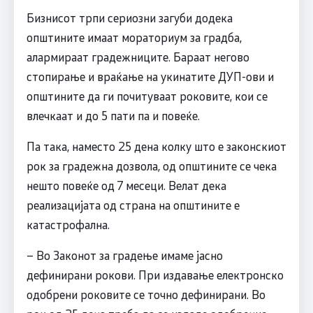
Бизнисот трпи сериозни загуби додека
општините имаат мораториум за градба,
алармираат градежниците. Бараат негово
стопирање и враќање на укинатите ДУП-ови и
општините да ги почитуваат роковите, кои се
влечкаат и до 5 пати па и повеќе.
Па така, наместо 25 дена колку што е законскиот
рок за градежна дозвола, од општините се чека
нешто повеќе од 7 месеци. Велат дека
реализацијата од страна на општините е
катастрофална.
– Во Законот за градење имаме јасно
дефинирани рокови. При издавање електронско
одобрени роковите се точно дефинирани. Во