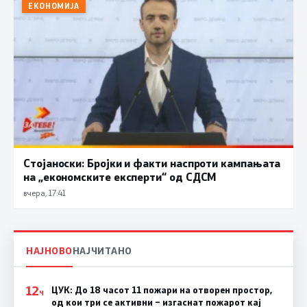
ЕКОНОМИЈА
Стојаноски: Бројки и факти наспроти кампањата
на „економските експерти“ од СДСM
вчера, 17:41
НАЈНОВО
НАЈЧИТАНО
12
ЦУК: До 18 часот 11 пожари на отворен простор,
Ч
од кои три се активни – изгаснат пожарот кај