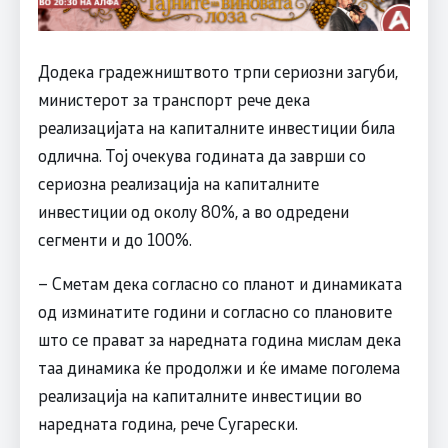
Додека градежништвото трпи сериозни загуби,
министерот за транспорт рече дека
реализацијата на капиталните инвестиции била
одлична. Тој очекува годината да заврши со
сериозна реализација на капиталните
инвестиции од околу 80%, а во одредени
сегменти и до 100%.
– Сметам дека согласно со планот и динамиката
од изминатите години и согласно со плановите
што се прават за наредната година мислам дека
таа динамика ќе продолжи и ќе имаме поголема
реализација на капиталните инвестиции во
наредната година, рече Сугарески.