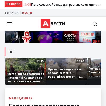
НАЈНОВО
19:09
Петрушевски: Левица да престане со лекции за морал и
|
ТВ АЛФА
ВЕСТИ
ВЕСТИ
ТОП
13:04
12:55
12:49
Гостивар
Оризопроизводителите
безбедна
бараат системски
нија
25 години од трагичниот
надежит
решенија за поевтино
настан кај Карпалак во
следнат
производство
кој загинаа десетмина
може да 
македонски бранители
МАКЕДОНИЈА
Голема крводарителска