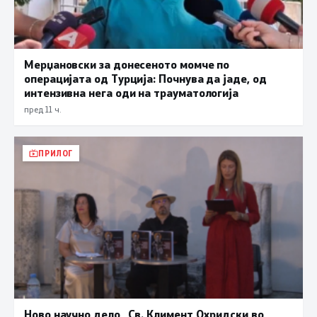
Мерџановски за донесеното момче по
операцијата од Турција: Почнува да јаде, од
интензивна нега оди на трауматологија
пред 11 ч.
ПРИЛОГ
Ново научно дело „Св. Климент Охридски во