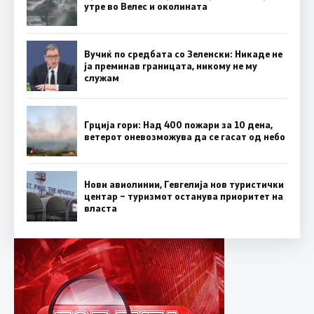
утре во Велес и околината
Вучиќ по средбата со Зеленски: Никаде не
ја преминав границата, никому не му
служам
Грција гори: Над 400 пожари за 10 дена,
ветерот оневозможува да се гасат од небо
Нови авиолинии, Гевгелија нов туристички
центар – туризмот останува приоритет на
власта