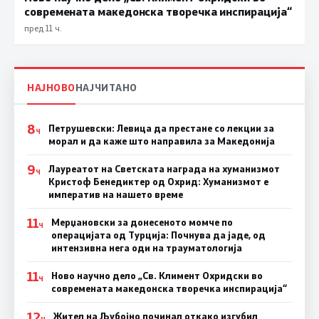
современата македонска творечка инспирација“
пред 11 ч.
НАЈНОВО
НАЈЧИТАНО
8
Петрушевски: Левица да престане со лекции за
Ч
морал и да каже што направила за Македонија
9
Лауреатот на Светската награда на хуманизмот
Ч
Кристоф Бенедиктер од Охрид: Хуманизмот е
императив на нашето време
11
Мерџановски за донесеното момче по
Ч
операцијата од Турција: Почнува да јаде, од
интензивна нега оди на трауматологија
11
Ново научно дело „Св. Климент Охридски во
Ч
современата македонска творечка инспирација“
12
Жител на Љубојно починал откако изгубил