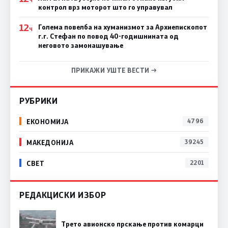
Ч
контрол врз моторот што го управувал
12
Голема повелба на хуманизмот за Архиепископот
Ч
г.г. Стефан по повод 40-годишнината од
неговото замонашување
ПРИКАЖИ УШТЕ ВЕСТИ →
РУБРИКИ
ЕКОНОМИЈА
4796
МАКЕДОНИЈА
39245
СВЕТ
2201
РЕДАКЦИСКИ ИЗБОР
Трето авионско прскање против комарци