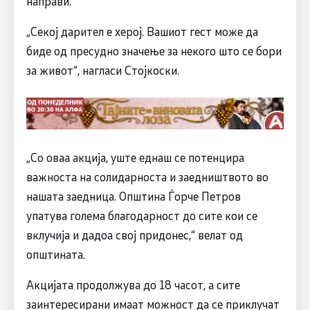
направи.
„Секој дарител е херој. Вашиот гест може да
биде од пресудно значење за некого што се бори
за живот“, нагласи Стојкоски.
„Со оваа акција, уште еднаш се потенцира
важноста на солидарноста и заедништвото во
нашата заедница. Општина Ѓорче Петров
упатува голема благодарност до сите кои се
вклучија и дадоа свој придонес,“ велат од
општината.
Акцијата продолжува до 18 часот, а сите
заинтересирани имаат можност да се приклучат