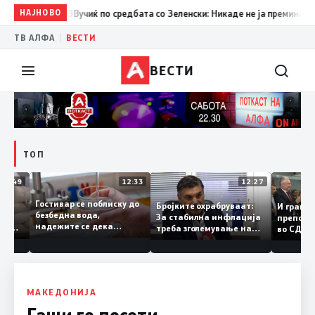
НАЈНОВО
12:59
Вучиќ по средбата со Зеленски: Никаде не ја преминав грани
|
ТВ АЛФА
ВЕСТИ
ВЕСТИ
ТОП
12:49
12:33
12:27
Гостивар се поблиску до
телите
Бројките охрабруваат:
И гра
безбедна вода,
ки
За стабилна инфлација
препо
надежите се дека
втино
треба зголемување на
во СД
следната недела ќе
домашното
добар
може да се пие и готви
производство
треба
поли
МАКЕДОНИЈА
Гаши го посети