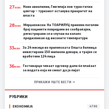
27
Нови авиолинии, Гевгелија нов туристички
МИН
центар – туризмот останува приоритет на
власта
28
Мерџановски: На ТОАРИЛУЦ примени поголем
МИН
број пациенти повредени во сообраќајки,
регистрирани се и случаи на колапс
предизвикан од високите температури
33
За 24 месеци во прилепската Општа болница
МИН
инвестирани 150 милиони денари, а трајно се
вработени 124 лица
36
Гостиварци чекаат одговор дали ќе плаќаат
МИН
за водата која не смеат да ја пијат
ПРИКАЖИ УШТЕ ВЕСТИ →
РУБРИКИ
ЕКОНОМИЈА
4796