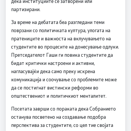
дека институциите се затворени или
партизирани.
За време на дебатата беа разгледани теми
поврзани со политичката култура, улогата на
пратениците и важноста на вклучувањето на
студентите во процесите на донесување одлуки.
Претседателот Гаши ги повика студентите да
бидат критички настроени и активни,
нагласувајќи дека само преку искрена
комуникација и соочување со проблемите може
да се постигнат вистински реформи во
општествениот и политичкиот менталитет.
Посетата заврши со пораката дека Собранието
останува посветено на создавање подобра
перспектива за студентите, со цел тие својата