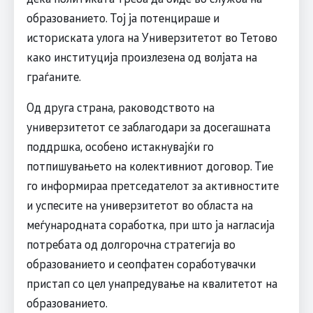
образованието. Тој ја потенцираше и
историската улога на Универзитетот во Тетово
како институција произлезена од волјата на
граѓаните.
Од друга страна, раководството на
универзитетот се заблагодари за досегашната
поддршка, особено истакнувајќи го
потпишувањето на колективниот договор. Тие
го информираа претседателот за активностите
и успесите на универзитетот во областа на
меѓународната соработка, при што ја нагласија
потребата од долгорочна стратегија во
образованието и сеопфатен соработувачки
пристап со цел унапредување на квалитетот на
образованието.