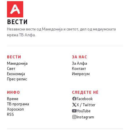
ВЕСТИ
Независни вести од Македонија и светот, дел од медиумската
мрежа ТВ Алфа.
ВЕСТИ
ЗА НАС
Македонија
За Алфа
Свет
Контакт
Економија
Импресум
Прес-релис
ИНФО
СЛЕДЕТЕ НÉ
Време
Facebook
ТВ програма
X / Twitter
Хороскоп
YouTube
RSS
Instagram