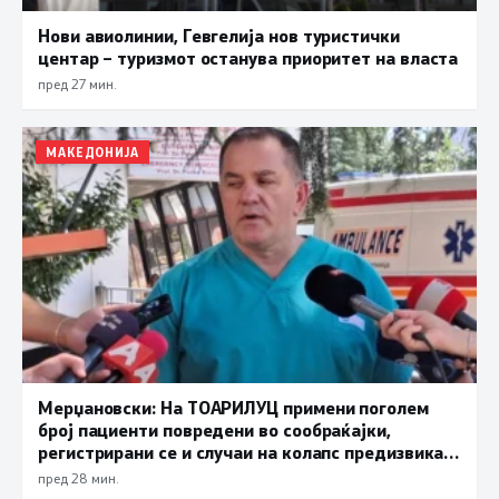
Нови авиолинии, Гевгелија нов туристички
центар – туризмот останува приоритет на власта
пред 27 мин.
МАКЕДОНИЈА
Мерџановски: На ТОАРИЛУЦ примени поголем
број пациенти повредени во сообраќајки,
регистрирани се и случаи на колапс предизвикан
од високите температури
пред 28 мин.