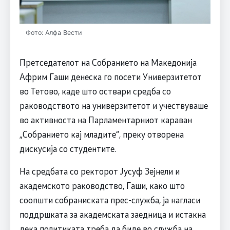
Фото: Алфа Вести
Претседателот на Собранието на Македонија
Африм Гаши денеска го посети Универзитетот
во Тетово, каде што оствари средба со
раководството на универзитетот и учествуваше
во активноста на Парламентарниот караван
„Собранието кај младите“, преку отворена
дискусија со студентите.
На средбата со ректорот Јусуф Зејнели и
академското раководство, Гаши, како што
соопшти собраниската прес-служба, ја нагласи
поддршката за академската заедница и истакна
дека политиката треба да биде во служба на