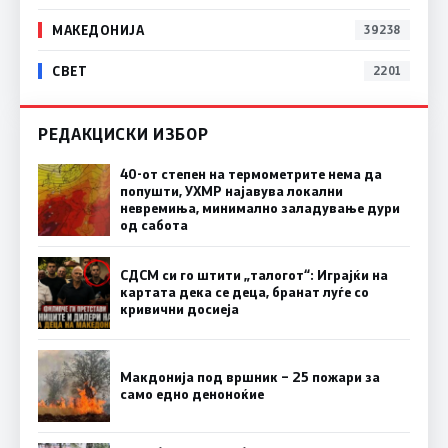
МАКЕДОНИЈА
39238
СВЕТ
2201
РЕДАКЦИСКИ ИЗБОР
40-от степен на термометрите нема да
попушти, УХМР најавува локални
невремиња, минимално заладување дури
од сабота
СДСМ си го штити „талогот“: Играјќи на
картата дека се деца, бранат луѓе со
кривични досиеја
Макдонија под вршник – 25 пожари за
само едно деноноќие