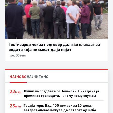
Гостиварци чекаат одговор дали ќе плаќаат за
водата која не смеат да ја пијат
пред 36 мин.
НАЈНОВО
НАЈЧИТАНО
22
Вучиќ по средбата со Зеленски: Никаде не ја
МИН
преминав границата, никому не му служам
23
Грција гори: Над 400 пожари за 10 дена,
МИН
ветерот оневозможува да се гасат од небо