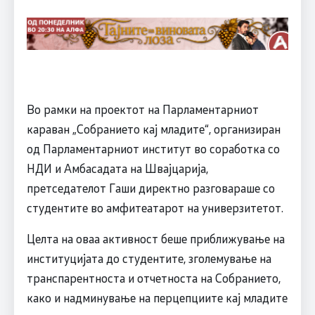
Во рамки на проектот на Парламентарниот
караван „Собранието кај младите“, организиран
од Парламентарниот институт во соработка со
НДИ и Амбасадата на Швајцарија,
претседателот Гаши директно разговараше со
студентите во амфитеатарот на универзитетот.
Целта на оваа активност беше приближување на
институцијата до студентите, зголемување на
транспарентноста и отчетноста на Собранието,
како и надминување на перцепциите кај младите