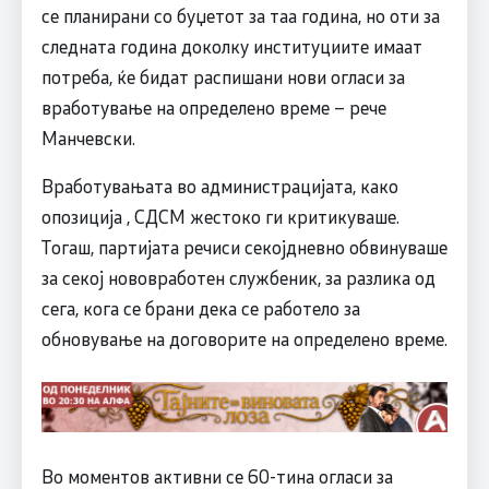
се планирани со буџетот за таа година, но оти за
следната година доколку институциите имаат
потреба, ќе бидат распишани нови огласи за
вработување на определено време – рече
Манчевски.
Вработувањата во администрацијата, како
опозиција , СДСМ жестоко ги критикуваше.
Тогаш, партијата речиси секојдневно обвинуваше
за секој нововработен службеник, за разлика од
сега, кога се брани дека се работело за
обновување на договорите на определено време.
Во моментов активни се 60-тина огласи за