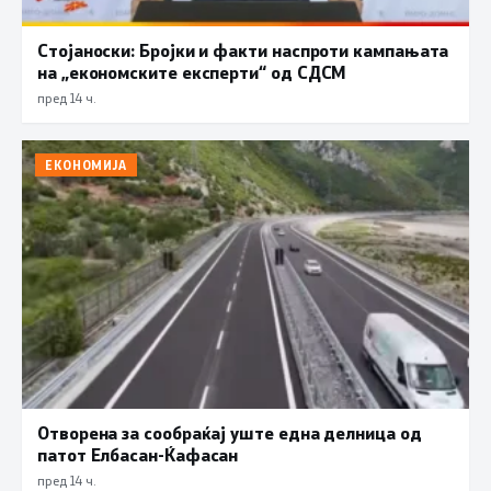
Стојаноски: Бројки и факти наспроти кампањата
на „економските експерти“ од СДСM
пред 14 ч.
ЕКОНОМИЈА
Отворена за сообраќај уште една делница од
патот Елбасан-Ќафасан
пред 14 ч.