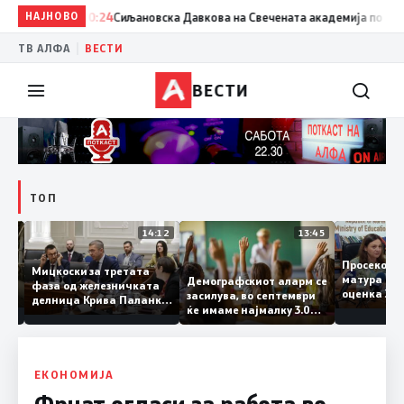
НАЈНОВО
20:24
Сиљановска Давкова на Свечената академија по повод „
|
ТВ АЛФА
ВЕСТИ
ВЕСТИ
ТОП
15:20
14:12
13:45
Просеко
Мицкоски за третата
матура 
Демографскиот аларм се
фаза од железничката
: Во
оценка 
засилува, во септември
делница Крива Паланка
 22
ќе имаме најмалку 3.000
– Деве Баир: Проектот
првачиња помалку
нема да заврши на
половина тунел во слепа
улица, сега имаме
целина
ЕКОНОМИЈА
Фрчат огласи за работа во