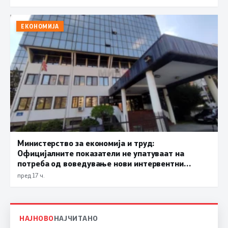
ЕКОНОМИЈА
Министерство за економија и труд:
Официјалните показатели не упатуваат на
потреба од воведување нови интервентни
мерки, ценовните движења се стабилни
пред 17 ч.
НАЈНОВО
НАЈЧИТАНО