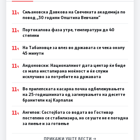
11
Сиљановска Давкова на Свечената академија по
Ч
повод „30 години Општина Вевчани“
11
Портокалова фаза утре, температури до 40
Ч
степени
11
На Табановце за влез во државата се чека околу
Ч
45 минути
11
Андоновски: Националниот дата центар ќе биде
Ч
со мала инсталирана моќност и ќе служи
исклучиво за потребите на државата
11
Во прилепската касарна почна одбележувањето
Ч
на 25-годишнината од загинувањето на десетте
бранители кај Карпалак
11
Ангелов: Состојбата со водата во Гостивар
Ч
постепено се стабилизира, но се уште не е погодна
за пиење и за готвење
ПРИКАЖИ УШТЕ ВЕСТИ →