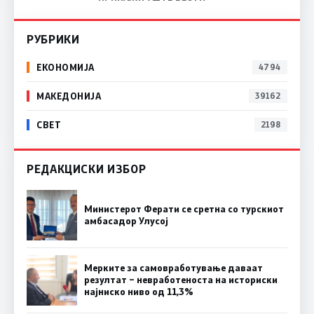
РУБРИКИ
ЕКОНОМИЈА
4794
МАКЕДОНИЈА
39162
СВЕТ
2198
РЕДАКЦИСКИ ИЗБОР
Министерот Ферати се сретна со турскиот
амбасадор Улусој
Мерките за самовработување даваат
резултат – невработеноста на историски
најниско ниво од 11,3%