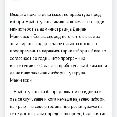
Владата призна дека масовно вработува пред
избори. Вработувања имало и ќе има – потврди
министерот за администрација Дамјан
Манчевски. Сепак, според него, сите огласи за
ангажирање кадар немале никаква врска со
предвремените парламентарни избори и биле во
согласност со годишните програми на
институциите. Огласи за вработувања ќе имало и
да не биле закажани избори – уверува
Манчевски.
– Вработувањата ќе продолжат и во иднина и
ова се случуваше и кога немаше најавено избори,
на крајот на секоја година има раскинување на
сите договори на определено време, бидејќи тие