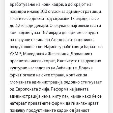
вработување на нови кадри, а до крајот на
ноември имаше 100 огласи за административци.
Платите се движат од скромни 17 илјади, па се
до 32 илјади денари. Очекувано најголеми плати
кои надминуваат 87 илјади денари им се нудат
на стручните лица во Агенцијата за цивилно
воздухопловство. Најмногу работници бараат во
УХМР, Македонски Железници, Државниот
просветен инспекторат, Институтот за духовно
културно наследство на Албанците. Додека
фрчат огласи на сите страни, критики за
гломазната администрација редовно стигнуваат
од Европската Унија. Реформа на јавната
администрација нема, ниту пак, начин како ќе се
натераат приватните фирми да ги ангажираат
помалку продуктивните кадри од јавниот