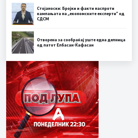
Стојаноски: Бројки и факти наспроти
кампањата на „економските експерти“ од
СДСM
Отворена за сообраќај уште една делница
од патот Елбасан-Ќафасан