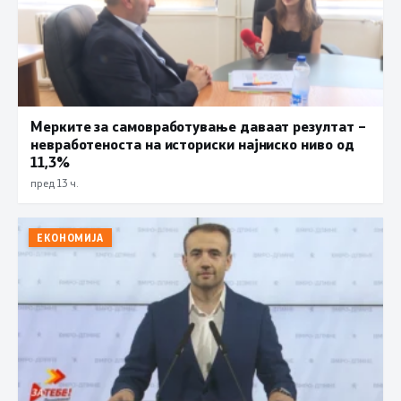
Мерките за самовработување даваат резултат –
невработеноста на историски најниско ниво од
11,3%
пред 13 ч.
ЕКОНОМИЈА