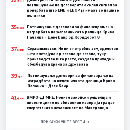
12
МИН
потпишување на договорите е силен сигнал за
довербата што ЕИБ и ЕБОР ја имаат во нашите
политики
35
Потпишување договори за финансирање на
МИН
изградбата на железничката делница Крива
Паланка – Деве Баир од Коридорот 8
37
Серафимовски: Не ни е потребно земјоделство
МИН
што опстојува од сезона до сезона, туку
производство што расте, создава приходи и
обезбедува храна за државата
39
Потпишување договори за финансирање на
МИН
изградбата на железничката делница Крива
Паланка – Деве Баир
41
ВМРО-ДПМНЕ: Новите законски решенија и
МИН
инвестициите во обновливи извори ја градат
енергетската независност на Македонија
ПРИКАЖИ УШТЕ ВЕСТИ →