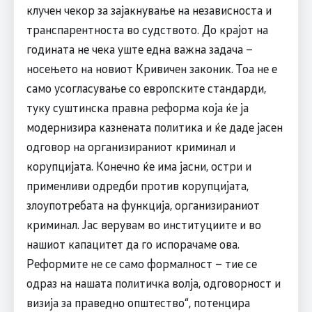
клучен чекор за зајакнување на независноста и
транспарентноста во судството. До крајот на
годината не чека уште една важна задача –
носењето на новиот Кривичен законик. Тоа не е
само усогласување со европските стандарди,
туку суштинска правна реформа која ќе ја
модернизира казнената политика и ќе даде јасен
одговор на организираниот криминал и
корупцијата. Конечно ќе има јасни, остри и
применливи одредби против корупцијата,
злоупотребата на функција, организираниот
криминал. Јас верувам во институциите и во
нашиот капацитет да го испорачаме ова.
Реформите не се само формалност – тие се
одраз на нашата политичка волја, одговорност и
визија за праведно општество“, потенцира