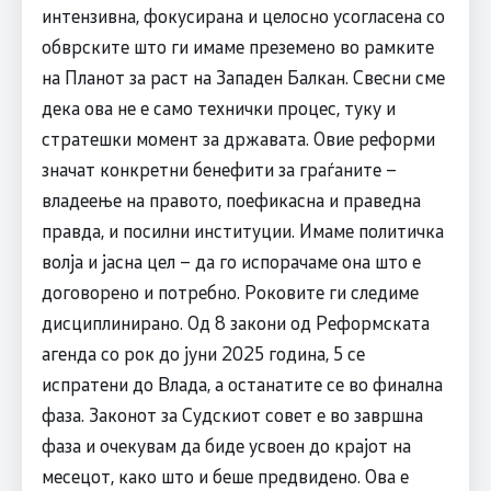
интензивна, фокусирана и целосно усогласена со
обврските што ги имаме преземено во рамките
на Планот за раст на Западен Балкан. Свесни сме
дека ова не е само технички процес, туку и
стратешки момент за државата. Овие реформи
значат конкретни бенефити за граѓаните –
владеење на правото, поефикасна и праведна
правда, и посилни институции. Имаме политичка
волја и јасна цел – да го испорачаме она што е
договорено и потребно. Роковите ги следиме
дисциплинирано. Од 8 закони од Реформската
агенда со рок до јуни 2025 година, 5 се
испратени до Влада, а останатите се во финална
фаза. Законот за Судскиот совет е во завршна
фаза и очекувам да биде усвоен до крајот на
месецот, како што и беше предвидено. Ова е