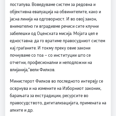
постапува. Воведуваме систем за редовна и
објективна евалуација на обвинителите, како и
јасна линија на одговорност. И во овој закон,
внимателно ги вградивме речиси сите клучни
забелешки од Оценската мисија. Мојата цел е
едноставна: да го вратиме правосудниот систем
кај граѓаните. И токму преку овие закони
почнуваме со тоа – со институции што се
отчетни, професионални и неподложни на
влијанија,”вели Филков.
Министерот Филков во последното интервју се
осврнува и на измените на Изборниот законик,
барањата за екстрадиции, ресурсите во
правосудството, дигитализацијата, примената на
алките и др.