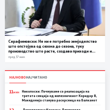
Серафимовски: Не ни е потребно земјоделство
што опстојува од сезона до сезона, туку
производство што расте, создава приходи и
обезбедува храна за државата
пред 37 мин.
НАЈНОВО
НАЈЧИТАНО
11
Николоски: Почнуваме со реализација на
МИН
третата секција од железничкиот Коридор 8,
Македонија станува раскрсница на Балканот
Димитриеска-Кочоска: Денешното