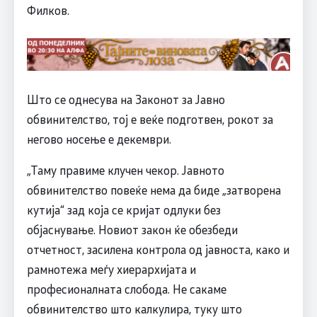
Филков.
Што се однесува на Законот за Јавно
обвинителство, тој е веќе подготвен, рокот за
негово носење е декември.
„Таму правиме клучен чекор. Јавното
обвинителство повеќе нема да биде „затворена
кутија“ зад која се кријат одлуки без
објаснување. Новиот закон ќе обезбеди
отчетност, засилена контрола од јавноста, како и
рамнотежа меѓу хиерархијата и
професионалната слобода. Не сакаме
обвинителство што калкулира, туку што