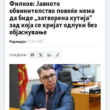
Филков: Јавното
обвинителство повеќе нема
да биде „затворена кутија“
зад која се кријат одлуки без
објаснување
Редакција
22.06.2025
СПОДЕЛИ: