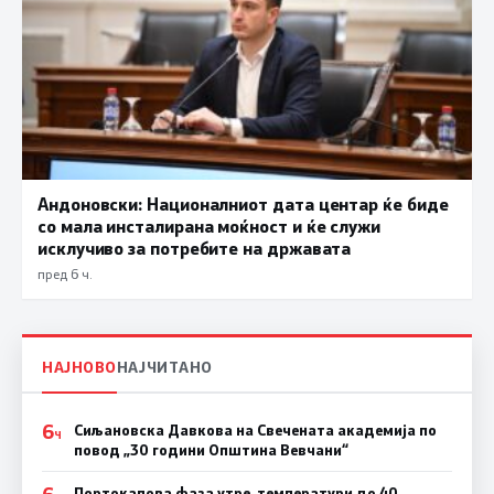
Андоновски: Националниот дата центар ќе биде
со мала инсталирана моќност и ќе служи
исклучиво за потребите на државата
пред 6 ч.
НАЈНОВО
НАЈЧИТАНО
6
Сиљановска Давкова на Свечената академија по
Ч
повод „30 години Општина Вевчани“
6
Портокалова фаза утре, температури до 40