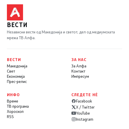
ВЕСТИ
Независни вести од Македонија и светот, дел од медиумската
мрежа ТВ Алфа.
ВЕСТИ
ЗА НАС
Македонија
За Алфа
Свет
Контакт
Економија
Импресум
Прес-релис
ИНФО
СЛЕДЕТЕ НÉ
Време
Facebook
ТВ програма
X / Twitter
Хороскоп
YouTube
RSS
Instagram