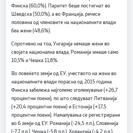
Финска (60,0%). Паритет беше постигнат во
Шведска (50,0%), а во Франција, речиси
половина од членовите на националните влади
беа жени (48,6%).
Спротивно на тоа, Унгарија немаше жени во
својата национална влада, Романија имаше само
10,5% и Чешка 11,8%.
Во повеќето земји од ЕУ, учеството на жени во
националните влади порасна од 2015 година.
Финска забележа најголемо зголемување (+26,7
процентни поени), по што следуваат Литванија
(+20,4 процентни поени) и Естонија (+17,5
процентни поени). Намалувања се регистрирани
во 6 земји од ЕУ: Романија (-24,5 п.п.), Словенија
(-7,7 п.п.), Чешка (-5,8 п.п.), Холандија (-4,2 п.п.),