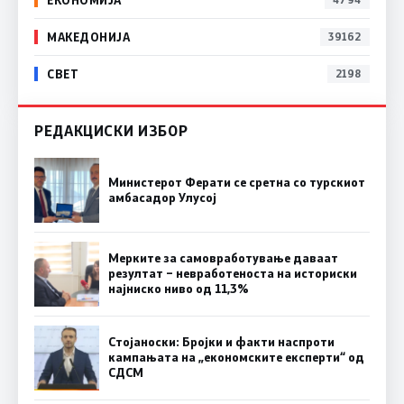
МАКЕДОНИЈА
39162
СВЕТ
2198
РЕДАКЦИСКИ ИЗБОР
Министерот Ферати се сретна со турскиот
амбасадор Улусој
Мерките за самовработување даваат
резултат – невработеноста на историски
најниско ниво од 11,3%
Стојаноски: Бројки и факти наспроти
кампањата на „економските експерти“ од
СДСM