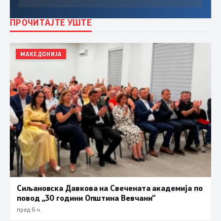
ПРОЧИТАЈТЕ УШТЕ
МАКЕДОНИЈА
Сиљановска Давкова на Свечената академија по
повод „30 години Општина Вевчани“
пред 6 ч.