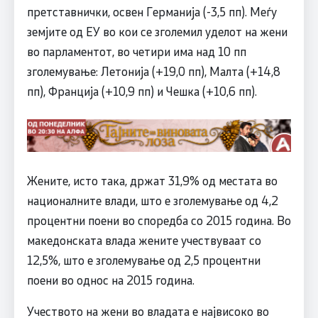
претставнички, освен Германија (-3,5 пп). Меѓу
земјите од ЕУ во кои се зголемил уделот на жени
во парламентот, во четири има над 10 пп
зголемување: Летонија (+19,0 пп), Малта (+14,8
пп), Франција (+10,9 пп) и Чешка (+10,6 пп).
Жените, исто така, држат 31,9% од местата во
националните влади, што е зголемување од 4,2
процентни поени во споредба со 2015 година. Во
македонската влада жените учествуваат со
12,5%, што е зголемување од 2,5 процентни
поени во однос на 2015 година.
Учеството на жени во владата е највисоко во