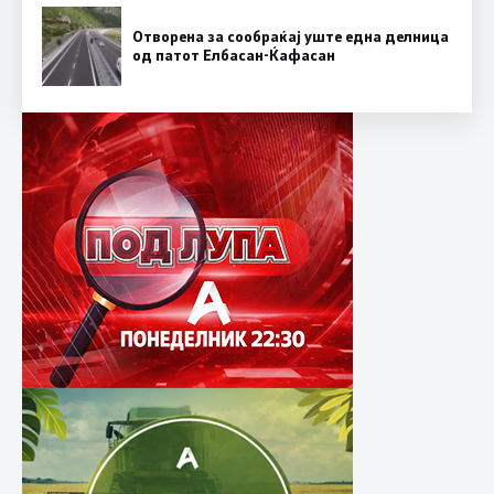
Отворена за сообраќај уште една делница
од патот Елбасан-Ќафасан