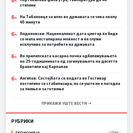
Ч
степени
6
На Табановце за влез во државата се чека околу
Ч
45 минути
6
Андоновски: Националниот дата центар ќе биде
Ч
со мала инсталирана моќност и ќе служи
исклучиво за потребите на државата
6
Во прилепската касарна почна одбележувањето
Ч
на 25-годишнината од загинувањето на десетте
бранители кај Карпалак
6
Ангелов: Состојбата со водата во Гостивар
Ч
постепено се стабилизира, но се уште не е погодна
за пиење и за готвење
ПРИКАЖИ УШТЕ ВЕСТИ →
РУБРИКИ
ЕКОНОМИЈА
4794