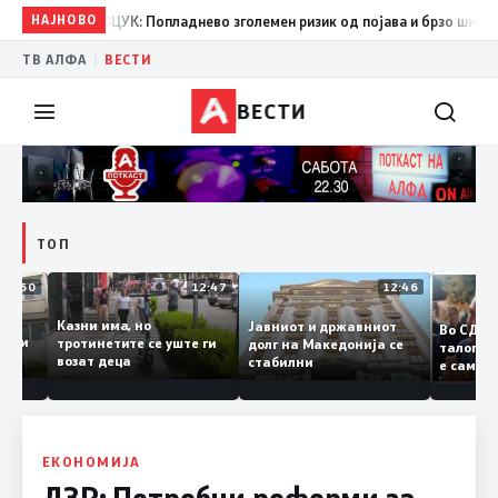
08:38
НАЈНОВО
ЦУК: Попладнево зголемен ризик од појава и брзо ширење на 
|
ТВ АЛФА
ВЕСТИ
ВЕСТИ
ТОП
12:50
12:47
12:46
а
Казни има, но
Јавниот и државниот
Во 
 судии и
тротинетите се уште ги
долг на Македонија се
тало
ели
возат деца
стабилни
е са
ранието
копи
Зае
ЕКОНОМИЈА
ДЗР: Потребни реформи за