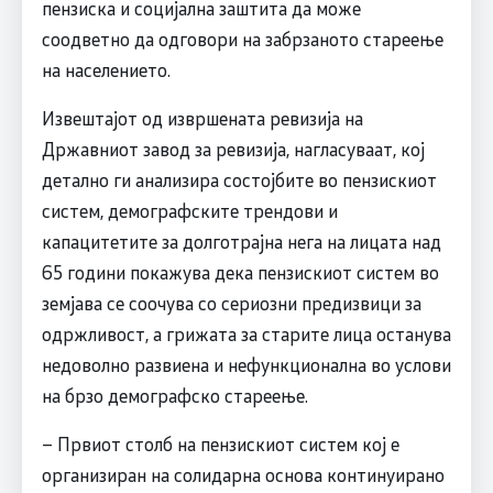
пензиска и социјална заштита да може
соодветно да одговори на забрзаното стареење
на населението.
Извештајот од извршената ревизија на
Државниот завод за ревизија, нагласуваат, кој
детално ги анализира состојбите во пензискиот
систем, демографските трендови и
капацитетите за долготрајна нега на лицата над
65 години покажува дека пензискиот систем во
земјава се соочува со сериозни предизвици за
одржливост, а грижата за старите лица останува
недоволно развиена и нефункционална во услови
на брзо демографско стареење.
– Првиот столб на пензискиот систем кој е
организиран на солидарна основа континуирано