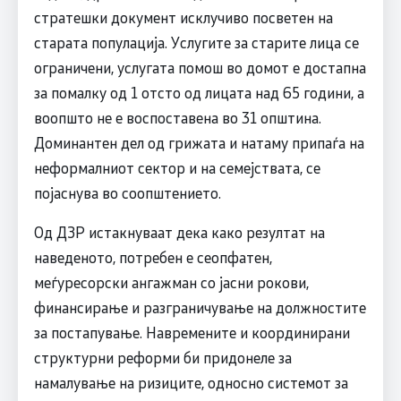
стратешки документ исклучиво посветен на
старата популација. Услугите за старите лица се
ограничени, услугата помош во домот е достапна
за помалку од 1 отсто од лицата над 65 години, а
воопшто не е воспоставена во 31 општина.
Доминантен дел од грижата и натаму припаѓа на
неформалниот сектор и на семејствата, се
појаснува во соопштението.
Од ДЗР истакнуваат дека како резултат на
наведеното, потребен е сеопфатен,
меѓуресорски ангажман со јасни рокови,
финансирање и разграничување на должностите
за постапување. Навремените и координирани
структурни реформи би придонеле за
намалување на ризиците, односно системот за