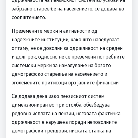
забрзано стареење на населението, се додава во
соопштението.
Преземените мерки и активности од
надлежните институции, како што наведуваат
оттаму, не се доволни за одржливост на среден
и долг рок, односно не се преземени потребните
системски мерки за намалување на брзото
демографско стареење на населението и
зголемените притисоци врз јавните финансии.
Се додава дека иако пензискиот систем
димензиониран во три столба, обезбедува
редовна исплата на пензии, неговата фактичка
одржливост е нарушена поради неповолните
демографски трендови, ниската стапка на