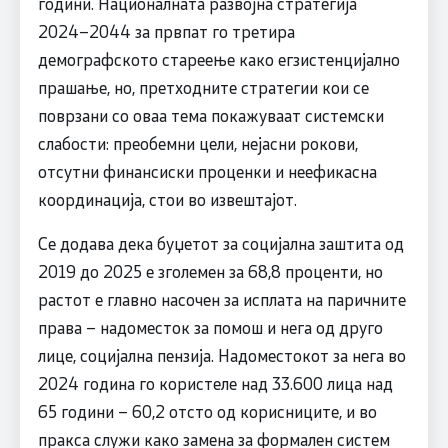
години. Националната развојна стратегија
2024–2044 за првпат го третира
демографското стареење како егзистенцијално
прашање, но, претходните стратегии кои се
поврзани со оваа тема покажуваат системски
слабости: преобемни цели, нејасни рокови,
отсутни финансиски проценки и неефикасна
координација, стои во извештајот.
Се додава дека буџетот за социјална заштита од
2019 до 2025 е зголемен за 68,8 проценти, но
растот е главно насочен за исплата на паричните
права – надоместок за помош и нега од друго
лице, социјална пензија. Надоместокот за нега во
2024 година го користеле над 33.600 лица над
65 години – 60,2 отсто од корисниците, и во
пракса служи како замена за формален систем