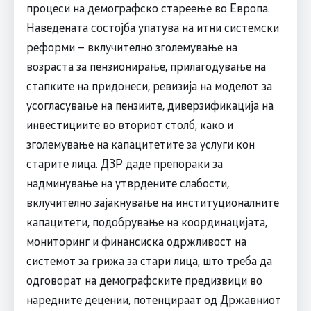
процеси на демографско стареење во Европа.
Наведената состојба упатува на итни системски
реформи – вклучително зголемување на
возраста за пензионирање, прилагодување на
стапките на придонеси, ревизија на моделот за
усогласување на пензиите, диверзификација на
инвестициите во вториот столб, како и
зголемување на капацитетите за услуги кон
старите лица. ДЗР даде препораки за
надминување на утврдените слабости,
вклучително зајакнување на институционалните
капацитети, подобрување на координацијата,
мониторинг и финансиска одржливост на
системот за грижа за стари лица, што треба да
одговорат на демографските предизвици во
наредните децении, потенцираат од Државниот