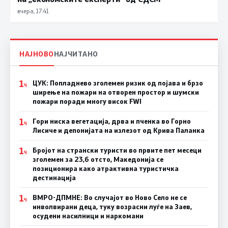
вчера, 17:41
НАЈНОВО
НАЈЧИТАНО
1
ЦУК: Попладнево зголемен ризик од појава и брзо
Ч
ширење на пожари на отворен простор и шумски
пожари поради многу висок FWI
1
Гори ниска вегетација, дрва и пченка во Горно
Ч
Лисиче и депонијата на излезот од Крива Паланка
1
Бројот на странски туристи во првите пет месеци
Ч
зголемен за 23,6 отсто, Македонија се
позиционира како атрактивна туристичка
дестинација
1
ВМРО-ДПМНЕ: Во случајот во Ново Село не се
Ч
инволвирани деца, туку возрасни луѓе на Заев,
осудени насилници и наркомани