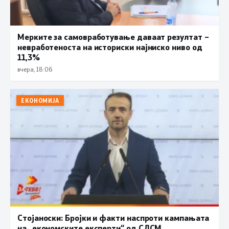
Мерките за самовработување даваат резултат –
невработеноста на историски најниско ниво од
11,3%
вчера, 18:06
ЕКОНОМИЈА
Стојаноски: Бројки и факти наспроти кампањата
на „економските експерти“ од СДСM