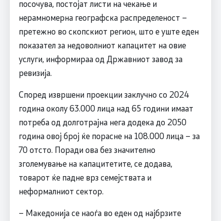
посочува, постојат листи на чекање и
нерамномерна географска распределеност –
претежно во скопскиот регион, што е уште еден
показател за недоволниот капацитет на овие
услуги, информираа од Државниот завод за
ревизија.
Според извршени проекции заклучно со 2024
година околу 63.000 лица над 65 години имаат
потреба од долготрајна нега додека до 2050
година овој број ќе порасне на 108.000 лица – за
70 отсто. Поради ова без значително
зголемување на капацитетите, се додава,
товарот ќе падне врз семејствата и
неформалниот сектор.
– Македонија се наоѓа во еден од најбрзите