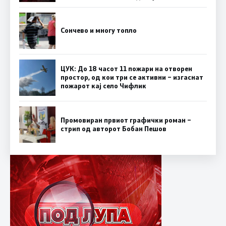
Сончево и многу топло
ЦУК: До 18 часот 11 пожари на отворен
простор, од кои три се активни – изгаснат
пожарот кај село Чифлик
Промовиран првиот графички роман –
стрип од авторот Бобан Пешов