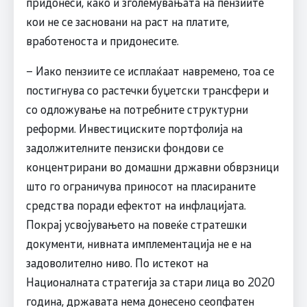
придонеси, како и зголемувањата на пензиите
кои не се засновани на раст на платите,
вработеноста и придонесите.
– Иако пензиите се исплаќаат навремено, тоа се
постигнува со растечки буџетски трансфери и
со одложување на потребните структурни
реформи. Инвестициските портфолија на
задолжителните пензиски фондови се
концентрирани во домашни државни обврзници
што го ограничува приносот на пласираните
средства поради ефектот на инфлацијата.
Покрај усвојувањето на повеќе стратешки
документи, нивната имплементација не е на
задоволително ниво. По истекот на
Националната стратегија за стари лица во 2020
година, државата нема донесено сеопфатен