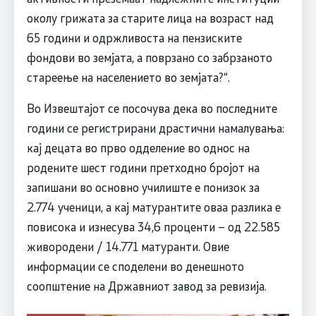
околу грижата за старите лица на возраст над
65 години и одржливоста на пензиските
фондови во земјата, а поврзано со забрзаното
стареење на населението во земјата?“.
Во Извештајот се посочува дека во последните
години се регистрирани драстични намалувања:
кај децата во прво одделение во однос на
родените шест години претходно бројот на
запишани во основно училиште е понизок за
2.774 ученици, а кај матурантите оваа разлика е
повисока и изнесува 34,6 проценти – од 22.585
живородени / 14.771 матуранти. Овие
информации се споделени во денешното
соопштение на Државниот завод за ревизија.