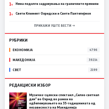
1
Нема подолги задржувања на граничните премини
Ч
1
Свети Климент Охридски и Свети Пантелејмон
Ч
ПРИКАЖИ УШТЕ ВЕСТИ →
РУБРИКИ
ЕКОНОМИЈА
4796
МАКЕДОНИЈА
39214
СВЕТ
2199
РЕДАКЦИСКИ ИЗБОР
Музичко-сценски спектакл „Силно светнал
ден“ во Охрид во рамки на
одбележувањето на 35-годишнината од
независноста на Македонија