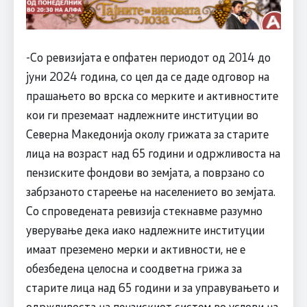
-Со ревизијата е опфатен периодот од 2014 до
јуни 2024 година, со цел да се даде одговор на
прашањето во врска со мерките и активностите
кои ги преземаат надлежните институции во
Северна Македонија околу грижата за старите
лица на возраст над 65 години и одржливоста на
пензиските фондови во земјата, а поврзано со
забрзаното стареење на населението во земјата.
Со спроведената ревизија стекнавме разумно
уверување дека иако надлежните институции
имаат преземено мерки и активности, не е
обезбедена целосна и соодветна грижа за
старите лица над 65 години и за управувањето и
одржливоста на пензискиот систем во услови на