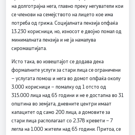
на долготрајна нега, главно преку негуватели кои
се членови на семејството на лицето кое има
потреба од грижа. Социјалната пензија опфаќа
13.230 корисници, но, износот е двојно помал од
минималната пензија и не ја намалува
сиромаштијата.
Исто така, во извештајот се додава дека
формалните услуги за стари лица се ограничени
– услугата помош и нега во домот опфаќа околу
3.000 корисници – помалку од 1 отсто од
315.000 лица над 65 години и не е достапна во 31
општина во земјата, дневните центри имаат
капацитет од само 200 лица, а домовите за
стари лица располагаат со 2.378 кревети – 7
легла на 1.000 жители над 65 години. Притоа, се