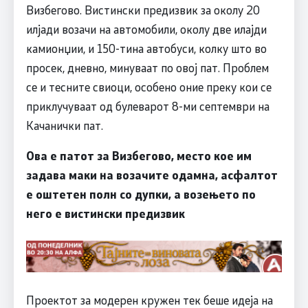
Визбегово. Вистински предизвик за околу 20
илјади возачи на автомобили, околу две илајди
камионџии, и 150-тина автобуси, колку што во
просек, дневно, минуваат по овој пат. Проблем
се и тесните свиоци, особено оние преку кои се
приклучуваат од булеварот 8-ми септември на
Качанички пат.
Ова е патот за Визбегово, место кое им
задава маки на возачите одамна, асфалтот
е оштетен полн со дупки, а возењето по
него е вистински предизвик
Проектот за модерен кружен тек беше идеја на