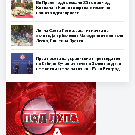
Во Прилеп одбележани 25 години од
Карпалак: Нивната жртва е темел на
нашата одговорност
Летна Света Петка, заштитничка на
селото, ја одбележаа Македонците во село
Леска, Општина Пустец
Прва посета на украинскиот претседател
на Србија: Вучиќ му рече на Зеленски дека
не е оптимист за патот кон ЕУ на Белград