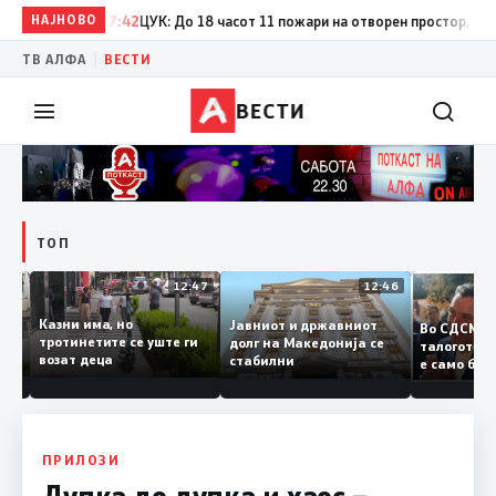
НАЈНОВО
17:42
ЦУК: До 18 часот 11 пожари на отворен простор, од кои т
|
ТВ АЛФА
ВЕСТИ
ВЕСТИ
ТОП
12:50
12:47
12:46
Казни има, но
Јавниот и државниот
Во СДСМ
дии и
тротинетите се уште ги
долг на Македонија се
талогот
возат деца
стабилни
е само 
ието
копија 
Заев
ПРИЛОЗИ
Дупка до дупка и хаос –