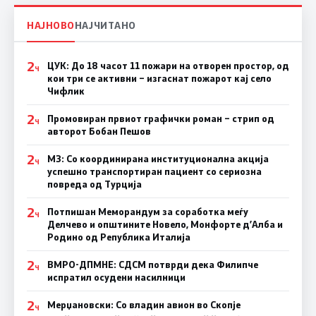
НАЈНОВО
НАЈЧИТАНО
2
ЦУК: До 18 часот 11 пожари на отворен простор, од
Ч
кои три се активни – изгаснат пожарот кај село
Чифлик
2
Промовиран првиот графички роман – стрип од
Ч
авторот Бобан Пешов
2
МЗ: Со координирана институционална акција
Ч
успешно транспортиран пациент со сериозна
повреда од Турција
2
Потпишан Меморандум за соработка меѓу
Ч
Делчево и општините Новело, Монфорте д’Алба и
Родино од Република Италија
2
ВМРО-ДПМНЕ: СДСM потврди дека Филипче
Ч
испратил осудени насилници
2
Мерџановски: Со владин авион во Скопје
Ч