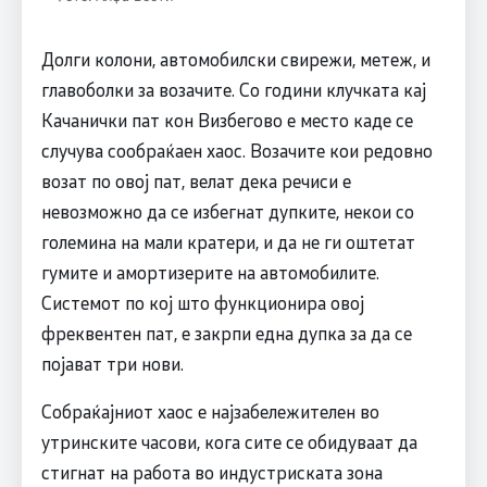
Долги колони, автомобилски свирежи, метеж, и
главоболки за возачите. Со години клучката кај
Качанички пат кон Визбегово е место каде се
случува сообраќаен хаос. Возачите кои редовно
возат по овој пат, велат дека речиси е
невозможно да се избегнат дупките, некои со
големина на мали кратери, и да не ги оштетат
гумите и амортизерите на автомобилите.
Системот по кој што функционира овој
фреквентен пат, е закрпи една дупка за да се
појават три нови.
Собраќајниот хаос е најзабележителен во
утринските часови, кога сите се обидуваат да
стигнат на работа во индустриската зона