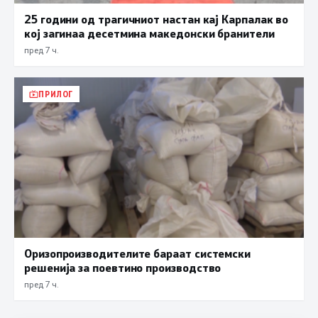
25 години од трагичниот настан кај Карпалак во
кој загинаа десетмина македонски бранители
пред 7 ч.
ПРИЛОГ
Оризопроизводителите бараат системски
решенија за поевтино производство
пред 7 ч.