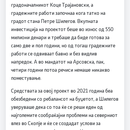
градоначалникот Коце Трајановски, а
градежните работи започнаа кога татко на
градот стана Петре Шилегов. Вкупната
инвестиција на проектот беше во износ од 550
милиони денари и требаше да биде готова за
само две и пол години, но од тогаш градежните
работи се одвиваат бавно и без видлив
напредок. А во мандатот на Арсовска, пак,
четири години потоа речиси немаше никакво
поместување.
Средствата за овој проект во 2021 година беа
обезбедени со ребалансот на буџетот, а Шилегов
уверуваше дека со тоа ќе се реши еден од
најголемите сообраќајни проблеми на северниот
влез во Скопје и ќе се создадат услови за