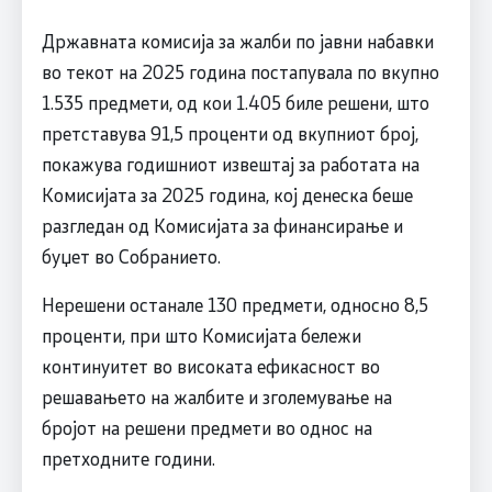
Државната комисија за жалби по јавни набавки
во текот на 2025 година постапувала по вкупно
1.535 предмети, од кои 1.405 биле решени, што
претставува 91,5 проценти од вкупниот број,
покажува годишниот извештај за работата на
Комисијата за 2025 година, кој денеска беше
разгледан од Комисијата за финансирање и
буџет во Собранието.
Нерешени останале 130 предмети, односно 8,5
проценти, при што Комисијата бележи
континуитет во високата ефикасност во
решавањето на жалбите и зголемување на
бројот на решени предмети во однос на
претходните години.