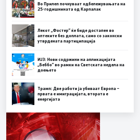
Во Прилеп почнуваат одбележувањата на
25-годишнината од Карпалак
Лекот „Фостер“ ќе биде достапен во
аптеките без доплата, само со законски
утврдената партиципација
ИЈЗ: Нови содржини на апликацијата
„Беббо“ во рамки на Светската недела на
доењето
Трамп: Две работи ја убиваат Европа –
првата е имиграцијата, втората е
енергијата