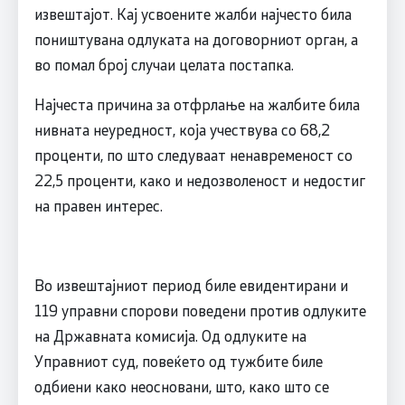
извештајот. Кај усвоените жалби најчесто била
поништувана одлуката на договорниот орган, а
во помал број случаи целата постапка.
Најчеста причина за отфрлање на жалбите била
нивната неуредност, која учествува со 68,2
проценти, по што следуваат ненавременост со
22,5 проценти, како и недозволеност и недостиг
на правен интерес.
Во извештајниот период биле евидентирани и
119 управни спорови поведени против одлуките
на Државната комисија. Од одлуките на
Управниот суд, повеќето од тужбите биле
одбиени како неосновани, што, како што се