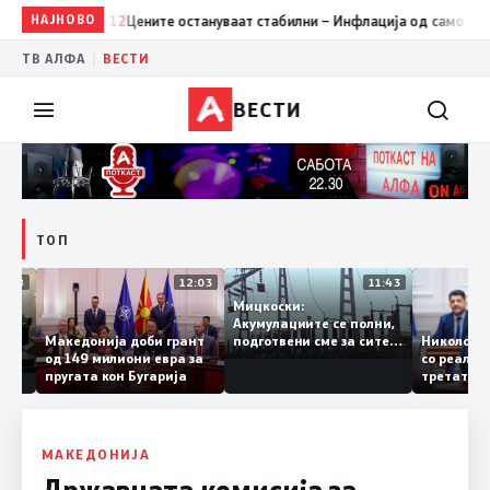
НАЈНОВО
12:12
Цените остануваат стабилни – Инфлација од само 0,1% на 
|
ТВ АЛФА
ВЕСТИ
ВЕСТИ
ТОП
12:18
12:03
11:43
Мицкоски:
ни од
Акумулациите се полни,
и –
Македонија доби грант
Николо
подготвени сме за сите
возење
од 149 милиони евра за
со реа
ризици, не размислување
пругата кон Бугарија
третат
за поскапување на
железн
струјата
8, Мак
раскрс
МАКЕДОНИЈА
Државната комисија за