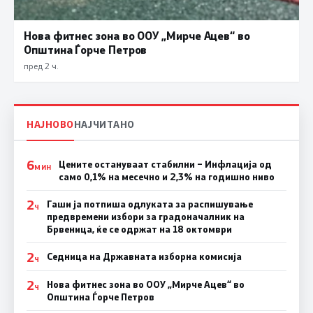
Нова фитнес зона во ООУ „Мирче Ацев“ во
Општина Ѓорче Петров
пред 2 ч.
НАЈНОВО
НАЈЧИТАНО
6
Цените остануваат стабилни – Инфлација од
МИН
само 0,1% на месечно и 2,3% на годишно ниво
2
Гаши ја потпиша одлуката за распишување
Ч
предвремени избори за градоначалник на
Брвеница, ќе се одржат на 18 октомври
2
Седница на Државната изборна комисија
Ч
2
Нова фитнес зона во ООУ „Мирче Ацев“ во
Ч
Општина Ѓорче Петров