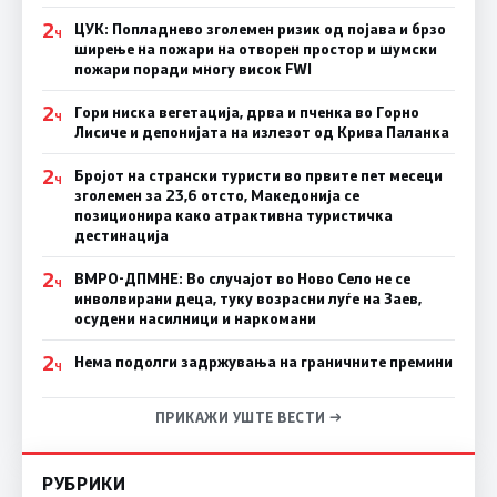
2
ЦУК: Попладнево зголемен ризик од појава и брзо
Ч
ширење на пожари на отворен простор и шумски
пожари поради многу висок FWI
2
Гори ниска вегетација, дрва и пченка во Горно
Ч
Лисиче и депонијата на излезот од Крива Паланка
2
Бројот на странски туристи во првите пет месеци
Ч
зголемен за 23,6 отсто, Македонија се
позиционира како атрактивна туристичка
дестинација
2
ВМРО-ДПМНЕ: Во случајот во Ново Село не се
Ч
инволвирани деца, туку возрасни луѓе на Заев,
осудени насилници и наркомани
2
Нема подолги задржувања на граничните премини
Ч
ПРИКАЖИ УШТЕ ВЕСТИ →
РУБРИКИ