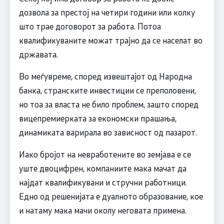
дозвола за престој на четири години или колку
што трае договорот за работа. Потоа
квалификуваните можат трајно да се населат во
државата.
Во меѓувреме, според извештајот од Народна
банка, странските инвестиции се преполовени,
но тоа за власта не било проблем, зашто според
вицепремиерката за економски прашања,
динамиката варирала во зависност од пазарот.
Иако бројот на невработените во земјава е се
уште двоцифрен, компаниите мака мачат да
најдат квалификувани и стручни работници.
Едно од решенијата е дуалното образование, кое
и натаму мака мачи околу неговата примена.