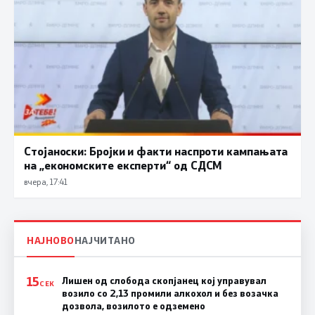
Стојаноски: Бројки и факти наспроти кампањата
на „економските експерти“ од СДСM
вчера, 17:41
НАЈНОВО
НАЈЧИТАНО
15
Лишен од слобода скопјанец кој управувал
СЕК
возило со 2,13 промили алкохол и без возачка
дозвола, возилото е одземено