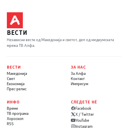
ВЕСТИ
Независни вести од Македонија и светот, дел од медиумската
мрежа ТВ Алфа.
ВЕСТИ
ЗА НАС
Македонија
За Алфа
Свет
Контакт
Економија
Импресум
Прес-релис
ИНФО
СЛЕДЕТЕ НÉ
Време
Facebook
ТВ програма
X / Twitter
Хороскоп
YouTube
RSS
Instagram