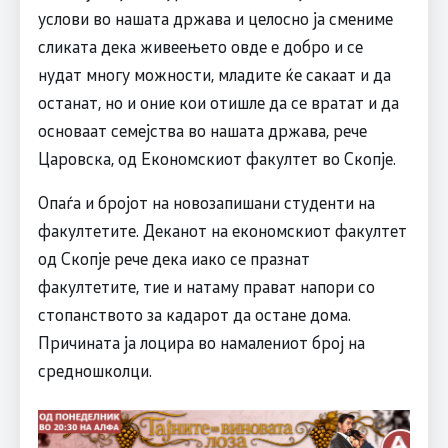
услови во нашата држава и целосно ја смениме
сликата дека живеењето овде е добро и се
нудат многу можности, младите ќе сакаат и да
останат, но и оние кои отишле да се вратат и да
основаат семејства во нашата држава, рече
Царовска, од Економскиот факултет во Скопје.
Опаѓа и бројот на новозапишани студенти на
факултетите. Деканот на економскиот факултет
од Скопје рече дека иако се празнат
факултетите, тие и натаму прават напори со
стопанството за кадарот да остане дома.
Причината ја лоцира во намалениот број на
средношколци.