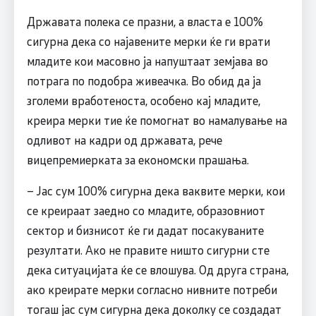
Државата полека се празни, а власта е 100%
сигурна дека со најавените мерки ќе ги врати
младите кои масовно ја напуштаат земјава во
потрага по подобра живеачка. Во обид да ја
зголеми вработеноста, особено кај младите,
креира мерки тие ќе помогнат во намалување на
одливот на кадри од државата, рече
вицепремиерката за економски прашања.
– Јас сум 100% сигурна дека ваквите мерки, кои
се креираат заедно со младите, образовниот
сектор и бизнисот ќе ги дадат посакуваните
резултати. Ако не правите ништо сигурни сте
дека ситуацијата ќе се влошува. Од друга страна,
ако креирате мерки согласно нивните потреби
тогаш јас сум сигурна дека доколку се создадат