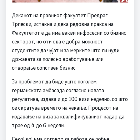
Деканот на правниот факултет Предраг
Трпески, истакна и дека редовна пракса на
Факултетот е да има вакви инфосесии со бизнис
секторот, но оти ова е добра можност
студентите да чујат и за мерките што ги нуди
државата за полесно вработување или
отворање сопствен бизнис.
За проблемот да биде уште поголем,
германската амбасада согласно новата
регулатива, издава и до 100 визи неделно, со што
се скратува времето на чекање. Процесот на
издавање на виза за квалификуваниот кадар да
трае од 4 до 6 недели.
Секој кој има договор за работа ќе добие