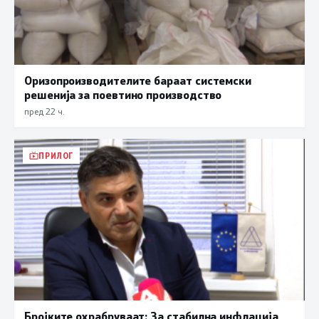
Оризопроизводителите бараат системски
решенија за поевтино производство
пред 22 ч.
ПРИЛОГ
Бројките охрабруваат: За стабилна инфлација