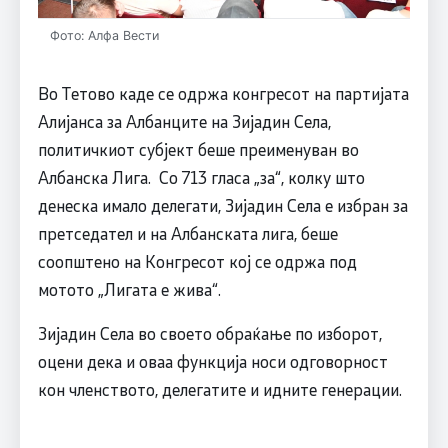
Фото: Алфа Вести
Во Тетово каде се одржа конгресот на партијата
Алијанса за Албанците на Зијадин Села,
политичкиот субјект беше преименуван во
Албанска Лига. Со 713 гласа „за“, колку што
денеска имало делегати, Зијадин Села е избран за
претседател и на Албанската лига, беше
соопштено на Конгресот кој се одржа под
мотото „Лигата е жива“.
Зијадин Села во своето обраќање по изборот,
оцени дека и оваа функција носи одговорност
кон членството, делегатите и идните генерации.