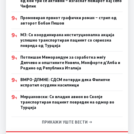
од кои три се активни – изгаснат пожарот кај село
Чифлик
9
Промовиран првиот графички роман – стрип од
Ч
авторот Бобан Пешов
9
МЗ: Со координирана институционална акција
Ч
успешно транспортиран пациент со сериозна
повреда од Турција
9
Потпишан Меморандум за соработка меѓу
Ч
Делчево и општините Новело, Монфорте д’Алба и
Родино од Република Италија
9
ВМРО-ДПМНЕ: СДСM потврди дека Филипче
Ч
испратил осудени насилници
9
Мерџановски: Со владин авион во Скопје
Ч
транспортиран пациент повреден на одмор во
Турција
ПРИКАЖИ УШТЕ ВЕСТИ →