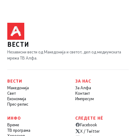
ВЕСТИ
Независни вести од Македонија и светот, дел од медиумската
мрежа ТВ Алфа.
ВЕСТИ
ЗА НАС
Македонија
За Алфа
Свет
Контакт
Економија
Импресум
Прес-релис
ИНФО
СЛЕДЕТЕ НÉ
Време
Facebook
ТВ програма
X / Twitter
Хороскоп