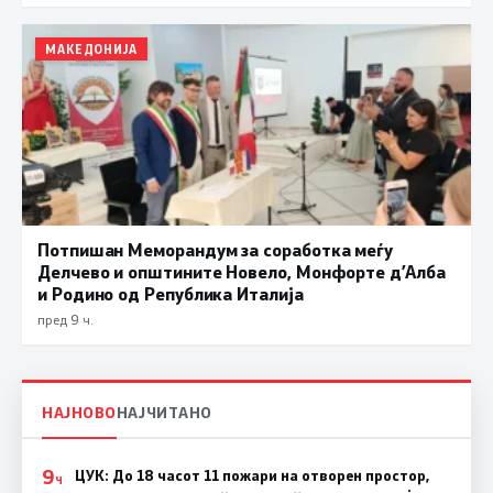
МАКЕДОНИЈА
Потпишан Меморандум за соработка меѓу
Делчево и општините Новело, Монфорте д’Алба
и Родино од Република Италија
пред 9 ч.
НАЈНОВО
НАЈЧИТАНО
9
ЦУК: До 18 часот 11 пожари на отворен простор,
Ч