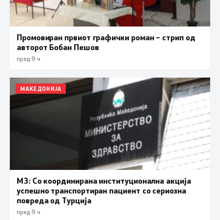
Промовиран првиот графички роман – стрип од
авторот Бобан Пешов
пред 9 ч.
МАКЕДОНИЈА
МЗ: Со координирана институционална акција
успешно транспортиран пациент со сериозна
повреда од Турција
пред 9 ч.