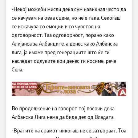
-Некој можеби мисли дека сум навикнал често да
се качувам на оваа сцена, но не е така. Секогаш
се искачува со емоции и со чувство на
одговорност. Таа одговорност, порано како
Алијанса за Албанците, а денес како Албанска
лига, ја имаме пред генерациите што ќе ги
наследат одлуките кои денес ги носиме, рече
Села.
Во продолжение на говорот тој посочи дека
Албанска Лига нема да биде дел од Владата.
-Вратите на срамот никогаш не се затвораат. Тоа