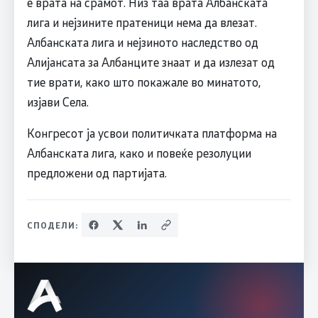
е врата на срамот. Низ таа врата Албанската
лига и нејзините пратеници нема да влезат.
Албанската лига и нејзиното наследство од
Алијансата за Албанците знаат и да излезат од
тие врати, како што покажале во минатото,
изјави Села.
Конгресот ја усвои политичката платформа на
Албанската лига, како и повеќе резолуции
предложени од партијата.
СПОДЕЛИ: