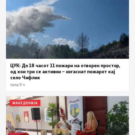
ЦУК: До 18 часот 11 пожари на отворен простор,
од кои три се активни – изгаснат пожарот кај
село Чифлик
пред 9 ч.
МАКЕДОНИЈА