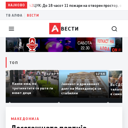
НАЈНОВО
17:42
ЦУК: До 18 часот 11 пожари на отворен простор, од кои т
|
ТВ АЛФА
ВЕСТИ
ВЕСТИ
ТОП
12:50
12:47
12:46
Казни има, но
Јавниот и државниот
Во СДС
удии и
тротинетите се уште ги
долг на Македонија се
талого
возат деца
стабилни
е само
нието
копија
Заев
МАКЕДОНИЈА
Досегашната партија