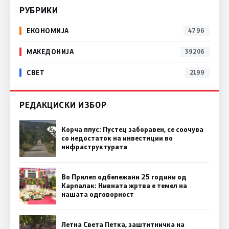
РУБРИКИ
ЕКОНОМИЈА
4796
МАКЕДОНИЈА
39206
СВЕТ
2199
РЕДАКЦИСКИ ИЗБОР
Корча плус: Пустец заборавен, се соочува
со недостаток на инвестиции во
инфраструктурата
Во Прилеп одбележани 25 години од
Карпалак: Нивната жртва е темел на
нашата одговорност
Летна Света Петка, заштитничка на