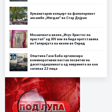
Хуманитарен концерт на фолклорниот
ансамбл „Мегдан” во Стар Дојран
Мозаичната икона „Исус Христос на
престол“ од XIV век ќе биде претставена
во Галеријата на икони во Охрид
Општина Гази Баба организира
комеморативен настан посветен на
десетгодишнината од невремето во кое
загинаа 22 лица