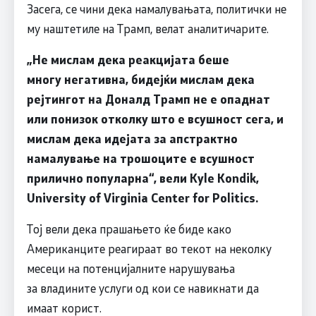
Засега, се чини дека намалувањата, политички не
му наштетиле на Трамп, велат аналитичарите.
„Не мислам дека реакцијата беше
многу негативна, бидејќи мислам дека
рејтингот на Доналд Трамп не е опаднат
или понизок отколку што е всушност сега, и
мислам дека идејата за апстрактно
намалување на трошоците е всушност
прилично популарна“,
вели Kyle Kondik,
University of Virginia Center for Politics.
Тој вели дека прашањето ќе биде како
Американците реагираат во текот на неколку
месеци на потенцијалните нарушувања
за владините услуги од кои се навикнати да
имаат корист.