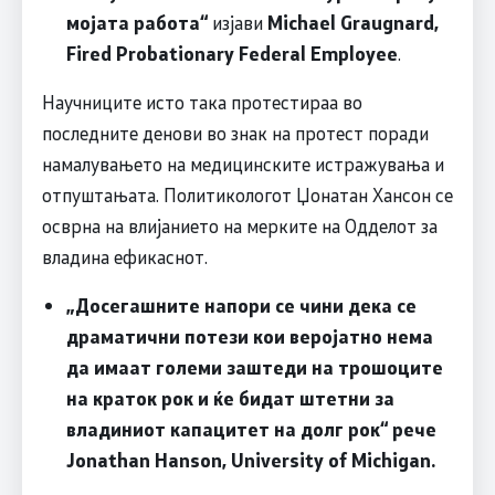
мојата работа“
изјави
Michael Graugnard,
Fired Probationary Federal Employee
.
Научниците исто така протестираа во
последните денови во знак на протест поради
намалувањето на медицинските истражувања и
отпуштањата. Политикологот Џонатан Хансон се
осврна на влијанието на мерките на Одделот за
владина ефикаснот.
„Досегашните напори се чини дека се
драматични потези кои веројатно нема
да имаат големи заштеди на трошоците
на краток рок и ќе бидат штетни за
владиниот капацитет на долг рок“ рече
Jonathan Hanson, University of Michigan
.