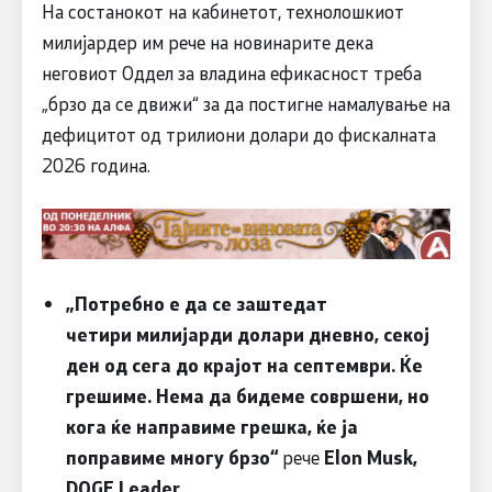
На состанокот на кабинетот, технолошкиот
милијардер им рече на новинарите дека
неговиот Оддел за владина ефикасност треба
„брзо да се движи“ за да постигне намалување на
дефицитот од трилиони долари до фискалната
2026 година.
„Потребно е да се заштедат
четири милијарди долари дневно, секој
ден од сега до крајот на септември. Ќе
грешиме. Нема да бидеме совршени, но
кога ќе направиме грешка, ќе ја
поправиме многу брзо“
рече
Elon Musk,
DOGE Leader
.