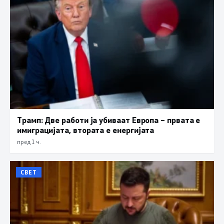
Трамп: Две работи ја убиваат Европа – првата е
имиграцијата, втората е енергијата
пред 1 ч.
СВЕТ