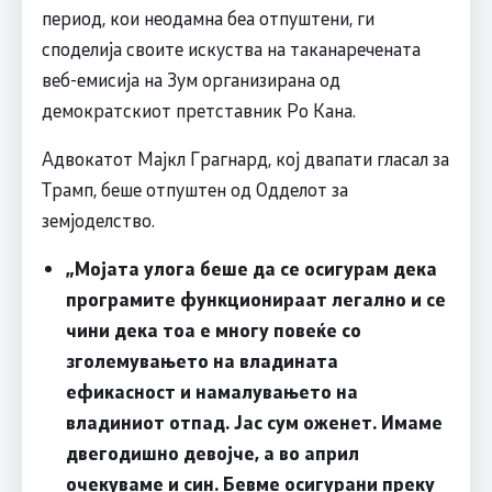
период, кои неодамна беа отпуштени, ги
споделија своите искуства на таканаречената
веб-емисија на Зум организирана од
демократскиот претставник Ро Кана.
Адвокатот Мајкл Грагнард, кој двапати гласал за
Трамп, беше отпуштен од Одделот за
земјоделство.
„Мојата улога беше да се осигурам дека
програмите функционираат легално и се
чини дека тоа е многу повеќе со
зголемувањето на владината
ефикасност и намалувањето на
владиниот отпад. Јас сум оженет. Имаме
двегодишно девојче, а во април
очекуваме и син. Бевме осигурани преку