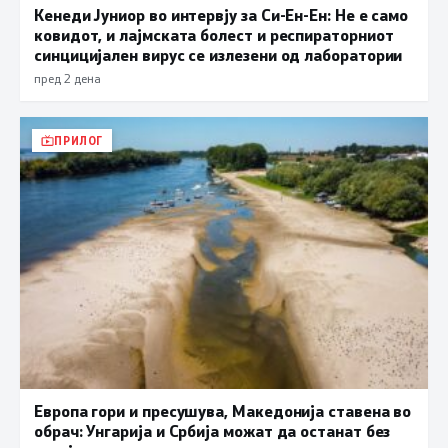
Кенеди Јуниор во интервју за Си-Ен-Ен: Не е само
ковидот, и лајмската болест и респираторниот
синцицијален вирус се излезени од лаборатории
пред 2 дена
ПРИЛОГ
Европа гори и пресушува, Македонија ставена во
обрач: Унгарија и Србија можат да останат без