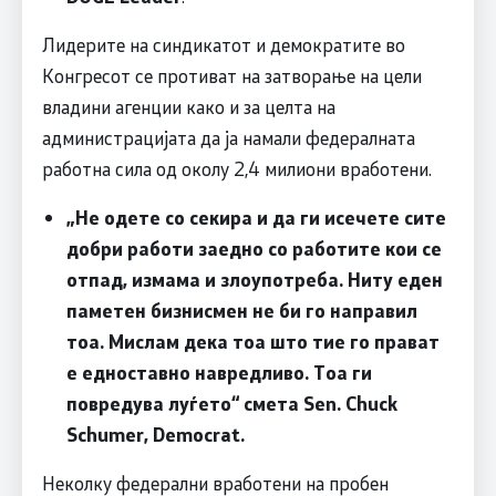
Лидерите на синдикатот и демократите во
Конгресот се противат на затворање на цели
владини агенции како и за целта на
администрацијата да ја намали федералната
работна сила од околу 2,4 милиони вработени.
„Не одете со секира и да ги исечете сите
добри работи заедно со работите кои се
отпад, измама и злоупотреба. Ниту еден
паметен бизнисмен не би го направил
тоа. Мислам дека тоа што тие го прават
е едноставно навредливо. Тоа ги
повредува луѓето“ смета
Sen. Chuck
Schumer, Democrat
.
Неколку федерални вработени на пробен