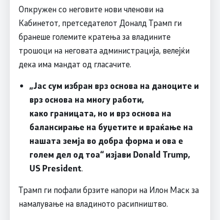
Опкружен со неговите нови членови на
Кабинетот, претседателот Доналд Трамп ги
бранеше големите кратења за владините
трошоци на неговата администрација, велејќи
дека има мандат од гласачите.
„Јас сум избран врз основа на даноците и
врз основа на многу работи,
како границата, но и врз основа на
балансирање на буџетите и враќање на
нашата земја во добра форма и ова е
голем дел од тоа“ изјави
Donald Trump,
US President
.
Трамп ги пофали брзите напори на Илон Маск за
намалување на владиното расипништво.