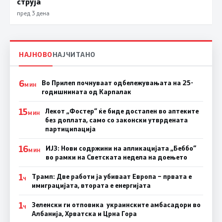
струја
пред 3 дена
НАЈНОВО
НАЈЧИТАНО
6
Во Прилеп почнуваат одбележувањата на 25-
МИН
годишнината од Карпалак
15
Лекот „Фостер“ ќе биде достапен во аптеките
МИН
без доплата, само со законски утврдената
партиципација
16
ИЈЗ: Нови содржини на апликацијата „Беббо“
МИН
во рамки на Светската недела на доењето
1
Трамп: Две работи ја убиваат Европа – првата е
Ч
имиграцијата, втората е енергијата
1
Зеленски ги отповика украинските амбасадори во
Ч
Албанија, Хрватска и Црна Гора