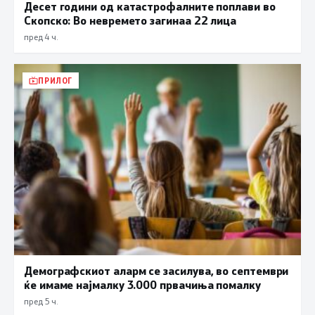
Десет години од катастрофалните поплави во
Скопско: Во невремето загинаа 22 лица
пред 4 ч.
ПРИЛОГ
Демографскиот аларм се засилува, во септември
ќе имаме најмалку 3.000 првачиња помалку
пред 5 ч.