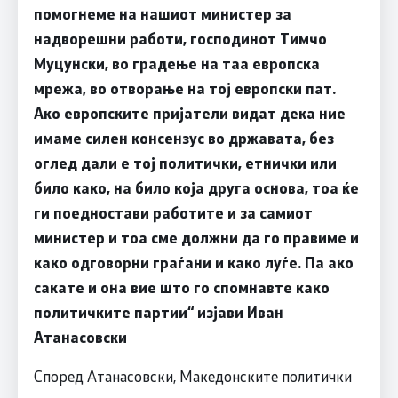
помогнеме на нашиот министер за
надворешни работи, господинот Тимчо
Муцунски, во градење на таа европска
мрежа, во отворање на тој европски пат.
Ако европските пријатели видат дека ние
имаме силен консензус во државата, без
оглед дали е тој политички, етнички или
било како, на било која друга основа, тоа ќе
ги поедностави работите и за самиот
министер и тоа сме должни да го правиме и
како одговорни граѓани и како луѓе. Па ако
сакате и она вие што го спомнавте како
политичките партии“ изјави Иван
Атанасовски
Според Атанасовски, Македонските политички