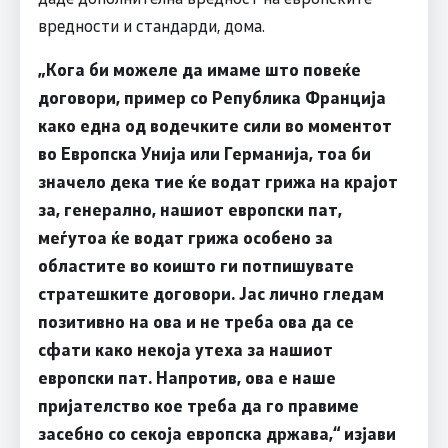
вредности и стандарди, дома.
„Кога би можеле да имаме што повеќе
договори, пример со Република Франција
како една од водечките сили во моментот
во Европска Унија или Германија, тоа би
значело дека тие ќе водат грижа на крајот
за, генерално, нашиот европски пат,
меѓутоа ќе водат грижа особено за
областите во коишто ги потпишувате
стратешките договори. Јас лично гледам
позитивно на ова и не треба ова да се
сфати како некоја утеха за нашиот
европски пат. Напротив, ова е наше
пријателство кое треба да го правиме
засебно со секоја европска држава,“ изјави