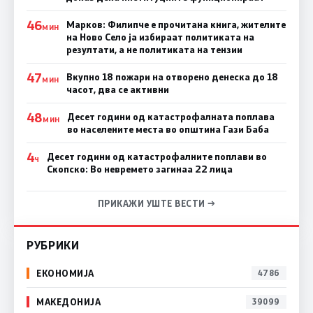
46
Марков: Филипче е прочитана книга, жителите
МИН
на Ново Село ја избираат политиката на
резултати, а не политиката на тензии
47
Вкупно 18 пожари на отворено денеска до 18
МИН
часот, два се активни
48
Десет години од катастрофалната поплава
МИН
во населените места во општина Гази Баба
4
Десет години од катастрофалните поплави во
Ч
Скопско: Во невремето загинаа 22 лица
ПРИКАЖИ УШТЕ ВЕСТИ →
РУБРИКИ
ЕКОНОМИЈА
4786
МАКЕДОНИЈА
39099