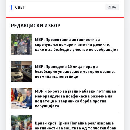
СВЕТ
2194
РЕДАКЦИСКИ ИЗБОР
МВР: Превентивни активности за
спречување пожари и имотни деликти,
како и за безбедно учество во сообраќајот
МВР: Приведени 15 лица поради
безобѕирно управување моторно возило,
петмина малолетници
МВР и Бирото за јавни набавки потпишаа
меморандум за поефикасна размена на
податоци и заедничка борба против
корупцијата
Црвен крст Крива Паланка реализираше
активности за заштита од топлотен бран