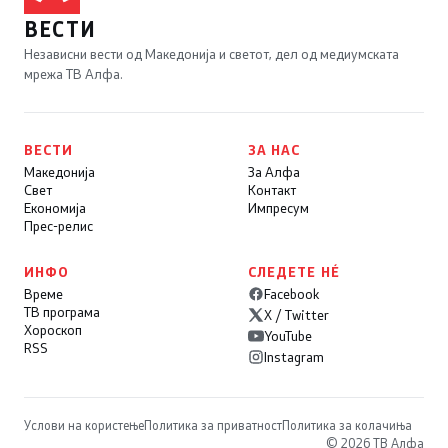
ВЕСТИ
Независни вести од Македонија и светот, дел од медиумската
мрежа ТВ Алфа.
ВЕСТИ
ЗА НАС
Македонија
За Алфа
Свет
Контакт
Економија
Импресум
Прес-релис
ИНФО
СЛЕДЕТЕ НÉ
Време
Facebook
ТВ програма
X / Twitter
Хороскоп
YouTube
RSS
Instagram
Услови на користење
Политика за приватност
Политика за колачиња
© 2026 ТВ Алфа