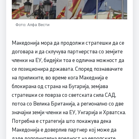
Фото: Алфа Вести
Македонија мора да продолжи стратешки да се
договара и да склучува партнерства со земјите
членки на ЕУ, бидејќи тоа е одлична можност да
се позиционира државата. Според познавачите
на приликите, во време кога Македнија е
блокирана од страна на Бугарија, земјава
стратешки се поврза со светската сила САД,
потоа со Велика Британија, а регионално со две
значајни земји членки на ЕУ, Унгарија и Хрватска.
Потребна е стратегија што покажува дека
Македонија е доверлив партнер кој може да
даде дополнителна вредност на европските