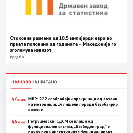
Стоковна размена од 10,5 милијарди евра во
првата половина од годината – Македонија го
зголемува извозот
пред 6 ч.
НАЈНОВО
НАЈЧИТАНО
44
МВР: 222 сообраќајни прекршоци од возачи
МИН
на мотоцикли, 14 лишени поради безобѕирно
возење
45
Петрушевски: СДСМ се плаши од
МИН
функционален систем, „Безбеден град“ е
доказ дека институциите функционираат