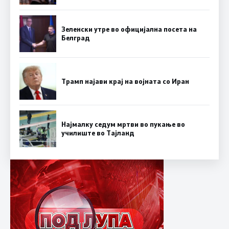
Зеленски утре во официјална посета на
Белград
Трамп најави крај на војната со Иран
Најмалку седум мртви во пукање во
училиште во Тајланд