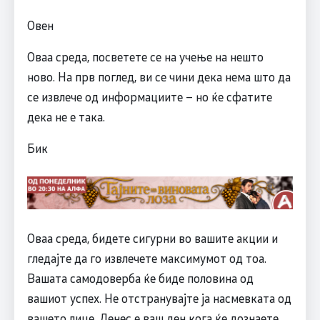
Овен
Оваа среда, посветете се на учење на нешто
ново. На прв поглед, ви се чини дека нема што да
се извлече од информациите – но ќе сфатите
дека не е така.
Бик
Оваа среда, бидете сигурни во вашите акции и
гледајте да го извлечете максимумот од тоа.
Вашата самодоверба ќе биде половина од
вашиот успех. Не отстранувајте ја насмевката од
вашето лице. Денес е ваш ден кога ќе дознаете