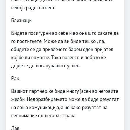
некоја радосна вест.
Близнаци
Бидете посигурни во себе и во она што сакате да
го постигнете. Може да ви биде тешко , па,
обидете се да привлечете барем еден пријател
кој ќе ви помогне. Така поленсо и побрзо ќе
дојдете до посакуваниот успех.
Рак
Вашиот партнер ќе биде многу јасен во неговите
желби. Недоразбирањето може да биде резултат
на лоша комуникација, а не како резултат на
невнимание од негова страна.
Лав