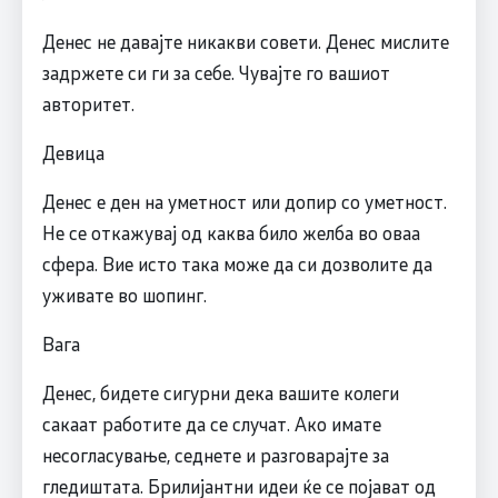
Денес не давајте никакви совети. Денес мислите
задржете си ги за себе. Чувајте го вашиот
авторитет.
Девица
Денес е ден на уметност или допир со уметност.
Не се откажувај од каква било желба во оваа
сфера. Вие исто така може да си дозволите да
уживате во шопинг.
Вага
Денес, бидете сигурни дека вашите колеги
сакаат работите да се случат. Ако имате
несогласување, седнете и разговарајте за
гледиштата. Брилијантни идеи ќе се појават од