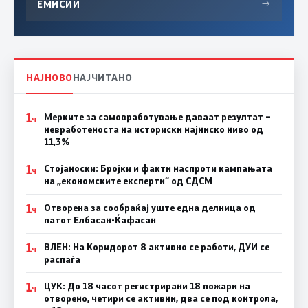
ЕМИСИИ
→
НАЈНОВО
НАЈЧИТАНО
1
Мерките за самовработување даваат резултат –
Ч
невработеноста на историски најниско ниво од
11,3%
1
Стојаноски: Бројки и факти наспроти кампањата
Ч
на „економските експерти“ од СДСM
1
Отворена за сообраќај уште една делница од
Ч
патот Елбасан-Ќафасан
1
ВЛЕН: На Коридорот 8 активно се работи, ДУИ се
Ч
распаѓа
1
ЦУК: До 18 часот регистрирани 18 пожари на
Ч
отворено, четири се активни, два се под контрола,