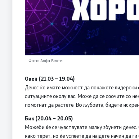
Фото: Алфа Вести
Овен (21.03 – 19.04)
Денес ќе имате можност да покажете лидерски с
ситуациите околу вас. Може да се соочите со не
помогнат да растете. Во љубовта, бидете искрен
Бик (20.04 – 20.05)
Можеби ќе се чувствувате малку збунети денес.
како терет, но ќе успеете да најдете начин да г