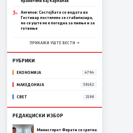
бранители кај Карпалак
3
Ангелов: Состојбата со водата во
Ч
Гостивар постепено се стабилизира,
но се уште не е погодна за пиење и за
готвење
ПРИКАЖИ УШТЕ ВЕСТИ →
РУБРИКИ
ЕКОНОМИЈА
4794
МАКЕДОНИЈА
39162
СВЕТ
2198
РЕДАКЦИСКИ ИЗБОР
Министерот Ферати се сретна