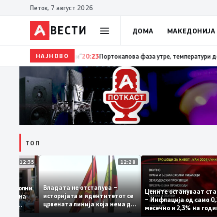
Петок, 7 август 2026
ВЕСТИ
ДОМА
МАКЕДОНИЈА
НАЈНОВО
20:24
Сиљановска Давкова на Свечената академија
ТОП
12:35
12:28
Владата не отстапува –
 се задоволни
Цените остануваат
историјата и идентитетот се
учениците на
– Инфлација од сам
црвената линија која нема да
ржавната
месечно и 2,3% на 
се погази
ниво