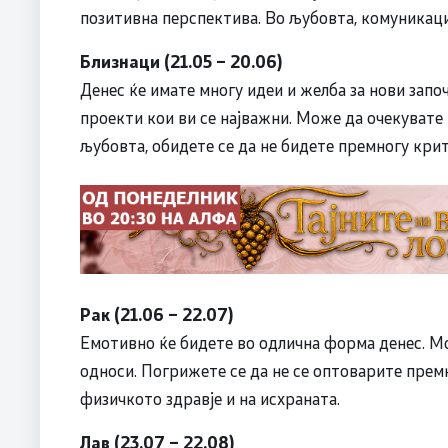
позитивна перспектива. Во љубовта, комуникациј
Близнаци (21.05 – 20.06)
Денес ќе имате многу идеи и желба за нови запо
проекти кои ви се најважни. Може да очекувате 
љубовта, обидете се да не бидете премногу крит
Рак (21.06 – 22.07)
Емотивно ќе бидете во одлична форма денес. Мо
односи. Погрижете се да не се оптоварите прем
физичкото здравје и на исхраната.
Лав (23.07 – 22.08)