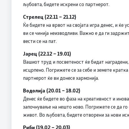
љубовта, бидете искрени со партнерот.
Стрелец (22.11 – 21.12)
Ќе бидете на врвот на својата игра денес, и ќе
ви се чинија неизводливи. Важно е да ги задрж
вести се на пат.
Јарец (22.12 – 19.01)
Вашиот труд и посветеност ќе бидат наградени,
исцрпено. Погрижете се за себе и земете кратка
партнерот ќе ви донесе хармонија.
Водолија (20.01 – 18.02)
Денес ќе бидете во фаза на креативност и инова
започнување на нешто ново. Погрижете се да го
живот. Во љубовта, бидете отворени за нови иск
Риби (19.02 – 20.03)