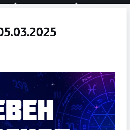
половина тунел во слепа
улица, сега имаме целин
05.03.2025