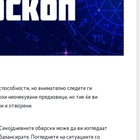
пособности, но внимателно следете ги
кои неочекувани предизвици, но тие ќе ви
и и отворени.
 Секојдневните обврски може да ви изгледаат
и балансирате. Погледнете на ситуациите со