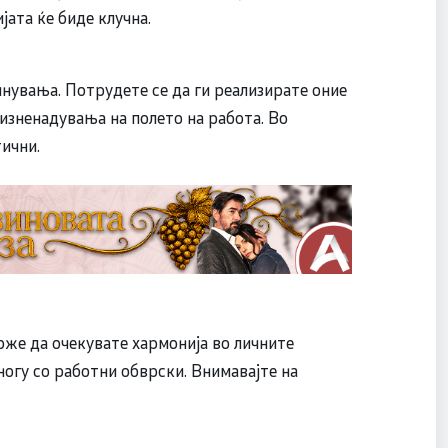
ата ќе биде клучна.
чнувања. Потрудете се да ги реализирате оние
изненадувања на полето на работа. Во
ични.
же да очекувате хармонија во личните
ногу со работни обврски. Внимавајте на