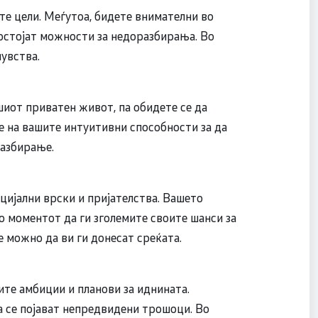
ите цели. Меѓутоа, бидете внимателни во
постојат можности за недоразбирања. Во
увства.
шиот приватен живот, па обидете се да
те на вашите интуитивни способности за да
разбирање.
цијални врски и пријателства. Вашето
о моментот да ги зголемите своите шанси за
 можно да ви ги донесат среќата.
те амбиции и планови за иднината.
а се појават непредвидени трошоци. Во