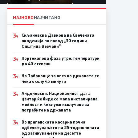
првачиња помалку
а
НАЈНОВО
НАЈЧИТАНО
3
Сиљановска Давкова на Свечената
Ч
академија по повод „30 години
Општина Вевчани“
3
Портокалова фаза утре, температури
Ч
до 40 степени
3
На Табановце за влез во државата се
Ч
чека околу 45 минути
3
Андоновски: Националниот дата
Ч
центар ќе биде со мала инсталирана
моќност и ќе служи исклучиво за
потребите на државата
3
Во прилепската касарна почна
Ч
одбележувањето на 25-годишнината
од загинувањето на десетте