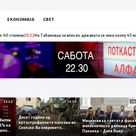
ЕКОНОМИЈА
СВЕТ
 по повод „30 години Општина Вевчани“
20:23
Портокалова фаза утре, те
12:12
15:20
Десет години од
 стабилни
Мицкоски за третата фа
катастрофалните поплави во
о 0,1% на
железничката делница 
Скопско: Во невремето
годишно
Паланка – Деве Баир:
загинаа 22 лица
Проектот нема да заврш