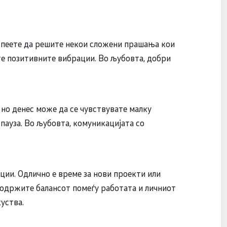
 успеете да решите некои сложени прашања кои
ите позитивните вибрации. Во љубовта, добри
 но денес може да се чувствувате малку
 пауза. Во љубовта, комуникацијата со
ции. Одлично е време за нови проекти или
 одржите балансот помеѓу работата и личниот
уства.