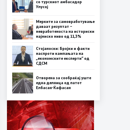
со турскиот амбасадор
Улусој
Мерките за самовработување
даваат резултат –
невработеноста на историски
најниско ниво од 11,3%
Стојаноски: Бројки и факти
наспроти кампањата на
„економските експерти“ од
СДСM
Отворена за сообраќај уште
една делница од патот
Елбасан-Ќафасан