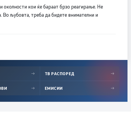
и околности кои ќе бараат брзо реагирање. Не
. Во љубовта, треба да бидете внимателни и
→
ТВ РАСПОРЕД
→
ОВИ
→
ЕМИСИИ
→