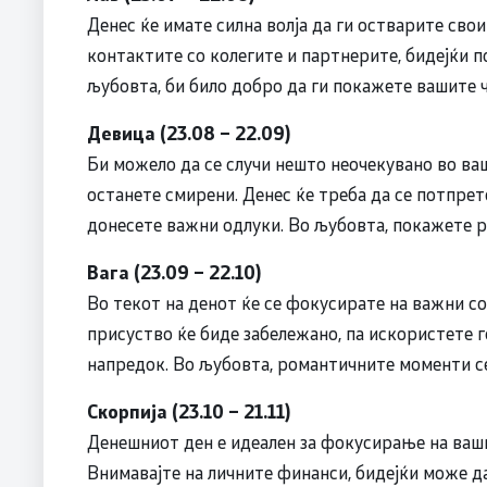
Денес ќе имате силна волја да ги остварите сво
контактите со колегите и партнерите, бидејќи 
љубовта, би било добро да ги покажете вашите ч
Девица (23.08 – 22.09)
Би можело да се случи нешто неочекувано во ва
останете смирени. Денес ќе треба да се потпре
донесете важни одлуки. Во љубовта, покажете 
Вага (23.09 – 22.10)
Во текот на денот ќе се фокусирате на важни со
присуство ќе биде забележано, па искористете г
напредок. Во љубовта, романтичните моменти се
Скорпија (23.10 – 21.11)
Денешниот ден е идеален за фокусирање на ваши
Внимавајте на личните финанси, бидејќи може д