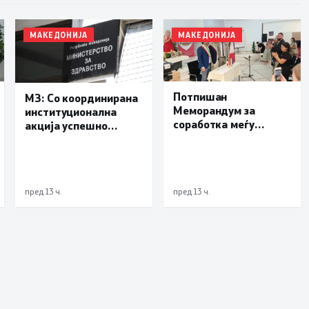
МАКЕДОНИЈА
МАКЕДОНИЈА
Потпишан
МЗ: Со координирана
Меморандум за
институционална
соработка меѓу
акција успешно
Делчево и општините
транспортиран
Новело, Монфорте
пациент со сериозна
д’Алба и Родино од
повреда од Турција
Република Италија
пред 13 ч.
пред 13 ч.