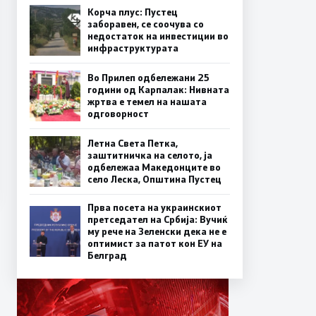
Корча плус: Пустец
заборавен, се соочува со
недостаток на инвестиции во
инфраструктурата
Во Прилеп одбележани 25
години од Карпалак: Нивната
жртва е темел на нашата
одговорност
Летна Света Петка,
заштитничка на селото, ја
одбележаа Македонците во
село Леска, Општина Пустец
Прва посета на украинскиот
претседател на Србија: Вучиќ
му рече на Зеленски дека не е
оптимист за патот кон ЕУ на
Белград