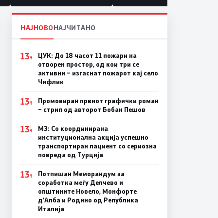
НАЈНОВО
НАЈЧИТАНО
13
ЦУК: До 18 часот 11 пожари на
Ч
отворен простор, од кои три се
активни – изгаснат пожарот кај село
Чифлик
13
Промовиран првиот графички роман
Ч
– стрип од авторот Бобан Пешов
13
МЗ: Со координирана
Ч
институционална акција успешно
транспортиран пациент со сериозна
повреда од Турција
13
Потпишан Меморандум за
Ч
соработка меѓу Делчево и
општините Новело, Монфорте
д’Алба и Родино од Република
Италија