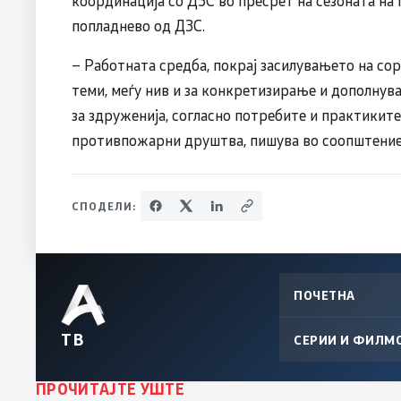
координација со ДЗС во пресрет на сезоната на
попладнево од ДЗС.
– Работната средба, покрај засилувањето на со
теми, меѓу нив и за конкретизирање и дополнув
за здруженија, согласно потребите и практикит
противпожарни друштва, пишува во соопштение
СПОДЕЛИ:
ПОЧЕТНА
ТВ
СЕРИИ И ФИЛМ
ПРОЧИТАЈТЕ УШТЕ