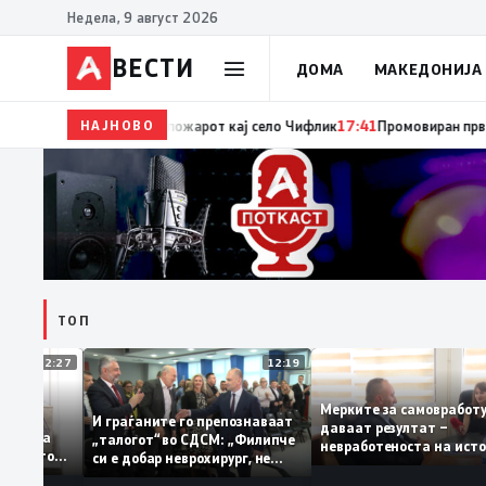
Недела, 9 август 2026
ВЕСТИ
ДОМА
МАКЕДОНИЈА
НАЈНОВО
17:42
ЦУК: До 18 часот 11 пожари на отворен прос
ТОП
12:27
12:19
Мерките за самовра
уваат: За
И граѓаните го препознаваат
даваат резултат –
ција треба
„талогот“ во СДСМ: „Филипче
невработеноста на и
 домашното
си е добар неврохирург, не
најниско ниво од 11,
треба се занимава со