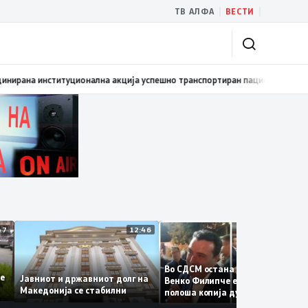
|
|
ТВ АЛФА
ВЕСТИ
мовиран првиот графички роман – стрип од авторот Бобан Пешов
17:40
12:47
12:46
12:3
Во СДСМ остана само талогот
е се
Јавниот и државниот долг на
Венко Филипче е само бледа 
Македонија се стабилни
полоша копија дури и од Зора
Заев