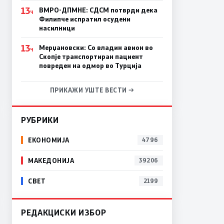
13
ВМРО-ДПМНЕ: СДСM потврди дека
Ч
Филипче испратил осудени
насилници
13
Мерџановски: Со владин авион во
Ч
Скопје транспортиран пациент
повреден на одмор во Турција
ПРИКАЖИ УШТЕ ВЕСТИ →
РУБРИКИ
ЕКОНОМИЈА
4796
МАКЕДОНИЈА
39206
СВЕТ
2199
РЕДАКЦИСКИ ИЗБОР