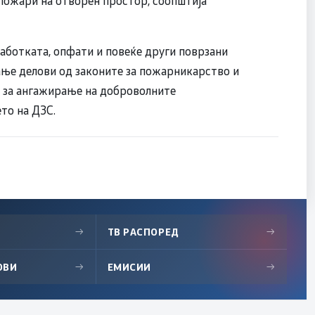
 пожари на отворен простор, соопштија
работката, опфати и повеќе други поврзани
ање делови од законите за пожарникарство и
е за ангажирање на доброволните
то на ДЗС.
→
ТВ РАСПОРЕД
→
ОВИ
→
ЕМИСИИ
→