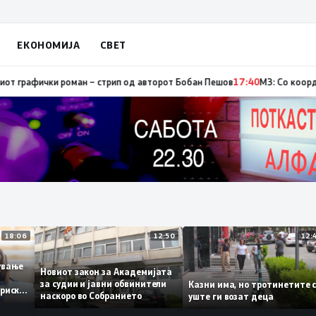
ЕКОНОМИЈА
СВЕТ
тор, од кои три се активни – изгаснат пожарот кај село Чифлик
17:41
Про
18:06
12:50
ботување
Новиот закон за Академијата
за судии и јавни обвинители
Казни има, но тротинетит
сториски
наскоро во Собранието
уште ги возат деца
3%