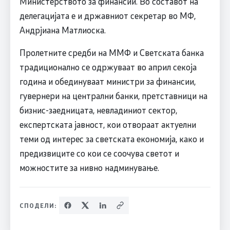
Министерството за финансии. Во составот на
делегацијата е и државниот секретар во МФ,
Андрјиана Матлиоска.
Пролетните средби на ММФ и Светската банка
традиционално се одржуваат во април секоја
година и обединуваат министри за финансии,
гувернери на централни банки, претставници на
бизнис-заедницата, невладиниот сектор,
експертската јавност, кои отвораат актуелни
теми од интерес за светската економија, како и
предизвиците со кои се соочува светот и
можностите за нивно надминувaње.
СПОДЕЛИ: