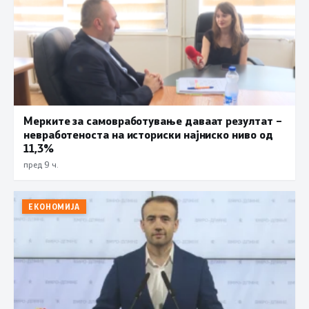
Мерките за самовработување даваат резултат –
невработеноста на историски најниско ниво од
11,3%
пред 9 ч.
ЕКОНОМИЈА