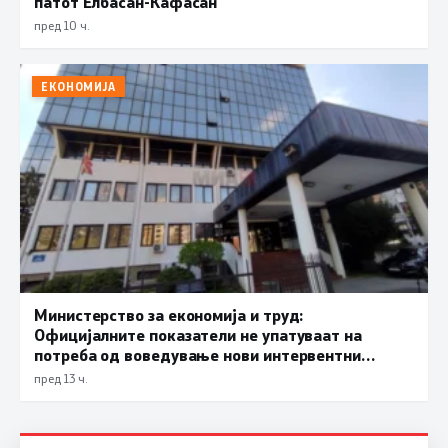
патот Елбасан-Ќафасан
пред 10 ч.
ЕКОНОМИЈА
Министерство за економија и труд:
Официјалните показатели не упатуваат на
потреба од воведување нови интервентни
мерки, ценовните движења се стабилни
пред 13 ч.