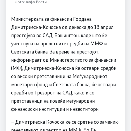
Фото: Алфа Вести
Министерката за финансии Гордана
Димитриеска-Кочоска од денеска до 18 април
престојува во САД, Вашингтон, каде што ќе
учествува на пролетните средби на ММФ и
Светската банка. За време на престојот,
информираат од Министерството за финансии
(МФ), Димитриеска-Кочоска ќе оствари средби
со високи претставници на Меѓународниот
монетарен фонд и Светската банка, ќе оствари
средби во Трезорот на САД, како и со
претставници на повеќе меѓународни
финансиски институции и инвеститори.
– Димитриеска Кочоска ќе се сретне со заменик-
генералниот директор на ММФ, Бо Ли,