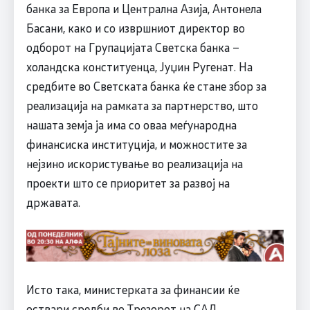
банка за Европа и Централна Азија, Антонела
Басани, како и со извршниот директор во
одборот на Групацијата Светска банка –
холандска конституенца, Јуџин Ругенат. На
средбите во Светската банка ќе стане збор за
реализација на рамката за партнерство, што
нашата земја ја има со оваа меѓународна
финансиска институција, и можностите за
нејзино искористување во реализација на
проекти што се приоритет за развој на
државата.
Исто така, министерката за финансии ќе
оствари средби во Трезорот на САД,