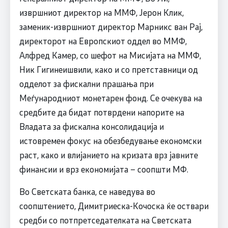
извршниот директор на ММФ, Јерон Клик,
заменик-извршниот директор Марникс ван Рај,
директорот на Европскиот оддел во ММФ,
Алфред Камер, со шефот на Мисијата на ММФ,
Ник Гигинеишвили, како и со претставници од
одделот за фискални прашања при
Меѓународниот монетарен фонд. Се очекува на
средбите да бидат потврдени напорите на
Владата за фискална консолидација и
истовремен фокус на обезбедување економски
раст, како и влијанието на кризата врз јавните
финансии и врз економијата – соопшти МФ.
Во Светската банка, се наведува во
соопштението, Димитриеска-Кочоска ќе оствари
средби со потпретседателката на Светската