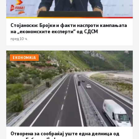
Стојаноски: Бројки и факти наспроти кампањата
на „економските експерти“ од СДСM
пред 10 ч.
ЕКОНОМИЈА
Отворена за сообраќај уште една делница од