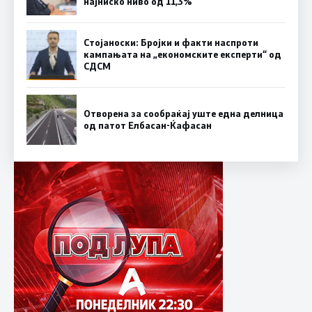
најниско ниво од 11,3%
Стојаноски: Бројки и факти наспроти
кампањата на „економските експерти“ од
СДСM
Отворена за сообраќај уште една делница
од патот Елбасан-Ќафасан