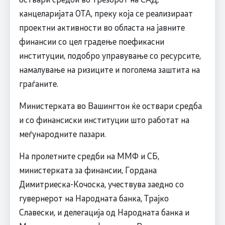
канцеларијата ОТА, преку која се реализираат
проектни активности во областа на јавните
финансии со цел градење поефикасни
институции, подобро управување со ресурсите,
намалување на ризиците и поголема заштита на
граѓаните.
Министерката во Вашингтон ќе оствари средба
и со финансиски институции што работат на
меѓународните пазари.
На пролетните средби на ММФ и СБ,
министерката за финансии, Гордана
Димитриеска-Кочоска, учествува заедно со
гувернерот на Народната банка, Трајко
Славески, и делегација од Народната банка и