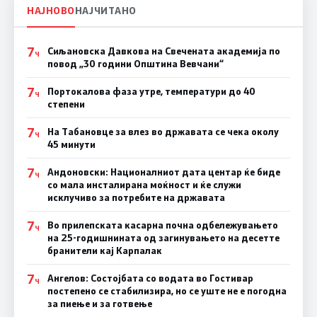
НАЈНОВО
НАЈЧИТАНО
7
Сиљановска Давкова на Свечената академија по
Ч
повод „30 години Општина Вевчани“
7
Портокалова фаза утре, температури до 40
Ч
степени
7
На Табановце за влез во државата се чека околу
Ч
45 минути
7
Андоновски: Националниот дата центар ќе биде
Ч
со мала инсталирана моќност и ќе служи
исклучиво за потребите на државата
7
Во прилепската касарна почна одбележувањето
Ч
на 25-годишнината од загинувањето на десетте
бранители кај Карпалак
7
Ангелов: Состојбата со водата во Гостивар
Ч
постепено се стабилизира, но се уште не е погодна
за пиење и за готвење