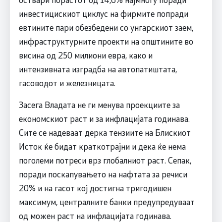
инвестицискиот циклус на фирмите попради
евтините пари обезбедени со унгарскиот заем,
инфраструктурните проекти на општините во
висина од 250 милиони евра, како и
интензивната изградба на автопатиштата,
гасоводот и железницата.
Засега Владата не ги менува проекциите за
економскиот раст и за инфлацијата годинава.
Сите се надеваат дерка тензиите на Блискиот
Исток ќе бидат краткотрајни и дека ќе нема
поголеми потреси врз глобалниот раст. Сепак,
поради поскапувањето на нафтата за речиси
20% и на гасот кој достигна тригодишен
максимум, централните банки предупредуваат
од можен раст на инфлацијата годинава.