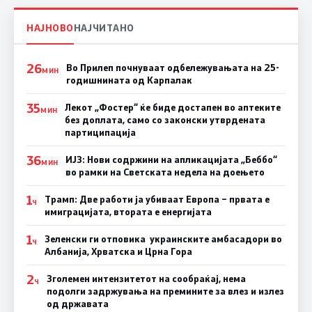
НАЈНОВО
НАЈЧИТАНО
26
Во Прилеп почнуваат одбележувањата на 25-
МИН
годишнината од Карпалак
35
Лекот „Фостер“ ќе биде достапен во аптеките
МИН
без доплата, само со законски утврдената
партиципација
36
ИЈЗ: Нови содржини на апликацијата „Беббо“
МИН
во рамки на Светската недела на доењето
1
Трамп: Две работи ја убиваат Европа – првата е
Ч
имиграцијата, втората е енергијата
1
Зеленски ги отповика украинските амбасадори во
Ч
Албанија, Хрватска и Црна Гора
2
Зголемен интензитетот на сообраќај, нема
Ч
подолги задржувања на премините за влез и излез
од државата