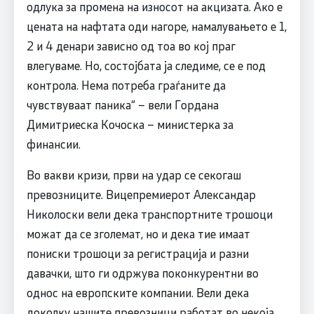
одлука за промена на износот на акцизата. Ако е
цената на нафтата оди нагоре, намалувањето е 1,
2 и 4 денари зависно од тоа во кој праг
влегуваме. Но, состојбата ја следиме, се е под
контрола. Нема потреба граѓаните да
чувствуваат паника“ – вели Гордана
Димитриеска Кочоска – министерка за
финансии.
Во вакви кризи, први на удар се секогаш
превозниците. Вицепремиерот Александар
Николоски вели дека транспортните трошоци
можат да се зголемат, но и дека тие имаат
пониски трошоци за регистрација и разни
давачки, што ги одржува поконкурентни во
однос на европските компании. Вели дека
доколку нашите превозници работат во некоја