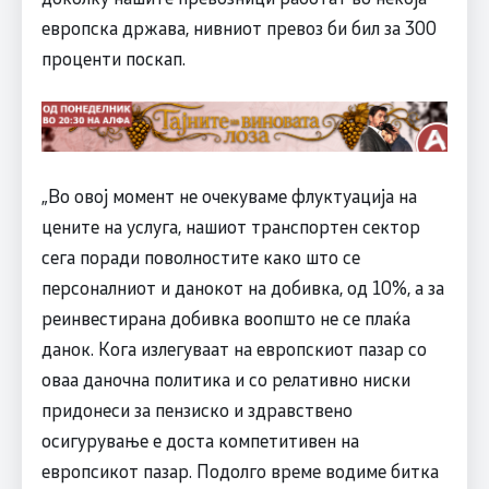
европска држава, нивниот превоз би бил за 300
проценти поскап.
„Во овој момент не очекуваме флуктуација на
цените на услуга, нашиот транспортен сектор
сега поради поволностите како што се
персоналниот и данокот на добивка, од 10%, а за
реинвестирана добивка воопшто не се плаќа
данок. Кога излегуваат на европскиот пазар со
оваа даночна политика и со релативно ниски
придонеси за пензиско и здравствено
осигурување е доста компетитивен на
европсикот пазар. Подолго време водиме битка