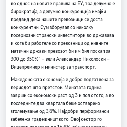
во однос на новите правила на ЕУ, тоа делумно е
бирократија, а делумно конкуренција имајќи
предвид дека нашите превозници се доста
конкурентни. Сум зборувал со неколку
посериозни странски инвеститори во државава
и кога би работеле со превозници од нивните
матични држави превозот би им бил поскап за
300 до 350%“ – вели Александар Николоски –
Вицепремиер и министер за транспорт.
Македонската економија е добро подготвена за
периодот што претстои. Минатата година
заврши со економски раст од 3 и пол отсто, а во
последните два квартала беше остварено
зголемување од 3,8%. Најдобри перформанси
забележа градежништвото. Овој сектор го
оствари порастот од 14,6% најмногу поради