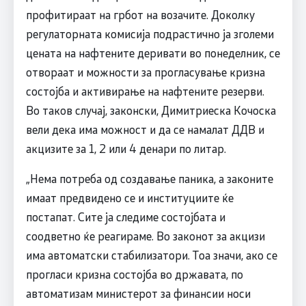
профитираат на грбот на возачите. Доколку
регулаторната комисија подрастично ја зголеми
цената на нафтените деривати во понеделник, се
отвораат и можности за прогласување кризна
состојба и активирање на нафтените резерви.
Во таков случај, законски, Димитриеска Кочоска
вели дека има можност и да се намалат ДДВ и
акцизите за 1, 2 или 4 денари по литар.
„Нема потреба од создавање паника, а законите
имаат предвидено се и институциите ќе
постапат. Сите ја следиме состојбата и
соодветно ќе реагираме. Во законот за акцизи
има автоматски стабилизатори. Тоа значи, ако се
прогласи кризна состојба во државата, по
автоматизам министерот за финансии носи