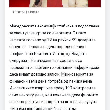
Фото: Алфа Вести
Македонската економија стабилна и подготвена
за евентуална криза со енергенси. Откако
нафтата поскапе од 72 на речиси 89 долари за
барел за неполна недела поради воениот
конфликт на Блискиот Исток, од Владата
смируваат. На вчерашниот состанок со
надлежните, нафтените компании информирале
дека имаат доволно залихи. Министерката за
финансии вели дека потреба од паника нема.
Инспекциите извршиле преку 100 контроли за
само неколку дена, кои покажале дека фирмите
совесно работат и покрај тоа што не исклучува
дека има поединци кои ќе сакаат да