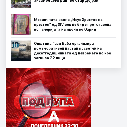
ансамбл „Мегдан” во Стар Дојран
Мозаичната икона „Исус Христос на
престол“ од XIV век ќе биде претставена
во Галеријата на икони во Охрид
Општина Гази Баба организира
комеморативен настан посветен на
десетгодишнината од невремето во кое
загинаа 22 лица