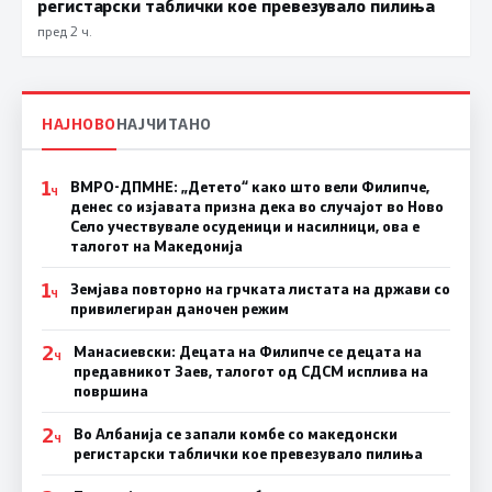
регистарски таблички кое превезувало пилиња
пред 2 ч.
НАЈНОВО
НАЈЧИТАНО
1
ВМРО-ДПМНЕ: „Детето“ како што вели Филипче,
Ч
денес со изјавата призна дека во случајот во Ново
Село учествувале осуденици и насилници, ова е
талогот на Македонија
1
Земјава повторно на грчката листата на држави со
Ч
привилегиран даночен режим
2
Манасиевски: Децата на Филипче се децата на
Ч
предавникот Заев, талогот од СДСМ исплива на
површина
2
Во Албанија се запали комбе со македонски
Ч
регистарски таблички кое превезувало пилиња