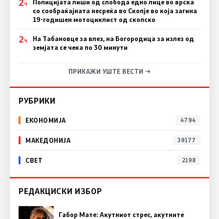
2
Полицијата лиши од слобода едно лице во врска
Ч
со сообраќајната несреќа во Скопје во која загина
19-годишен мотоциклист од скопско
2
На Табановце за влез, на Богородица за излез од
Ч
земјата се чека по 30 минути
ПРИКАЖИ УШТЕ ВЕСТИ →
РУБРИКИ
ЕКОНОМИЈА
4794
МАКЕДОНИЈА
39177
СВЕТ
2198
РЕДАКЦИСКИ ИЗБОР
Габор Мате: Акутниот стрес, акутните