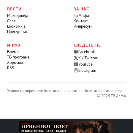
ВЕСТИ
ЗА НАС
Македонија
За Алфа
Свет
Контакт
Економија
Импресум
Прес-релис
ИНФО
СЛЕДЕТЕ НÉ
Време
Facebook
ТВ програма
X / Twitter
Хороскоп
YouTube
RSS
Instagram
Услови на користење
Политика за приватност
Политика за колачиња
© 2026 ТВ Алфа