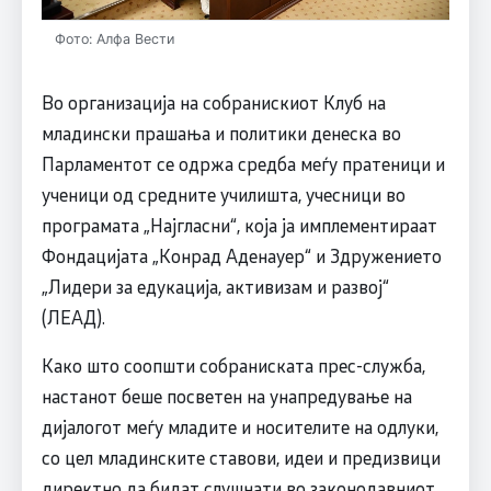
Фото: Алфа Вести
Во организација на собранискиот Клуб на
младински прашања и политики денеска во
Парламентот се одржа средба меѓу пратеници и
ученици од средните училишта, учесници во
програмата „Најгласни“, која ја имплементираат
Фондацијата „Конрад Аденауер“ и Здружението
„Лидери за едукација, активизам и развој“
(ЛЕАД).
Како што соопшти собраниската прес-служба,
настанот беше посветен на унапредување на
дијалогот меѓу младите и носителите на одлуки,
со цел младинските ставови, идеи и предизвици
директно да бидат слушнати во законодавниот