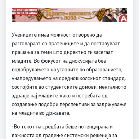
Учениците имаа можност отворено да
разговараат со пратениците и да поставуваат
прашања за теми што директно ги засегаат
младите. Во фокусот на дискусијата беа
подобрувањето на условите во образованието,
унапредувањето на средношколскиот стандард,
состојбите во студентските домови, менталното
здравје кај младите, како и потребата од
создавање подобри перспективи за задржување
на младите во државата.
-Во текот на средбата беше потенцирана и
важноста од градење системски решенија за