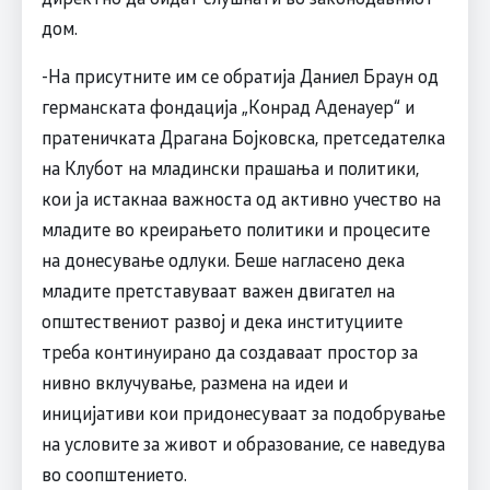
дом.
-На присутните им се обратија Даниел Браун од
германската фондација „Конрад Аденауер“ и
пратеничката Драгана Бојковска, претседателка
на Клубот на младински прашања и политики,
кои ја истакнаа важноста од активно учество на
младите во креирањето политики и процесите
на донесување одлуки. Беше нагласено дека
младите претставуваат важен двигател на
општествениот развој и дека институциите
треба континуирано да создаваат простор за
нивно вклучување, размена на идеи и
иницијативи кои придонесуваат за подобрување
на условите за живот и образование, се наведува
во соопштението.