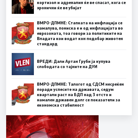
кортизол и адреналин ќе ве спасат, кога се
хронични ќе ве убијат
ВМРО-ДПМНЕ: Стапката на инфлација се
намалува, пониска е и од инфлацијата во
еврозоната, тоа говори за политиките на
Владата кои водат кон подобар животен
стандард
ВРЕДИ: Дали Артан Груби ја купува
слободата со тајните на ДУИ
ВМРО-ДПМНЕ: Талогот од СДСМ несреќен
поради успесите на државата, седум
квартали раст на БДП над 3 отсто и
намален државен долг се показатели за
економска стабилност