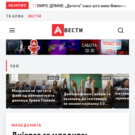
НАЈНОВО
10:37
ВМРО-ДПМНЕ: „Детето“ како што вели Филипче, денес со и
|
ТВ АЛФА
ВЕСТИ
ВЕСТИ
ТОП
15:20
14:12
13:45
Просек
Мицкоски за третата
матура 
Демографскиот аларм се
фаза од железничката
о: Во
оценка
засилува, во септември
делница Крива Паланка
а 22
ќе имаме најмалку 3.000
– Деве Баир: Проектот
првачиња помалку
нема да заврши на
половина тунел во слепа
улица, сега имаме
целина
МАКЕДОНИЈА
Дијалог со младите: