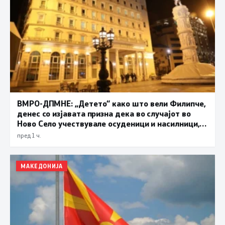
ВМРО-ДПМНЕ: „Детето“ како што вели Филипче,
денес со изјавата призна дека во случајот во
Ново Село учествувале осуденици и насилници,
ова е талогот на Македонија
пред 1 ч.
МАКЕДОНИЈА