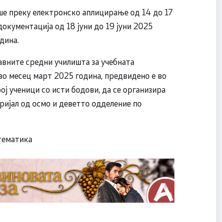
ше преку електронско аплицирање од 14 до 17
окументација од 18 јуни до 19 јуни 2025
одина.
авните средни училишта за учебната
во месец март 2025 година, предвидено е во
ој ученици со исти бодови, да се организира
ијал од осмо и деветто одделение по
атематика