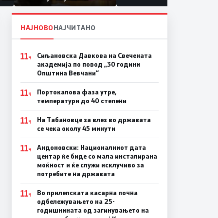
првачиња помалку
а
ина
НАЈНОВО
НАЈЧИТАНО
11
Сиљановска Давкова на Свечената
Ч
академија по повод „30 години
Општина Вевчани“
11
Портокалова фаза утре,
Ч
температури до 40 степени
11
На Табановце за влез во државата
Ч
се чека околу 45 минути
11
Андоновски: Националниот дата
Ч
центар ќе биде со мала инсталирана
моќност и ќе служи исклучиво за
потребите на државата
11
Во прилепската касарна почна
Ч
одбележувањето на 25-
годишнината од загинувањето на