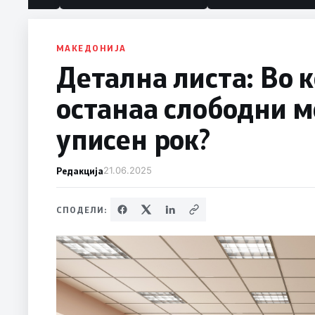
МАКЕДОНИЈА
Детална листа: Во 
останаа слободни м
уписен рок?
Редакција
21.06.2025
СПОДЕЛИ: