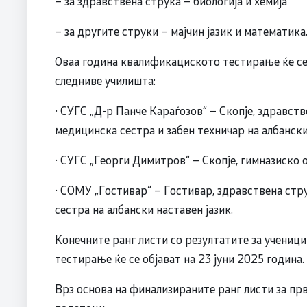
– за здравствена струка – биологија и хемија
– за другите струки – мајчин јазик и математика
Оваа година квалификациското тестирање ќе се 
следниве училишта:
· СУГС „Д-р Панче Караѓозов“ – Скопје, здравст
медицинска сестра и забен техничар на албански
· СУГС „Георги Димитров“ – Скопје, гимназиско 
· СОМУ „Гостивар“ – Гостивар, здравствена ст
сестра на албански наставен јазик.
Конечните ранг листи со резултатите за учениц
тестирање ќе се објават на 23 јуни 2025 година.
Врз основа на финализираните ранг листи за пр