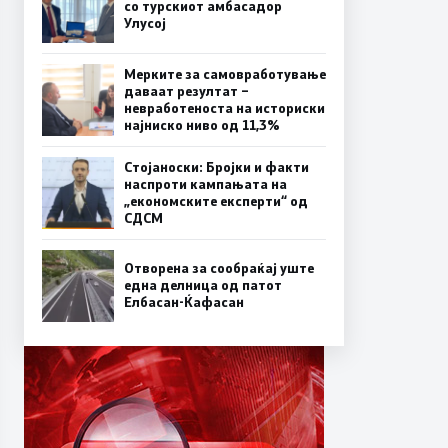
со турскиот амбасадор
Улусој
Мерките за самовработување
даваат резултат –
невработеноста на историски
најниско ниво од 11,3%
Стојаноски: Бројки и факти
наспроти кампањата на
„економските експерти“ од
СДСM
Отворена за сообраќај уште
една делница од патот
Елбасан-Ќафасан