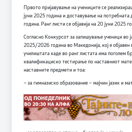
Првото пријавување на учениците се реализира
јуни 2025 година и доставување на потребната д
година. Ранг листи се објавија на 20 јуни 2025 г
Согласно Конкурсот за запишување ученици во ј
2025/2026 година во Македонија, кој е објавен 
училиштата каде во ранг листата има поголем бр
квалификациско тестирање по наставниот матер
наставните предмети и тоа:
– за гимназиско образование – мајчин јазик и м