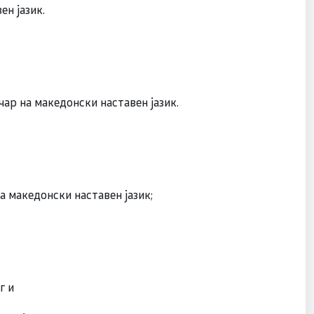
н јазик.
ар на македонски наставен јазик.
 македонски наставен јазик;
г и