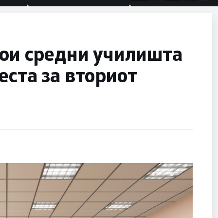
половина тунел во слеп
улица, сега имаме цел
кои средни училишта
еста за вториот