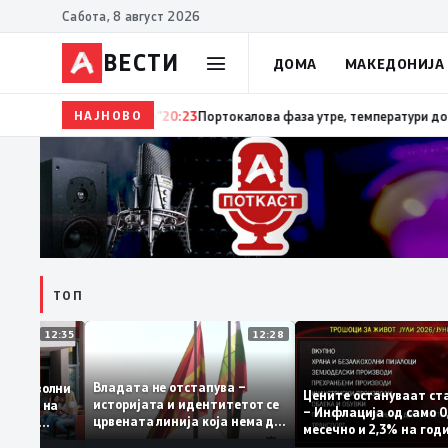
Сабота, 8 август 2026
ВЕСТИ
ДОМА
МАКЕДОНИЈА
НАЈНОВО
20:24
Сиљановска Давкова на Свечената академија п
ТОП
12:35
12:28
Владата не отстапува –
е се задоволни
Цените остануваа
историјата и идентитетот се
 учениците на
– Инфлација од са
црвената линија која нема да
државната
месечно и 2,3% на
се погази
ниво