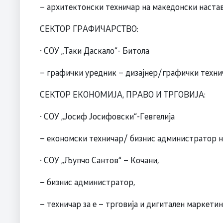
– архитектонски техничар на македонски наставе
СЕКТОР ГРАФИЧАРСТВО:
· СОУ „Таки Даскало“- Битола
– графички уредник – дизајнер/графички технич
СЕКТОР ЕКОНОМИЈА, ПРАВО И ТРГОВИЈА:
· СОУ „Јосиф Јосифовски“-Гевгелија
– економски техничар/ бизнис администратор на
· СОУ „Љупчо Сантов“ – Кочани,
– бизнис администратор,
– техничар за е – трговија и дигитален маркетин