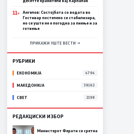
десетте бранители кај Карпалак
11
Ангелов: Состојбата со водата во
Ч
Гостивар постепено се стабилизира,
но се уште не е погодна за пиење и за
готвење
ПРИКАЖИ УШТЕ ВЕСТИ →
РУБРИКИ
ЕКОНОМИЈА
4794
МАКЕДОНИЈА
39162
СВЕТ
2198
РЕДАКЦИСКИ ИЗБОР
Министерот Ферати се сретна