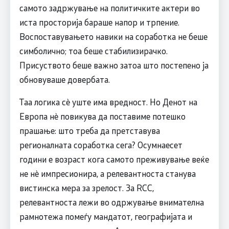
самото задржување на политичките актери во
иста просторија бараше напор и трпение.
Воспоставувањето навики на соработка не беше
симболично; тоа беше стабилизирачко.
Присуството беше важно затоа што постепено ја
обновуваше довербата.
Таа логика сè уште има вредност. Но Денот на
Европа нè повикува да поставиме потешко
прашање: што треба да претставува
регионалната соработка сега? Осумнаесет
години е возраст кога самото преживување веќе
не нè импресионира, а релевантноста станува
вистинска мера за зрелост. За RCC,
релевантноста лежи во одржување внимателна
рамнотежа помеѓу мандатот, географијата и