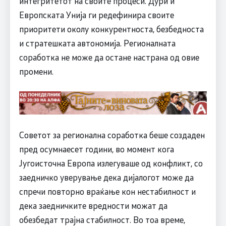
интегритетот на своите процеси. Дури и
Европската Унија ги редефинира своите
приоритети околу конкурентноста, безбедноста
и стратешката автономија. Регионалната
соработка не може да остане настрана од овие
промени.
Советот за регионална соработка беше создаден
пред осумнаесет години, во момент кога
Југоисточна Европа излегуваше од конфликт, со
заедничко уверување дека дијалогот може да
спречи повторно враќање кон нестабилност и
дека заедничките вредности можат да
обезбедат трајна стабилност. Во тоа време,