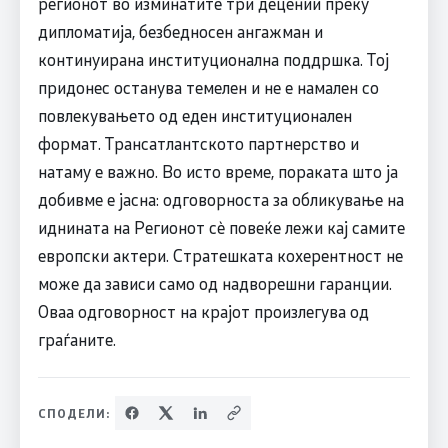
регионот во изминатите три децении преку
дипломатија, безбедносен ангажман и
континуирана институционална поддршка. Тој
придонес останува темелен и не е намален со
повлекувањето од еден институционален
формат. Трансатлантското партнерство и
натаму е важно. Во исто време, пораката што ја
добивме е јасна: одговорноста за обликување на
иднината на Регионот сè повеќе лежи кај самите
европски актери. Стратешката кохерентност не
може да зависи само од надворешни гаранции.
Оваа одговорност на крајот произлегува од
граѓаните.
СПОДЕЛИ: