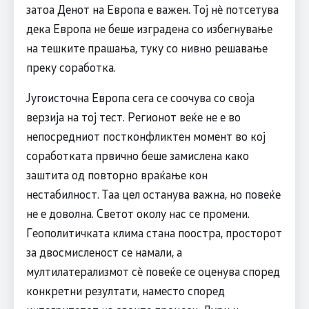
затоа Денот на Европа е важен. Тој нè потсетува
дека Европа не беше изградена со избегнување
на тешките прашања, туку со нивно решавање
преку соработка.
Југоисточна Европа сега се соочува со своја
верзија на тој тест. Регионот веќе не е во
непосредниот постконфликтен момент во кој
соработката првично беше замислена како
заштита од повторно враќање кон
нестабилност. Таа цел останува важна, но повеќе
не е доволна. Светот околу нас се промени.
Геополитичката клима стана поостра, просторот
за двосмисленост се намали, а
мултилатерализмот сè повеќе се оценува според
конкретни резултати, наместо според