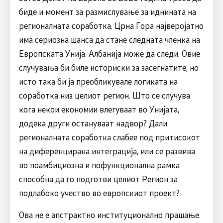
биде и момент за размислување за иднината на
регионалната соработка. Црна Гора најверојатно
има сериозна шанса да стане следната членка на
Европската Унија. Албанија може да следи. Овие
случувања би биле историски за засегнатите, но
исто така би ја преобликувале логиката на
соработка низ целиот регион. Што се случува
кога некои економии влегуваат во Унијата,
додека други остануваат надвор? Дали
регионалната соработка слабее под притисокот
на диференцирана интеграција, или се развива
во поамбициозна и пофункционална рамка
способна да го подготви целиот Регион за
подлабоко учество во европскиот проект?
Ова не е апстрактно институционално прашање.