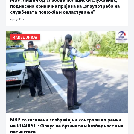
поднесена кривична пријава за „злоупотреба на
службената положба и овластување”
пред 8 ч.
МАКЕДОНИЈА
МВР со засилени сообраќајни контроли во рамки
на ROADPOL: Фокус на брзината и безбедноста на
патиштата