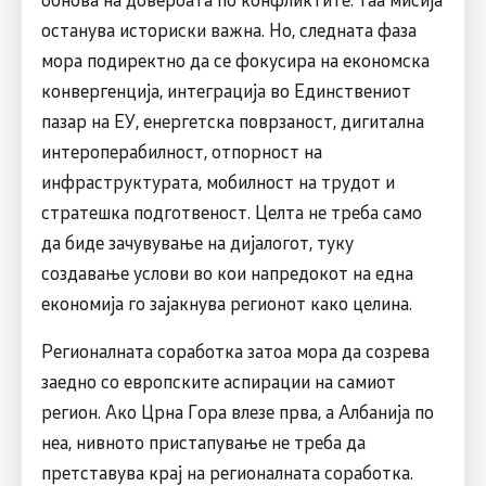
останува историски важна. Но, следната фаза
мора подиректно да се фокусира на економска
конвергенција, интеграција во Единствениот
пазар на ЕУ, енергетска поврзаност, дигитална
интероперабилност, отпорност на
инфраструктурата, мобилност на трудот и
стратешка подготвеност. Целта не треба само
да биде зачувување на дијалогот, туку
создавање услови во кои напредокот на една
економија го зајакнува регионот како целина.
Регионалната соработка затоа мора да созрева
заедно со европските аспирации на самиот
регион. Ако Црна Гора влезе прва, а Албанија по
неа, нивното пристапување не треба да
претставува крај на регионалната соработка.