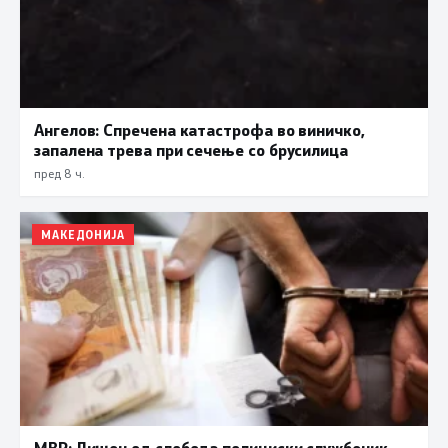
Ангелов: Спречена катастрофа во виничко,
запалена трева при сечење со брусилица
пред 8 ч.
МАКЕДОНИЈА
МВР: Лишен од слобода полициски службеник,