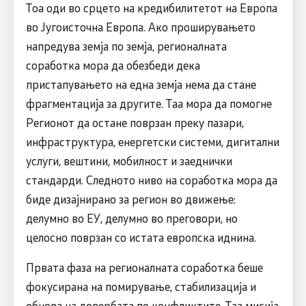
Тоа оди во срцето на кредибилитетот на Европа
во Југоисточна Европа. Ако проширувањето
напредува земја по земја, регионалната
соработка мора да обезбеди дека
пристапувањето на една земја нема да стане
фрагментација за другите. Таа мора да помогне
Регионот да остане поврзан преку пазари,
инфраструктура, енергетски системи, дигитални
услуги, вештини, мобилност и заеднички
стандарди. Следното ниво на соработка мора да
биде дизајнирано за регион во движење:
делумно во ЕУ, делумно во преговори, но
целосно поврзан со истата европска иднина.
Првата фаза на регионалната соработка беше
фокусирана на помирување, стабилизација и
обнова на довербата по конфликтите. Таа мисија