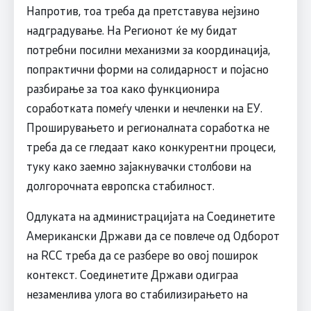
Напротив, тоа треба да претставува нејзино
надградување. На Регионот ќе му бидат
потребни посилни механизми за координација,
попрактични форми на солидарност и појасно
разбирање за тоа како функционира
соработката помеѓу членки и нечленки на ЕУ.
Проширувањето и регионалната соработка не
треба да се гледаат како конкурентни процеси,
туку како заемно зајакнувачки столбови на
долгорочната европска стабилност.
Одлуката на администрацијата на Соединетите
Американски Држави да се повлече од Одборот
на RCC треба да се разбере во овој поширок
контекст. Соединетите Држави одиграа
незаменлива улога во стабилизирањето на