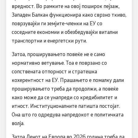
вредност. Во рамките на овој поширок пејзаж,
Западен Балкан функционира како сврзно ткиво,
поврзувајќи ги земјите-членки на ЕУ со
соседните економии и обезбедувајќи витални
транспортни и енергетски рути.
Затоа, проширувањето повеќе не е само
нормативно ветување. Тоа е поврзано со
сопствената отпорност и стратешка
кохерентност на ЕУ. Прашањето е помалку дали
проширувањето треба да продолжи, а повеќе
како може да се унапреди со кредибилитет и
итност. Институционалните патишта постојат.
Она што го одредува напредокот е политичката
волја.
Затоа Денот на Европа во 2026 година треба да