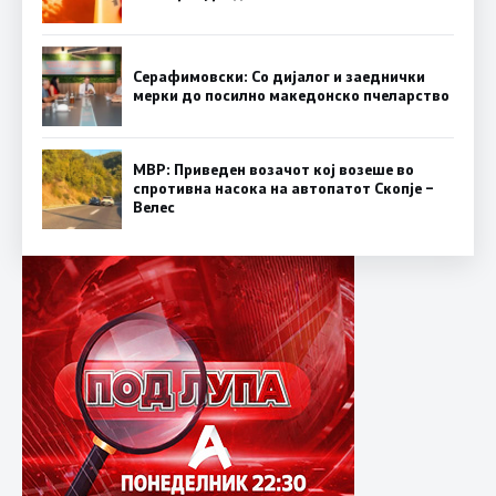
Серафимовски: Со дијалог и заеднички
мерки до посилно македонско пчеларство
МВР: Приведен возачот кој возеше во
спротивна насока на автопатот Скопје –
Велес