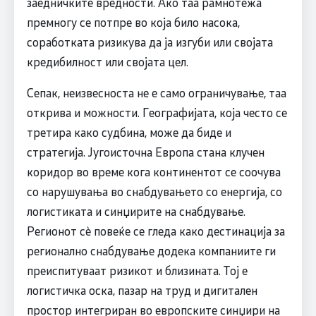
заедничките вредности. Ако таа рамнотежа
премногу се потпре во која било насока,
соработката ризикува да ја изгуби или својата
кредибилност или својата цел.
Сепак, неизвесноста не е само ограничување, таа
открива и можности. Географијата, која често се
третира како судбина, може да биде и
стратегија. Југоисточна Европа стана клучен
коридор во време кога континентот се соочува
со нарушувања во снабдувањето со енергија, со
логистиката и синџирите на снабдување.
Регионот сè повеќе се гледа како дестинација за
регионално снабдување додека компаниите ги
преиспитуваат ризикот и близината. Тој е
логистичка оска, пазар на труд и дигитален
простор интегриран во европските синџири на