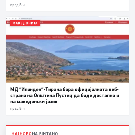
пред 8 ч.
МАКЕДОНИЈА
МД “Илинден“-Тирана бара официјалната веб-
страна на Општина Пустец да биде достапна и
на македонски јазик
пред 8 ч.
НАЈНОВО
НАЈЧИТАНО