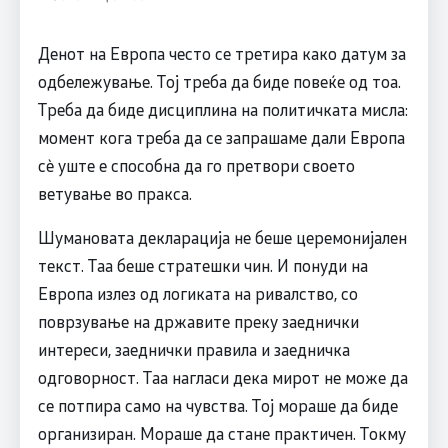
Денот на Европа често се третира како датум за
одбележување. Тој треба да биде повеќе од тоа.
Треба да биде дисциплина на политичката мисла:
момент кога треба да се запрашаме дали Европа
сè уште е способна да го претвори своето
ветување во пракса.
Шумановата декларација не беше церемонијален
текст. Таа беше стратешки чин. И понуди на
Европа излез од логиката на ривалство, со
поврзување на државите преку заеднички
интереси, заеднички правила и заедничка
одговорност. Таа нагласи дека мирот не може да
се потпира само на чувства. Тој мораше да биде
организиран. Мораше да стане практичен. Токму