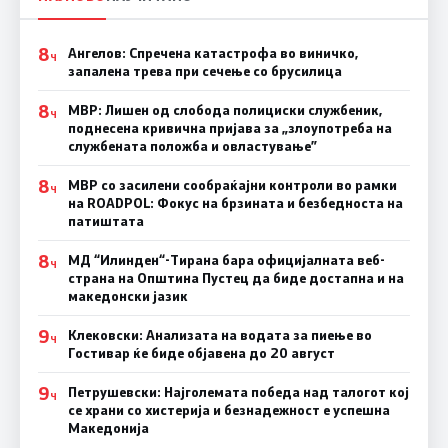
8
Ангелов: Спречена катастрофа во виничко,
Ч
запалена трева при сечење со брусилица
8
МВР: Лишен од слобода полициски службеник,
Ч
поднесена кривична пријава за „злоупотреба на
службената положба и овластување”
8
МВР со засилени сообраќајни контроли во рамки
Ч
на ROADPOL: Фокус на брзината и безбедноста на
патиштата
8
МД “Илинден“-Тирана бара официјалната веб-
Ч
страна на Општина Пустец да биде достапна и на
македонски јазик
9
Клековски: Анализата на водата за пиење во
Ч
Гостивар ќе биде објавена до 20 август
9
Петрушевски: Најголемата победа над талогот кој
Ч
се храни со хистерија и безнадежност е успешна
Македонија