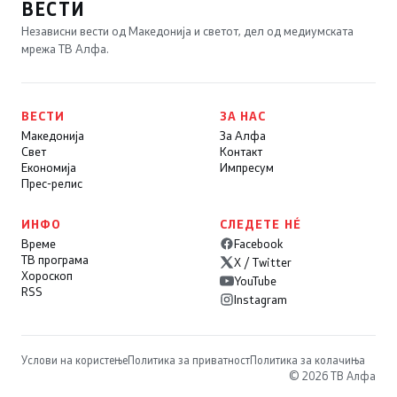
ВЕСТИ
Независни вести од Македонија и светот, дел од медиумската
мрежа ТВ Алфа.
ВЕСТИ
ЗА НАС
Македонија
За Алфа
Свет
Контакт
Економија
Импресум
Прес-релис
ИНФО
СЛЕДЕТЕ НÉ
Време
Facebook
ТВ програма
X / Twitter
Хороскоп
YouTube
RSS
Instagram
Услови на користење
Политика за приватност
Политика за колачиња
© 2026 ТВ Алфа