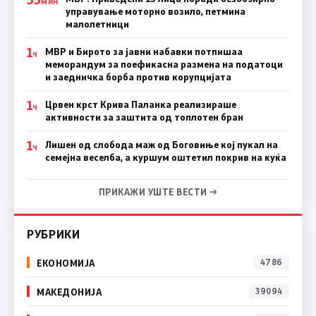
МИН
управување моторно возило, петмина
малолетници
1
МВР и Бирото за јавни набавки потпишаа
Ч
меморандум за поефикасна размена на податоци
и заедничка борба против корупцијата
1
Црвен крст Крива Паланка реализираше
Ч
активности за заштита од топлотен бран
1
Лишен од слобода маж од Боговиње кој пукал на
Ч
семејна веселба, а куршум оштетил покрив на куќа
ПРИКАЖИ УШТЕ ВЕСТИ →
РУБРИКИ
ЕКОНОМИЈА
4786
МАКЕДОНИЈА
39094