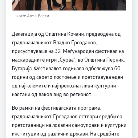
Фото: Алфа Вести
Делегација од Општина Кочани, предводена од
градоначалникот Владко Грозданов,
присуствуваше на 32. Меѓународен фестивал на
маскарадните игри „Сурва“, во Општина Перник,
Бугарија. Фестивалот годинава одбележува 60
години од своето постоење и претставува еден
од најголемите и најпрепознатливи културни
настани од ваков вид во регионот.
Во рамки на фестивалската програма,
градоначалникот Грозданов оствари средби со
претставници на локални самоуправи и културни
институции од различни држави. На средбите