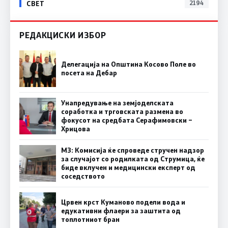
СВЕТ
2194
РЕДАКЦИСКИ ИЗБОР
Делегација на Општина Косово Поле во
посета на Дебар
Унапредување на земјоделската
соработка и трговската размена во
фокусот на средбата Серафимовски –
Хрицова
МЗ: Комисија ќе спроведе стручен надзор
за случајот со родилката од Струмица, ќе
биде вклучен и медицински експерт од
соседството
Црвен крст Куманово подели вода и
едукативни флаери за заштита од
топлотниот бран