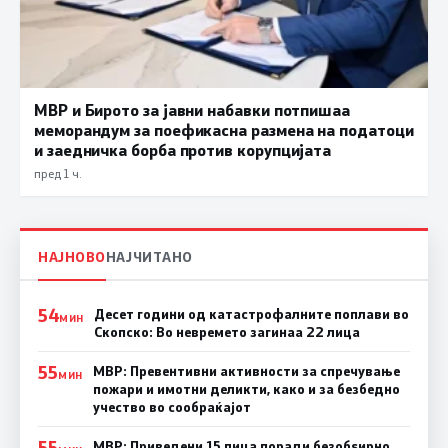
МВР и Бирото за јавни набавки потпишаа
меморандум за поефикасна размена на податоци
и заедничка борба против корупцијата
пред 1 ч.
НАЈНОВО
НАЈЧИТАНО
54
Десет години од катастрофалните поплави во
МИН
Скопско: Во невремето загинаа 22 лица
55
МВР: Превентивни активности за спречување
МИН
пожари и имотни деликти, како и за безбедно
учество во сообраќајот
55
МВР: Приведени 15 лица поради безобѕирно