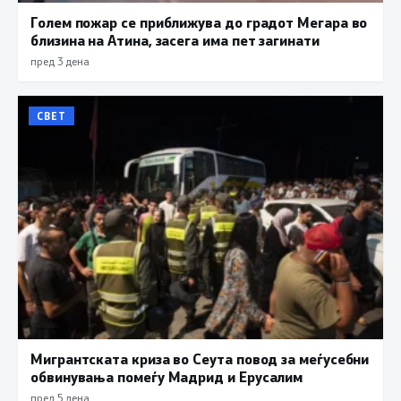
Голем пожар се приближува до градот Мегара во
близина на Атина, засега има пет загинати
пред 3 дена
СВЕТ
Мигрантската криза во Сеута повод за меѓусебни
обвинувања помеѓу Мадрид и Ерусалим
пред 5 дена