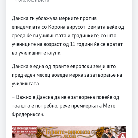
Фото: Алфа Вести
Данска ги ублажува мерките против
епидемијата со Корона вирусот. Земјата веќе од
среда ќе ги училиштата и градинките, со што
учениците на возраст од 11 години ќе се вратат
во училишните клупи.
Данска е една од првите европски земји што
пред еден месец воведе мерка за затворање на
училиштата.
– Важно е Данска да не е затворена повеќе од
тоа што е потребно, рече премиерката Мете
Фредериксен.