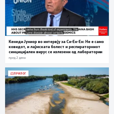
Кенеди Јуниор во интервју за Си-Ен-Ен: Не е само
ковидот, и лајмската болест и респираторниот
синцицијален вирус се излезени од лаборатории
пред 2 дена
ПРИЛОГ