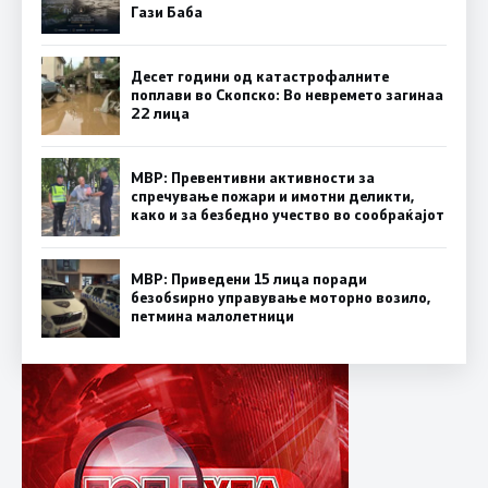
Гази Баба
Десет години од катастрофалните
поплави во Скопско: Во невремето загинаа
22 лица
МВР: Превентивни активности за
спречување пожари и имотни деликти,
како и за безбедно учество во сообраќајот
МВР: Приведени 15 лица поради
безобѕирно управување моторно возило,
петмина малолетници