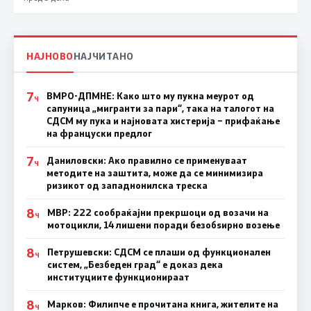
НАЈНОВО
НАЈЧИТАНО
7
ВМРО-ДПМНЕ: Како што му пукна меурот од
Ч
сапуница „мигранти за пари“, така на талогот на
СДСМ му пука и најновата хистерија – прифаќање
на француски предлог
7
Даниловски: Ако правилно се применуваат
Ч
методите на заштита, може да се минимизира
ризикот од западнонилска треска
8
МВР: 222 сообраќајни прекршоци од возачи на
Ч
мотоцикли, 14 лишени поради безобѕирно возење
8
Петрушевски: СДСМ се плаши од функционален
Ч
систем, „Безбеден град“ е доказ дека
институциите функционираат
8
Марков: Филипче е прочитана книга, жителите на
Ч