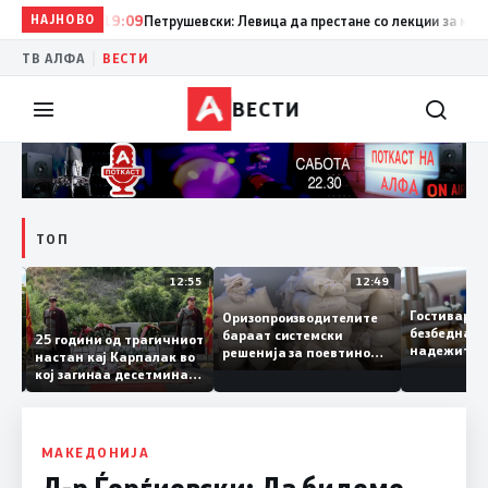
НАЈНОВО
19:09
Петрушевски: Левица да престане со лекции за морал и
|
ТВ АЛФА
ВЕСТИ
ВЕСТИ
ТОП
13:04
12:55
12:49
Гостивар
Оризопроизводителите
безбедна
бараат системски
нија
25 години од трагичниот
надежит
решенија за поевтино
настан кај Карпалак во
следната
производство
кој загинаа десетмина
може да 
македонски бранители
МАКЕДОНИЈА
Д-р Ѓорѓиевски: Да бидеме