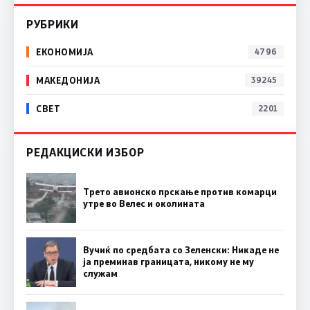
РУБРИКИ
ЕКОНОМИЈА
4796
МАКЕДОНИЈА
39245
СВЕТ
2201
РЕДАКЦИСКИ ИЗБОР
Трето авионско прскање против комарци
утре во Велес и околината
Вучиќ по средбата со Зеленски: Никаде не
ја преминав границата, никому не му
служам