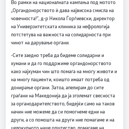
Во рамки на националната кампања под мотото
„Органдонорството ѝ дава највисока смисла на
човечноста!”, д-р Никола Ѓорѓиевски, директор
на Универзитетската клиника за нефрологија
потстетува на важноста на солидарноста при
чинот на дарување органи.
-Сите заедно треба да бидеме солидарни и
хумани и да го поддржиме органдонорството
како најхуман чин што помага на многу животи и
на многу пациенти, коишто имаат потреба од
донирање органи. Затоа, апелирам до сите
граѓани на Македонија да ја зголемат свесноста
за органодарителството, бидејќи само на таков
начин ние можеме да си помогнеме едни на
други, а со помошта на други ние помагаме и на
целокупното наше општество, помагаме на