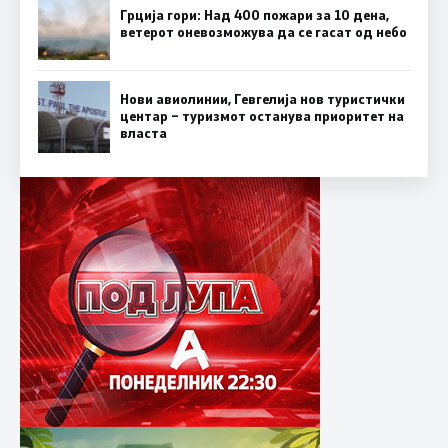
Грција гори: Над 400 пожари за 10 дена,
ветерот оневозможува да се гасат од небо
Нови авиолинии, Гевгелија нов туристички
центар – туризмот останува приоритет на
власта