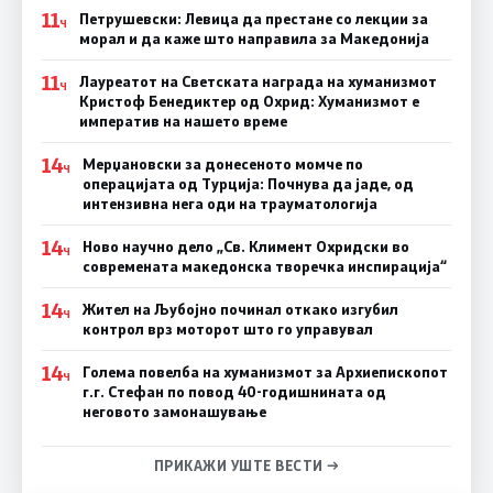
11
Петрушевски: Левица да престане со лекции за
Ч
морал и да каже што направила за Македонија
11
Лауреатот на Светската награда на хуманизмот
Ч
Кристоф Бенедиктер од Охрид: Хуманизмот е
императив на нашето време
14
Мерџановски за донесеното момче по
Ч
операцијата од Турција: Почнува да јаде, од
интензивна нега оди на трауматологија
14
Ново научно дело „Св. Климент Охридски во
Ч
современата македонска творечка инспирација“
14
Жител на Љубојно починал откако изгубил
Ч
контрол врз моторот што го управувал
14
Голема повелба на хуманизмот за Архиепископот
Ч
г.г. Стефан по повод 40-годишнината од
неговото замонашување
ПРИКАЖИ УШТЕ ВЕСТИ →