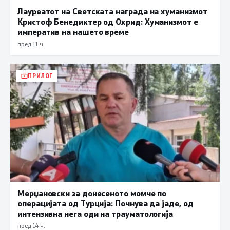
Лауреатот на Светската награда на хуманизмот
Кристоф Бенедиктер од Охрид: Хуманизмот е
императив на нашето време
пред 11 ч.
ПРИЛОГ
Мерџановски за донесеното момче по
операцијата од Турција: Почнува да јаде, од
интензивна нега оди на трауматологија
пред 14 ч.