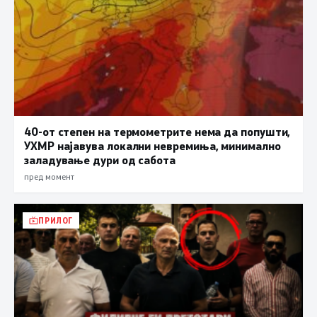
40-от степен на термометрите нема да попушти,
УХМР најавува локални невремиња, минимално
заладување дури од сабота
пред момент
ПРИЛОГ