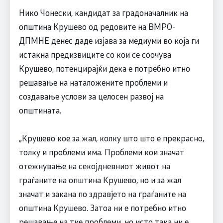
Нико Чонески, кандидат за градоначалник на
општина Крушево од редовите на ВМРО-
ДПМНЕ денес даде изјава за медиуми во која ги
истакна предизвиците со кои се соочува
Крушево, потенцирајќи дека е потребно итно
решавање на наталожените проблеми и
создавање услови за целосен развој на
општината.
„Крушево кое за жал, колку што што е прекрасно,
толку и проблеми има. Проблеми кои значат
отежнување на секојдневниот живот на
граѓаните на општина Крушево, но и за жал
значат и закана по здравјето на граѓаните на
општина Крушево. Затоа ни е потребно итно
решавање на тие проблеми, но исто така ни е