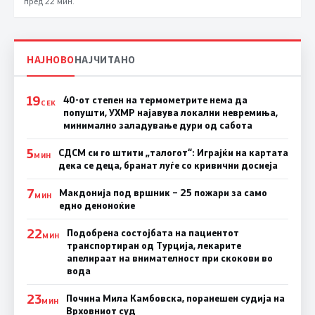
пред 22 мин.
НАЈНОВО
НАЈЧИТАНО
19
40-от степен на термометрите нема да
СЕК
попушти, УХМР најавува локални невремиња,
минимално заладување дури од сабота
5
СДСМ си го штити „талогот“: Играјќи на картата
МИН
дека се деца, бранат луѓе со кривични досиеја
7
Макдонија под вршник – 25 пожари за само
МИН
едно деноноќие
22
Подобрена состојбата на пациентот
МИН
транспортиран од Турција, лекарите
апелираат на внимателност при скокови во
вода
23
Почина Мила Камбовска, поранешен судија на
МИН
Врховниот суд