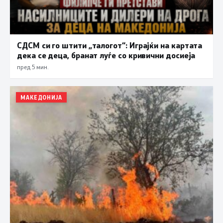
СДСМ си го штити „талогот“: Играјќи на картата
дека се деца, бранат луѓе со кривични досиеја
пред 5 мин.
МАКЕДОНИЈА