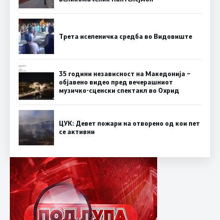
Трета иселеничка средба во Видовиште
35 години независност на Македонија –
објавено видео пред вечерашниот
музичко-сценски спектакл во Охрид
ЦУК: Девет пожари на отворено од кои пет
се активни