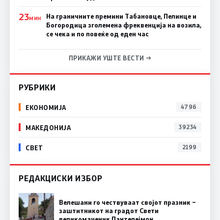
23
На граничните премини Табановце, Пелинце и
МИН
Богородица зголемена фреквенција на возила,
се чека и по повеќе од еден час
ПРИКАЖИ УШТЕ ВЕСТИ →
РУБРИКИ
ЕКОНОМИЈА
4796
МАКЕДОНИЈА
39234
СВЕТ
2199
РЕДАКЦИСКИ ИЗБОР
Велешани го чествуваат својот празник –
заштитникот на градот Свети
великомаченик Пантелејмон