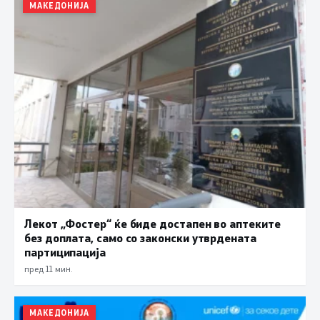
МАКЕДОНИЈА
Лекот „Фостер“ ќе биде достапен во аптеките
без доплата, само со законски утврдената
партиципација
пред 11 мин.
МАКЕДОНИЈА