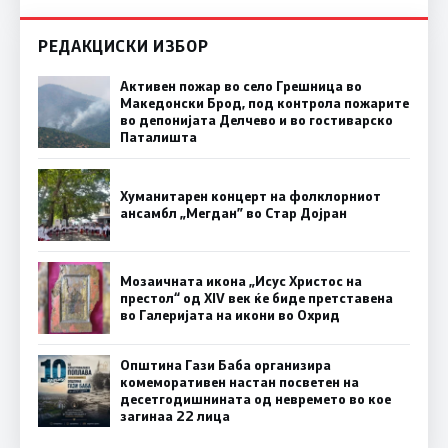
РЕДАКЦИСКИ ИЗБОР
Активен пожар во село Грешница во
Македонски Брод, под контрола пожарите
во депонијата Делчево и во гостиварско
Паталишта
Хуманитарен концерт на фолклорниот
ансамбл „Мегдан” во Стар Дојран
Мозаичната икона „Исус Христос на
престол“ од XIV век ќе биде претставена
во Галеријата на икони во Охрид
Општина Гази Баба организира
комеморативен настан посветен на
десетгодишнината од невремето во кое
загинаа 22 лица