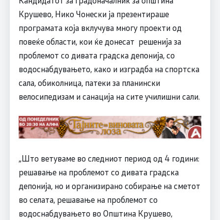
Кандидатот за градоначалник за општина
Крушево, Нико Чонески ја презентираше
програмата која вклучува многу проекти од
повеќе области, кои ќе донесат решенија за
проблемот со дивата градска депонија, со
водоснабдувањето, како и изградба на спортска
сала, обиколница, патеки за планински
велосипедизам и санација на сите училишни сали.
„Што ветуваме во следниот период од 4 години:
решавање на проблемот со дивата градска
депонија, но и организирано собирање на сметот
во селата, решавање на проблемот со
водоснабдувањето во Општина Крушево,