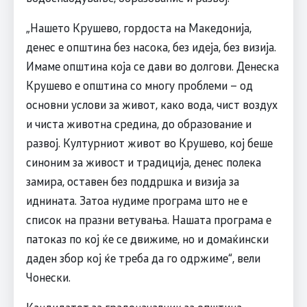
„Нашето Крушево, гордоста на Македонија,
денес е општина без насока, без идеја, без визија.
Имаме општина која се дави во долгови. Денеска
Крушево е општина со многу проблеми – од
основни услови за живот, како вода, чист воздух
и чиста животна средина, до образование и
развој. Културниот живот во Крушево, кој беше
синоним за живост и традиција, денес полека
замира, оставен без поддршка и визија за
иднината. Затоа нудиме програма што не е
список на празни ветувања. Нашата програма е
патоказ по кој ќе се движиме, но и домаќински
даден збор кој ќе треба да го одржиме“, вели
Чонески.