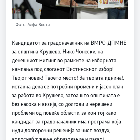
Фото: Алфа Вести
Кандидатот за градоначалник на ВМРО-ДПМНЕ
за општина Крушево, Нико Чонески, на
денешниот митинг во рамките на изборната
кампања под слоганот Вистинскиот избор!
Твојот човек! Твоето место! За твојата иднина!,
истакна дека се потребни промени и јасен план
за работа во Крушево, затоа што општината е
без насока и визија, со долгови и нерешени
проблеми од повеќе области, за кои тој како
кандидат за градоначалник има програма која
нуди долгорочни решенија за чист воздух,
водоснабдување, образование и развој.