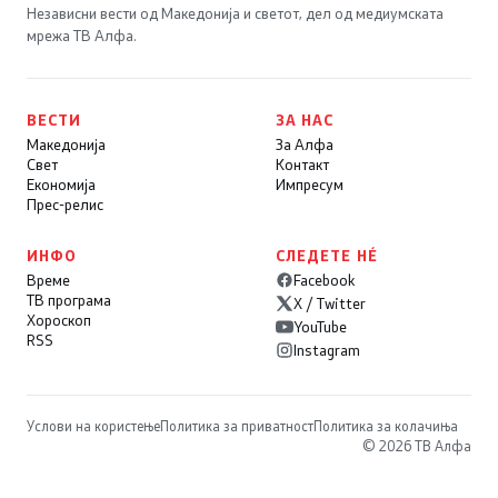
Независни вести од Македонија и светот, дел од медиумската
мрежа ТВ Алфа.
ВЕСТИ
ЗА НАС
Македонија
За Алфа
Свет
Контакт
Економија
Импресум
Прес-релис
ИНФО
СЛЕДЕТЕ НÉ
Време
Facebook
ТВ програма
X / Twitter
Хороскоп
YouTube
RSS
Instagram
Услови на користење
Политика за приватност
Политика за колачиња
© 2026 ТВ Алфа