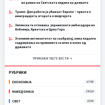
во рамки на Светската недела на доењето
1
Трамп: Две работи ја убиваат Европа – првата е
Ч
имиграцијата, втората е енергијата
1
Зеленски ги отповика украинските амбасадори во
Ч
Албанија, Хрватска и Црна Гора
1
Зголемен интензитетот на сообраќај, нема подолги
Ч
задржувања на премините за влез и излез од
државата
ПРИКАЖИ УШТЕ ВЕСТИ →
РУБРИКИ
ЕКОНОМИЈА
4786
МАКЕДОНИЈА
39110
СВЕТ
2196