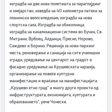
изградба на две нови полетишта за параглајдинг
и змејарство, изведба на 40 километри патеки за
планински велосипедизам, изградба на нова
спортска сала, Изградба на обиколница.
изградба на канализациони системи во Бучин, Св.
Митрани, Врбоец, Алданци, Пресил, Норово,
Саждево и Борино. Решенија за нови паркинг
места, реновирање и санација на сите училишни
згради, уредување на центарот на градот и
фасадно уредување на Крушевската чаршија,
организирање на повеќе културни
манифестации и враќање на манифестацијата
„Крушево етно град“ и многу други проекти од
инфраструктурата, економијата, културата и
образованието“, рече Чонески.