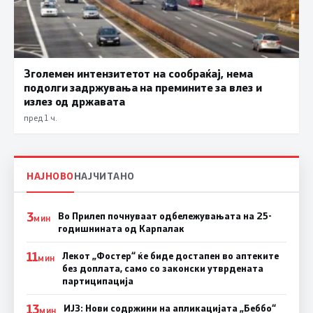
Зголемен интензитетот на сообраќај, нема
подолги задржувања на премините за влез и
излез од државата
пред 1 ч.
НАЈНОВО
НАЈЧИТАНО
3
Во Прилеп почнуваат одбележувањата на 25-
МИН
годишнината од Карпалак
11
Лекот „Фостер“ ќе биде достапен во аптеките
МИН
без доплата, само со законски утврдената
партиципација
13
ИЈЗ: Нови содржини на апликацијата „Беббо“
МИН