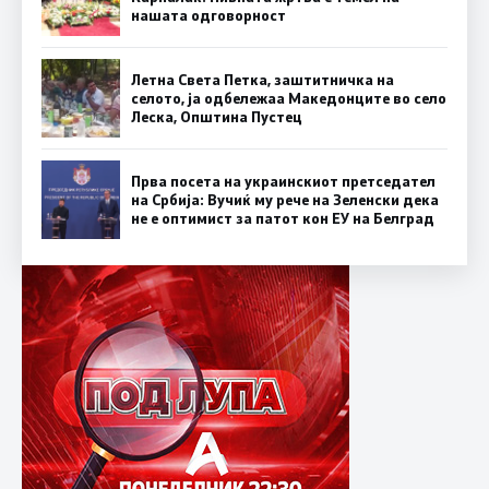
нашата одговорност
Летна Света Петка, заштитничка на
селото, ја одбележаа Македонците во село
Леска, Општина Пустец
Прва посета на украинскиот претседател
на Србија: Вучиќ му рече на Зеленски дека
не е оптимист за патот кон ЕУ на Белград