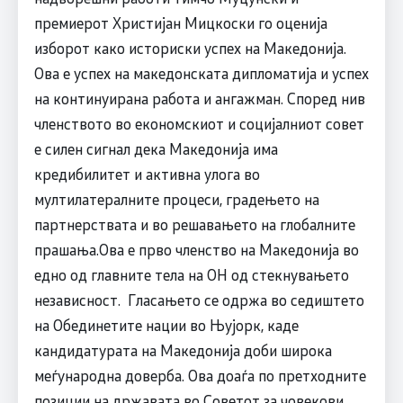
премиерот Христијан Мицкоски го оценија
изборот како историски успех на Македонија.
Ова е успех на македонската дипломатија и успех
на континуирана работа и ангажман. Според нив
членството во економскиот и социјалниот совет
е силен сигнал дека Македонија има
кредибилитет и активна улога во
мултилатералните процеси, градењето на
партнерствата и во решавањето на глобалните
прашања.Ова е прво членство на Македонија во
едно од главните тела на ОН од стекнувањето
независност. Гласањето се одржа во седиштето
на Обединетите нации во Њујорк, каде
кандидатурата на Македонија доби широка
меѓународна доверба. Ова доаѓа по претходните
позиции на државата во Советот за човекови