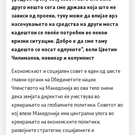
друго нешто сега сме држава која што не
зависи од проеки, туку може да влијае врз
насочувањето на средства на други места
кадештои се пвеќе потребни во некои
кризни ситуации. Добро е да сме таму
кадешто се носат одлуките“, вели Цветин
Чилиманов, новинар и колумнист
Економскиот и социјален совет е еден од шесте
главни органи на Обединетите нации.
Членството на Македонија во ова тело значи
дека земјата директно ќе учествува во
креирањето на глобалните политики. Советот во
кој влезе Македонија има централна улога во
креирањето на економските политики,
развојните стратегии, социјалните и