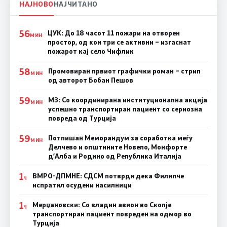
НАЈНОВО
НАЈЧИТАНО
56
ЦУК: До 18 часот 11 пожари на отворен
МИН
простор, од кои три се активни – изгаснат
пожарот кај село Чифлик
58
Промовиран првиот графички роман – стрип
МИН
од авторот Бобан Пешов
59
МЗ: Со координирана институционална акција
МИН
успешно транспортиран пациент со сериозна
повреда од Турција
59
Потпишан Меморандум за соработка меѓу
МИН
Делчево и општините Новело, Монфорте
д’Алба и Родино од Република Италија
1
ВМРО-ДПМНЕ: СДСM потврди дека Филипче
Ч
испратил осудени насилници
1
Мерџановски: Со владин авион во Скопје
Ч
транспортиран пациент повреден на одмор во
Турција