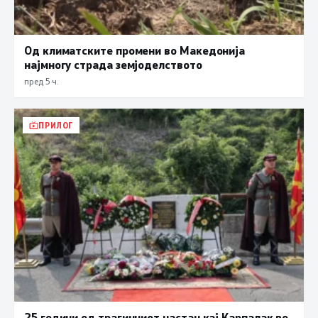
Од климатските промени во Македонија
најмногу страда земјоделството
пред 5 ч.
ПРИЛОГ
25 години од трагичниот настан кај Карпалак во