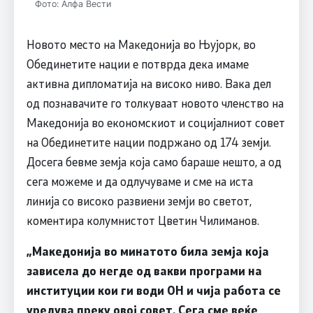
Фото: Алфа Вести
Новото место на Македонија во Њујорк, во
Обединетите нации е потврда дека имаме
активна дипломатија на високо ниво. Вака дел
од познавачите го толкуваат новото членство на
Македонија во економскиот и социјалниот совет
на Обединетите нации подржано од 174 земји.
Досега бевме земја која само бараше нешто, а од
сега можеме и да одлучуваме и сме на иста
линија со високо развиени земји во светот,
коментира колумнистот Цветин Чилиманов.
„Македонија во минатото била земја која
зависела до негде од вакви програми на
институции кои ги води ОН и чија работа се
уредува преку овој совет. Сега сме веќе