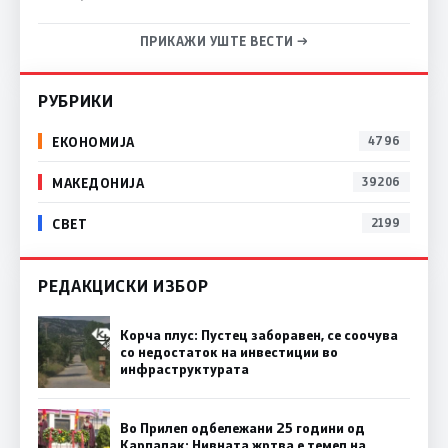
ПРИКАЖИ УШТЕ ВЕСТИ →
РУБРИКИ
ЕКОНОМИЈА
4796
МАКЕДОНИЈА
39206
СВЕТ
2199
РЕДАКЦИСКИ ИЗБОР
Корча плус: Пустец заборавен, се соочува
со недостаток на инвестиции во
инфраструктурата
Во Прилеп одбележани 25 години од
Карпалак: Нивната жртва е темел на