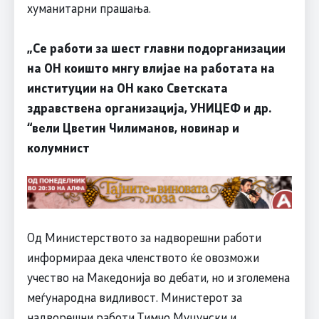
хуманитарни прашања.
„Се работи за шест главни подорганизации
на ОН коишто мнгу влијае на работата на
институции на ОН како Светската
здравствена организација, УНИЦЕФ и др.
“вели Цветин Чилиманов, новинар и
колумнист
Од Министерството за надворешни работи
информираа дека членството ќе овозможи
учество на Македонија во дебати, но и зголемена
меѓународна видливост. Министерот за
надворешни работи Тимчо Муцунски и