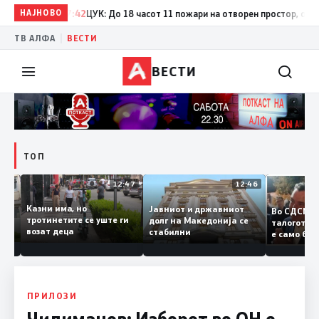
НАЈНОВО
17:42
ЦУК: До 18 часот 11 пожари на отворен простор, од кои т
|
ТВ АЛФА
ВЕСТИ
ВЕСТИ
ТОП
12:50
12:47
12:46
Казни има, но
Јавниот и државниот
Во СДС
дии и
тротинетите се уште ги
долг на Македонија се
талого
возат деца
стабилни
е само 
нието
копија 
Заев
ПРИЛОЗИ
Чилиманов: Изборот во ОН е