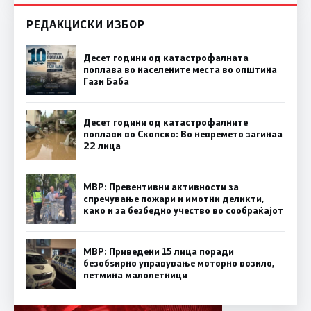
РЕДАКЦИСКИ ИЗБОР
Десет години од катастрофалната
поплава во населените места во општина
Гази Баба
Десет години од катастрофалните
поплави во Скопско: Во невремето загинаа
22 лица
МВР: Превентивни активности за
спречување пожари и имотни деликти,
како и за безбедно учество во сообраќајот
МВР: Приведени 15 лица поради
безобѕирно управување моторно возило,
петмина малолетници