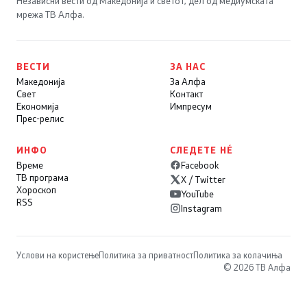
Независни вести од Македонија и светот, дел од медиумската
мрежа ТВ Алфа.
ВЕСТИ
ЗА НАС
Македонија
За Алфа
Свет
Контакт
Економија
Импресум
Прес-релис
ИНФО
СЛЕДЕТЕ НÉ
Време
Facebook
ТВ програма
X / Twitter
Хороскоп
YouTube
RSS
Instagram
Услови на користење
Политика за приватност
Политика за колачиња
© 2026 ТВ Алфа