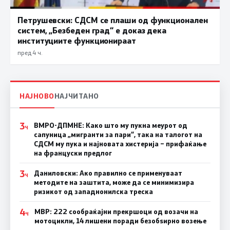
Петрушевски: СДСМ се плаши од функционален
систем, „Безбеден град“ е доказ дека
институциите функционираат
пред 4 ч.
НАЈНОВО
НАЈЧИТАНО
3
ВМРО-ДПМНЕ: Како што му пукна меурот од
Ч
сапуница „мигранти за пари“, така на талогот на
СДСМ му пука и најновата хистерија – прифаќање
на француски предлог
3
Даниловски: Ако правилно се применуваат
Ч
методите на заштита, може да се минимизира
ризикот од западнонилска треска
4
МВР: 222 сообраќајни прекршоци од возачи на
Ч
мотоцикли, 14 лишени поради безобѕирно возење