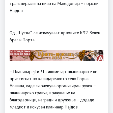
трансверзали на ниво на Македонија – појасни
Најдов.
Од „Шутка“, се искачуваат врвовите К92, Зелен
брег и Порта.
– Планинарејќи 31 километар, планинарите ќе
пристигнат во кавадаречкото село Горна
Бошава, каде ги очекува организиран ручек –
планинарско гравче, врачување на
благодарници, награди и дружење – додаде
младиот и искусен планинар Најдов.