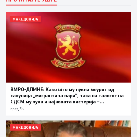
МАКЕДОНИЈА
ВМРО-ДПМНЕ: Како што му пукна меурот од
сапуница „мигранти за пари“, така на талогот на
СДСМ му пука и најновата хистерија –
прифаќање на француски предлог
пред 3 ч.
МАКЕДОНИЈА