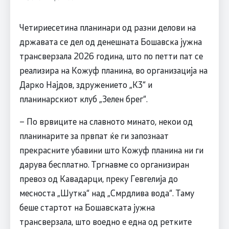
Четириесетина планинари од разни делови на
државата се дел од денешната Бошавска јужна
трансверзала 2026 година, што по петти пат се
реализира на Кожуф планина, во организација на
Дарко Најдов, здружението „К3“ и
планинарскиот клуб „Зелен брег“.
– По врвиците на славното минато, некои од
планинарите за првпат ќе ги запознаат
прекрасните убавини што Кожуф планина ни ги
дарува бесплатно. Тргнавме со организиран
превоз од Кавадарци, преку Гевгелија до
месноста „Шутка“ над „Смрдлива вода“. Таму
беше стартот на Бошавската јужна
трансверзала, што воедно е една од ретките