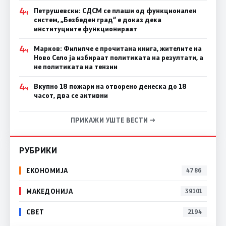
4
Петрушевски: СДСМ се плаши од функционален
Ч
систем, „Безбеден град“ е доказ дека
институциите функционираат
4
Марков: Филипче е прочитана книга, жителите на
Ч
Ново Село ја избираат политиката на резултати, а
не политиката на тензии
4
Вкупно 18 пожари на отворено денеска до 18
Ч
часот, два се активни
ПРИКАЖИ УШТЕ ВЕСТИ →
РУБРИКИ
ЕКОНОМИЈА
4786
МАКЕДОНИЈА
39101
СВЕТ
2194